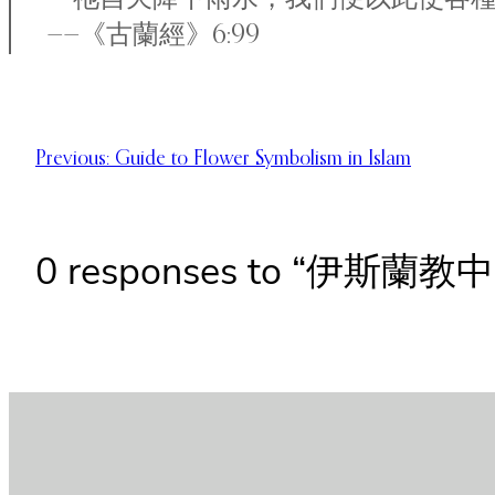
——《古蘭經》6:99
Previous:
Guide to Flower Symbolism in Islam
0 responses to “伊斯