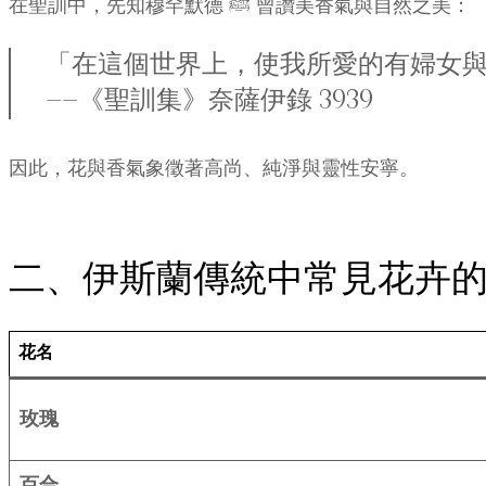
在聖訓中，先知穆罕默德 ﷺ 曾讚美香氣與自然之美：
「在這個世界上，使我所愛的有婦女
——《聖訓集》奈薩伊錄 3939
因此，花與香氣象徵著高尚、純淨與靈性安寧。
二、伊斯蘭傳統中常見花卉
花名
玫瑰
百合