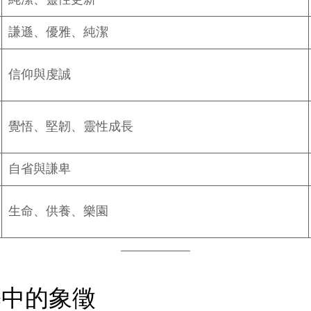
謙遜、優雅、純潔
信仰與虔誠
覺悟、堅韌、靈性成長
自省與謙卑
生命、供養、樂園
築中的象徵