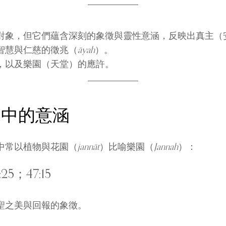
對象，但它們蘊含深刻的象徵與靈性意涵，反映出真主（
智慧與仁慈的徵兆（
āyah
）。
，以及樂園（天堂）的應許。
訓中的意涵
中常以植物與花園（
jannāt
）比喻樂園（
Jannah
）：
；47:15
聖之美與回報的象徵。