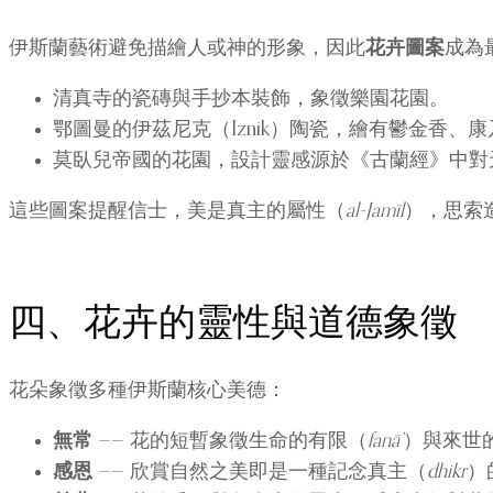
伊斯蘭藝術避免描繪人或神的形象，因此
花卉圖案
成為
清真寺的瓷磚與手抄本裝飾，象徵樂園花園。
鄂圖曼的伊茲尼克（Iznik）陶瓷，繪有鬱金香、
莫臥兒帝國的花園，設計靈感源於《古蘭經》中對
這些圖案提醒信士，美是真主的屬性（
al-Jamīl
），思索
四、花卉的靈性與道德象徵
花朵象徵多種伊斯蘭核心美德：
無常
—— 花的短暫象徵生命的有限（
fanā’
）與來世
感恩
—— 欣賞自然之美即是一種記念真主（
dhikr
）