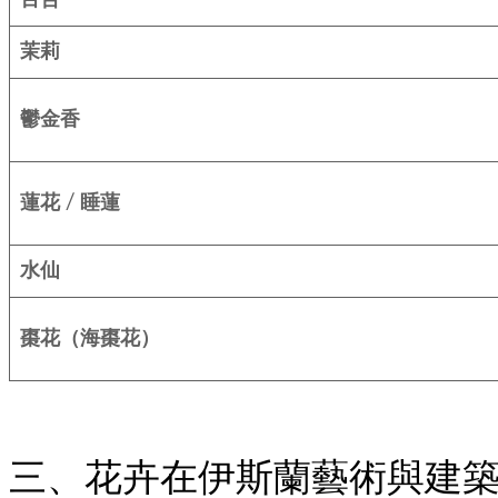
茉莉
鬱金香
蓮花 / 睡蓮
水仙
棗花（海棗花）
三、花卉在伊斯蘭藝術與建