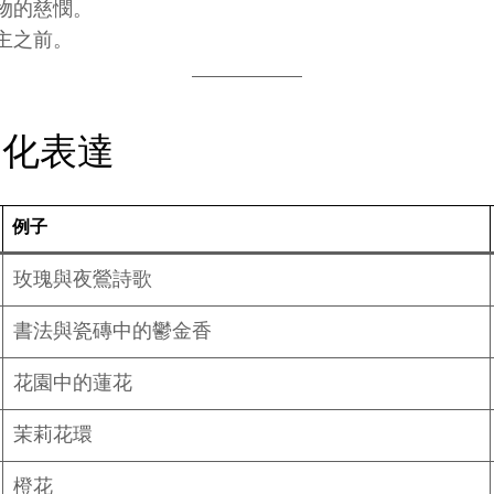
物的慈憫。
主之前。
文化表達
例子
玫瑰與夜鶯詩歌
書法與瓷磚中的鬱金香
花園中的蓮花
茉莉花環
橙花