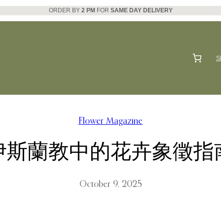
ORDER BY
2 PM
FOR
SAME DAY DELIVERY
S
Flower Magazine
伊斯蘭教中的花卉象徵指
October 9, 2025