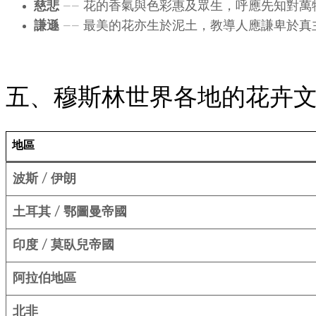
慈悲
—— 花的香氣與色彩惠及眾生，呼應先知對萬
謙遜
—— 最美的花亦生於泥土，教導人應謙卑於真
五、穆斯林世界各地的花卉
地區
波斯 / 伊朗
土耳其 / 鄂圖曼帝國
印度 / 莫臥兒帝國
阿拉伯地區
北非