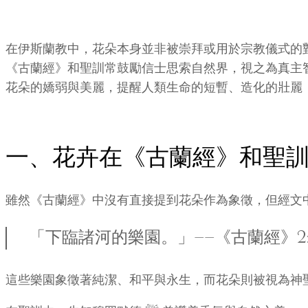
在伊斯蘭教中，花朵本身並非被崇拜或用於宗教儀式的
《古蘭經》和聖訓常鼓勵信士思索自然界，視之為真主
花朵的嬌弱與美麗，提醒人類生命的短暫、造化的壯麗
一、花卉在《古蘭經》和聖
雖然《古蘭經》中沒有直接提到花朵作為象徵，但經文
「下臨諸河的樂園。」——《古蘭經》2:25
這些樂園象徵著純潔、和平與永生，而花朵則被視為神