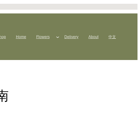
hop
Home
Flowers
Delivery
About
中文
南