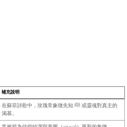
補充說明
在蘇菲詩歌中，玫瑰常象徵先知 ﷺ 或靈魂對真主的
渴慕。
常被視為信仰純潔與意圖（
niyyah
）更新的象徵。