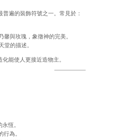
最普遍的裝飾符號之一。常見於：
康乃馨與玫瑰，象徵神的完美。
天堂的描述。
造化能使人更接近造物主。
的永恆。
的行為。