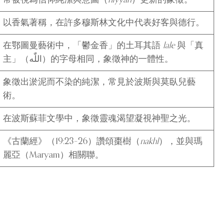
以香氣著稱，在許多穆斯林文化中代表好客與德行。
在鄂圖曼藝術中，「鬱金香」的土耳其語
lale
與「真
主」（اللّٰه）的字母相同，象徵神的一體性。
象徵出淤泥而不染的純潔，常見於波斯與莫臥兒藝
術。
在波斯蘇菲文學中，象徵靈魂渴望凝視神聖之光。
《古蘭經》（19:23–26）讚頌棗樹（
nakhl
），並與瑪
麗亞（Maryam）相關聯。