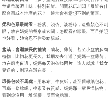
莖還帶著泥土味，特別新鮮。問問花店老闆「最近有什
麼台灣或本地產的花？」通常會有意想不到的驚喜。
柔和色系最耐看
– 粉紫、淺杏、淡粉綠，這些顏色不刺
眼，放在媽媽的餐桌或玄關，怎麼看都順眼。而且拍照
也好看，她會忍不住發給親戚。
盆栽：會繼續長的禮物
– 蘭花、薄荷、甚至小盆的多肉
植物，比切花更長久。我朋友去年送了媽媽一盆薄荷，
放在廚房窗邊，媽媽每天泡茶摘兩片，逢人就說「我女
兒送的，到現在還在長」。
環保包裝不馬虎
– 用麻布、牛皮紙，甚至舊報紙包花，
再綁一條棉繩，樸素又有質感。媽媽那一輩最懂惜物，
看到你沒用一堆塑膠，反而會點頭。