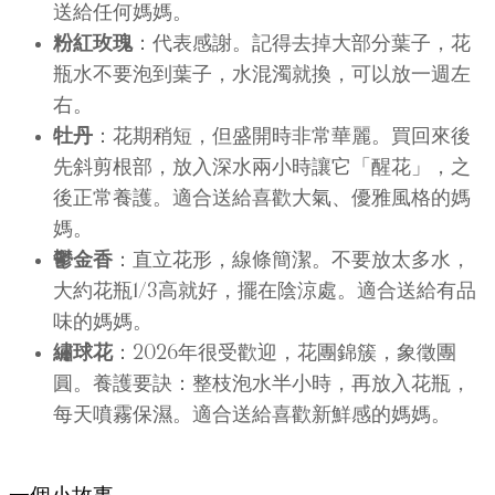
送給任何媽媽。
粉紅玫瑰
：代表感謝。記得去掉大部分葉子，花
瓶水不要泡到葉子，水混濁就換，可以放一週左
右。
牡丹
：花期稍短，但盛開時非常華麗。買回來後
先斜剪根部，放入深水兩小時讓它「醒花」，之
後正常養護。適合送給喜歡大氣、優雅風格的媽
媽。
鬱金香
：直立花形，線條簡潔。不要放太多水，
大約花瓶1/3高就好，擺在陰涼處。適合送給有品
味的媽媽。
繡球花
：2026年很受歡迎，花團錦簇，象徵團
圓。養護要訣：整枝泡水半小時，再放入花瓶，
每天噴霧保濕。適合送給喜歡新鮮感的媽媽。