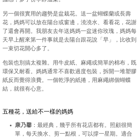
另一個很實用的趨勢是盆栽花。送一盆蝴蝶蘭或長壽
花，媽媽可以放在陽台或窗邊，澆澆水、看看花，花謝
了還會再開。我朋友去年送媽媽一盆迷你玫瑰，媽媽每
天早上醒來第一件事就是去陽台跟花說「早」，比收到
一束切花開心多了。
包裝也別搞太複雜。用牛皮紙、麻繩或簡單的棉布，既
環保又耐看。媽媽通常不喜歡過度包裝，拆開一堆塑膠
紙反而覺得浪費。一個乾淨的紙捲，用麻繩綁個蝴蝶
結，就很有心意。
五種花，送給不一樣的媽媽
康乃馨
：最經典，幾乎所有花店都有。照顧很簡
單，每天換水、剪一點根，可以撐一星期。適合