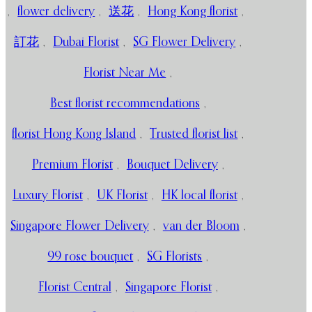
,
flower delivery
,
送花
,
Hong Kong florist
,
訂花
,
Dubai Florist
,
SG Flower Delivery
,
Florist Near Me
,
Best florist recommendations
,
florist Hong Kong Island
,
Trusted florist list
,
Premium Florist
,
Bouquet Delivery
,
Luxury Florist
,
UK Florist
,
HK local florist
,
Singapore Flower Delivery
,
van der Bloom
,
99 rose bouquet
,
SG Florists
,
Florist Central
,
Singapore Florist
,