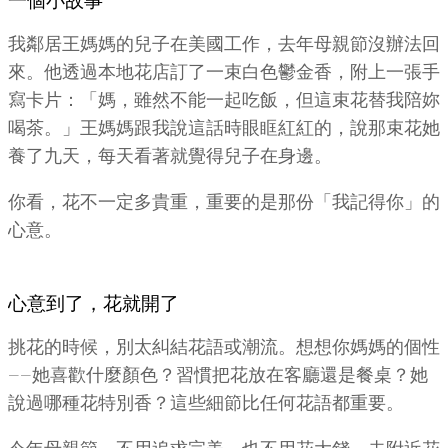
一個小故事
我鄰居王媽媽的兒子在美國工作，去年母親節沒辦法回
來。他透過本地花店訂了一束白色鬱金香，附上一張手
寫卡片：「媽，雖然不能一起吃飯，但這束花替我陪妳
喝茶。」王媽媽跟我說這話時眼眶紅紅的，說那束花她
養了九天，每天看著就覺得兒子在身邊。
你看，花不一定多貴重，重要的是那份「我記得你」的
心意。
心意到了，花就開了
挑花的時候，別太糾結花語或潮流。想想你媽媽的個性
——她喜歡什麼顏色？習慣把花放在客廳還是餐桌？她
說過哪種花特別香？這些細節比任何花語都重要。