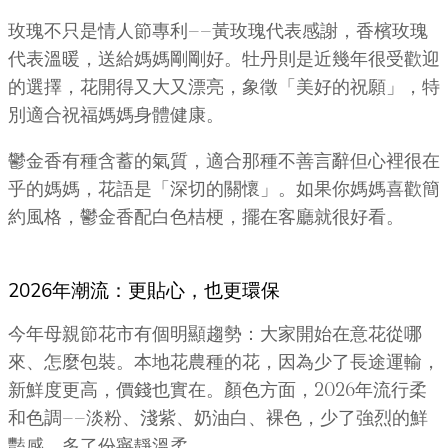
玫瑰不只是情人節專利——黃玫瑰代表感謝，香檳玫瑰
代表溫暖，送給媽媽剛剛好。牡丹則是近幾年很受歡迎
的選擇，花開得又大又漂亮，象徵「美好的祝願」，特
別適合祝福媽媽身體健康。
鬱金香有種含蓄的氣質，適合那種不善言辭但心裡很在
乎的媽媽，花語是「深切的關懷」。如果你媽媽喜歡簡
約風格，鬱金香配白色桔梗，擺在客廳就很好看。
2026年潮流：更貼心，也更環保
今年母親節花市有個明顯趨勢：大家開始在意花從哪
來、怎麼包裝。本地花農種的花，因為少了長途運輸，
新鮮度更高，價錢也實在。顏色方面，2026年流行柔
和色調——淡粉、淺紫、奶油白、裸色，少了強烈的鮮
豔感，多了份寧靜溫柔。