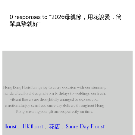
0 responses to “2026母親節，用花說愛，簡
單真摯就好”
Hong Kong Florist brings joy to every occasion with our stunning,
handcrafted floral designs. From birthdays to weddings, our fresh,
vibrant flowers are thoughtfully arranged to express your
emotions. Enjoy seamless, same-day delivery throughout Hong
Kong, ensuring your gift arrives perfectly on time.
florist
,
HK florist
,
花店
,
Same Day Florist