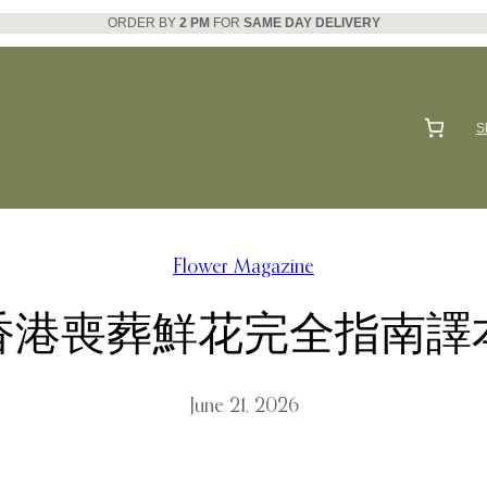
ORDER BY
2 PM
FOR
SAME DAY DELIVERY
S
Flower Magazine
香港喪葬鮮花完全指南譯
June 21, 2026