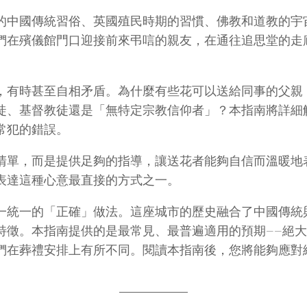
的中國傳統習俗、英國殖民時期的習慣、佛教和道教的宇
們在殯儀館門口迎接前來弔唁的親友，在通往追思堂的走
，有時甚至自相矛盾。為什麼有些花可以送給同事的父親
徒、基督教徒還是「無特定宗教信仰者」？本指南將詳細
常犯的錯誤。
清單，而是提供足夠的指導，讓送花者能夠自信而溫暖地
表達這種心意最直接的方式之一。
一統一的「正確」做法。這座城市的歷史融合了中國傳統
特徵。本指南提供的是最常見、最普遍適用的預期——絕大
們在葬禮安排上有所不同。閱讀本指南後，您將能夠應對