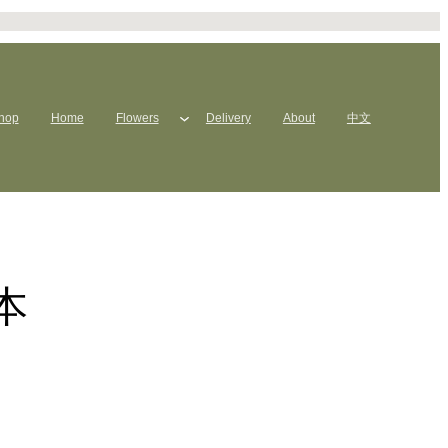
hop
Home
Flowers
Delivery
About
中文
本