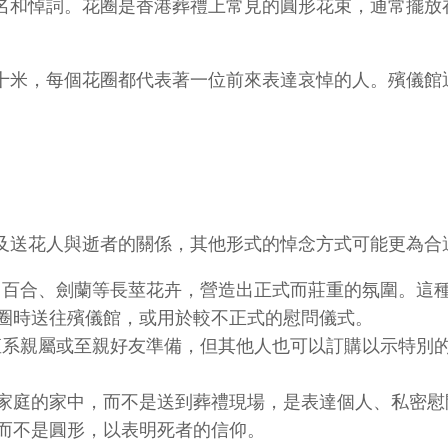
名和悼詞。花圈是香港葬禮上常見的圓形花束，通常擺放
十米，每個花圈都代表著一位前來表達哀悼的人。殯儀館
及送花人與逝者的關係，其他形式的悼念方式可能更為合
用百合、劍蘭等長莖花卉，營造出正式而莊重的氛圍。這
花圈時送往殯儀館，或用於較不正式的慰問儀式。
直系親屬或至親好友準備，但其他人也可以訂購以示特別
傷家庭的家中，而不是送到葬禮現場，是表達個人、私密
架而不是圓形，以表明死者的信仰。