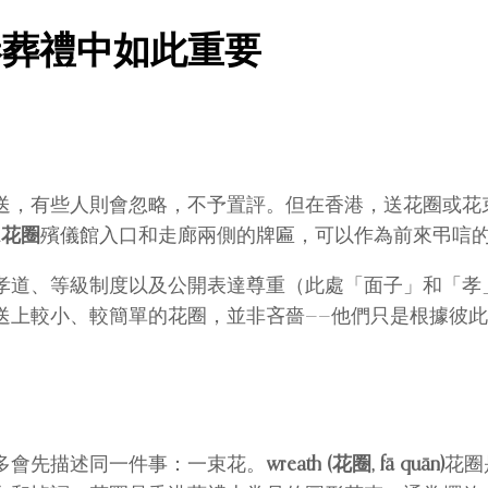
港葬禮中如此重要
送，有些人則會忽略，不予置評。但在香港，送花圈或花
…
花圈
殯儀館入口和走廊兩側的牌匾，可以作為前來弔唁
孝道、等級制度以及公開表達尊重（此處「面子」和「孝
送上較小、較簡單的花圈，並非吝嗇——他們只是根據彼
多會先描述同一件事：一束花。
wreath (花圈, fā quān)
花圈