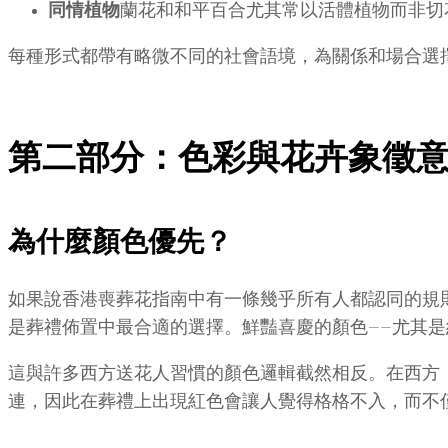
同情植物
蘭花和和平百合尤其常以活體植物而非切
每種形式都帶有略微不同的社會語境，為關係和場合選
第二部分：色彩與花卉象徵
為什麼顏色優先？
如果說香港喪葬花指南中有一條幾乎所有人都認同的規
是葬禮佈置中最合適的選擇。鮮豔喜慶的顏色——尤其
這與許多西方送花人習慣的顏色邏輯截然相反。在西方
連，因此在葬禮上出現紅色會讓人覺得格格不入，而不