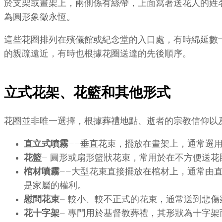
於支架或畫架上，兩側係有絲帶，上面寫著送花人的姓
為圓形象徵永恆。
這些花圈排列在殯儀館或紀念堂的入口處，有時綿延數
的親疏遠近，有時也根據花圈送達的先後順序。
立式花架、花籃和其他形式
花圈並非唯一選擇，根據葬禮地點、逝者的宗教信仰以
直立式噴霧
——垂直花束，擺放在畫架上，通常選
花籃
— 圓形或扇形籃狀花束，常用於在不方便送
棺材噴霧
——大型花束直接擺放在棺材上，通常由
是家屬的權利。
慰問花束
— 較小、較不正式的花束，通常送到悲
花十字架
— 專門用於基督教葬禮，其形狀為十字