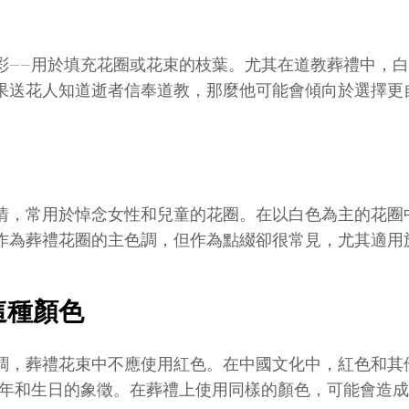
彩——用於填充花圈或花束的枝葉。尤其在道教葬禮中，
果送花人知道逝者信奉道教，那麼他可能會傾向於選擇更
情，常用於悼念女性和兒童的花圈。在以白色為主的花圈
作為葬禮花圈的主色調，但作為點綴卻很常見，尤其適用
這種顏色
調，葬禮花束中不應使用紅色。在中國文化中，紅色和其
新年和生日的象徵。在葬禮上使用同樣的顏色，可能會造