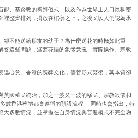
宙觀、基督教的禮拜儀式，以及作為世界上人口最稠密
廊裡整齊排列，擺放在棺槨之上，之後又以人們認為承
，卻不能送給朋友的幼子？為什麼送花的時機如此重
解答這些問題，涵蓋花語的象徵意義、實際操作、宗教
表達心意。香港的喪葬文化，儘管形式繁復，其本質卻
與英國殖民統治，加之一波又一波的移民、宗教皈依和
多數香港葬禮都會遵循的預設流程——同時也會指出，特
絕大多數情況，並掌握在自身情況與普遍模式不完全吻