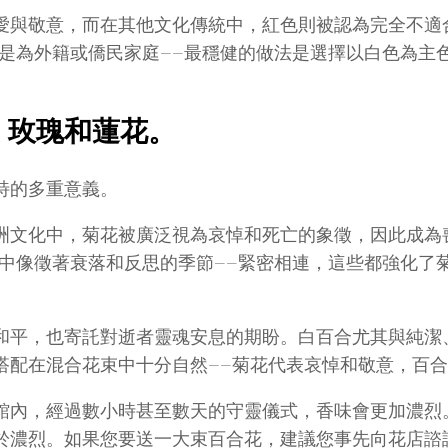
愛與敬意，而在其他文化傳統中，紅色則被認為完全不適
使是為外籍或僑民家庭——最穩健的做法是選擇以白色為主
、玫瑰和蓮花。
特的多重意義。
洲文化中，菊花被廣泛視為哀悼和死亡的象徵，因此成為
歌中像徵著衰落和反思的季節——緊密相連，這些都強化了
和平，也寄託對逝者靈魂安息的期盼。白百合尤其與純潔
搭配在混合花束中十分自然——菊花代表哀悼和敬意，百
館內，經過數小時甚至數天的守靈儀式，香味會更加濃烈
於濃烈。如果您要送一大束百合花，建議您事先向花店諮