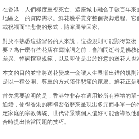
在香港，人們極度重視死亡。這座城市融合了數百年來
地區之一的實際需求。鮮花幾乎貫穿整個喪葬過程。它
載祝福而非悲傷的形式，隨家屬帶回家。
對於不熟悉這些習俗的人來說，這些規則可能顯得繁復
要？為什麼有些花店在寫悼詞之前，會詢問逝者是佛教
差異、悼詞撰寫規範，以及即使是出於好意的送花人也
本文的目的並非將送花變成一套讓人生畏懼出錯的規則
是以一種公開、尊重的方式陪伴悲痛的家屬。鮮花正是
首先需要說明的是，香港並非存在適用於所有葬禮的單
通婚，使得香港的葬禮習俗歷來呈現出多元而非單一的
定家庭的宗教傳統、世代背景或個人偏好可能會導致他
合時提出恰當問題的技巧。