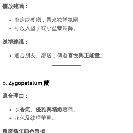
擺放建議
：
廚房或餐廳，帶來歡樂氛圍。
可放入籃子或小盆栽裝飾。
送禮建議
：
適合朋友、鄰居，傳遞
喜悅與正能量
。
8.
Zygopetalum 蘭
適合理由
：
以
香氣、優雅與精緻
著稱。
花色及紋理華麗。
農曆新年顏色選擇
：