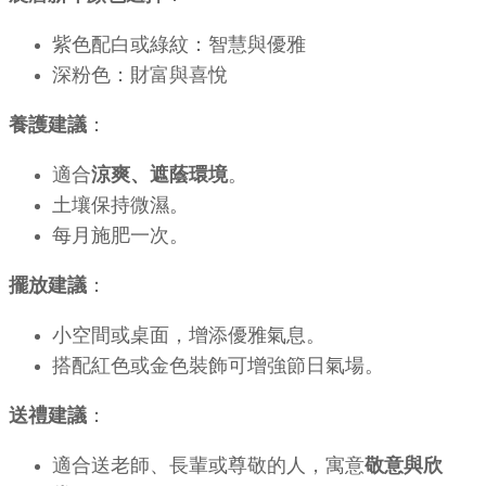
紫色配白或綠紋：智慧與優雅
深粉色：財富與喜悅
養護建議
：
適合
涼爽、遮蔭環境
。
土壤保持微濕。
每月施肥一次。
擺放建議
：
小空間或桌面，增添優雅氣息。
搭配紅色或金色裝飾可增強節日氣場。
送禮建議
：
適合送老師、長輩或尊敬的人，寓意
敬意與欣