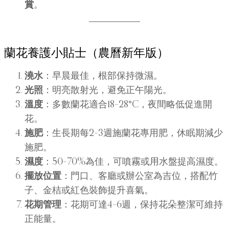
賞
。
蘭花養護小貼士（農曆新年版）
澆水
：早晨最佳，根部保持微濕。
光照
：明亮散射光，避免正午陽光。
溫度
：多數蘭花適合18–28°C，夜間略低促進開
花。
施肥
：生長期每2–3週施蘭花專用肥，休眠期減少
施肥。
濕度
：50–70%為佳，可噴霧或用水盤提高濕度。
擺放位置
：門口、客廳或辦公室為吉位，搭配竹
子、金桔或紅色裝飾提升喜氣。
花期管理
：花期可達4–6週，保持花朵整潔可維持
正能量。