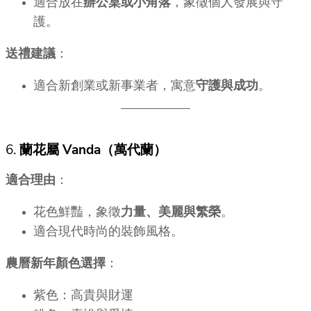
適合放在
辦公桌或小角落
，象徵個人發展與守
護。
送禮建議
：
適合新創業或新事業者，寓意
守護與成功
。
6.
蘭花屬 Vanda（萬代蘭）
適合理由
：
花色鮮豔，象徵
力量、美麗與繁榮
。
適合現代時尚的裝飾風格。
農曆新年顏色選擇
：
紫色：高貴與財運