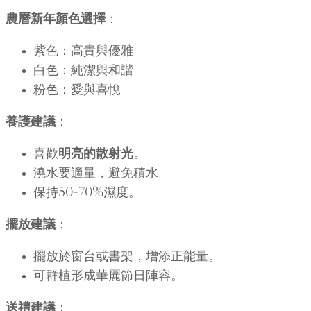
農曆新年顏色選擇
：
紫色：高貴與優雅
白色：純潔與和諧
粉色：愛與喜悅
養護建議
：
喜歡
明亮的散射光
。
澆水要適量，避免積水。
保持50–70%濕度。
擺放建議
：
擺放於窗台或書架，增添正能量。
可群植形成華麗節日陣容。
送禮建議
：