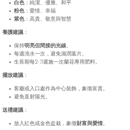
白色
：純潔、優雅、和平
粉色
：愛情、幸福
紫色
：高貴、敬意與智慧
養護建議
：
保持
明亮但間接的光線
。
每週澆水一次，避免濕潤葉片。
生長期每2–3週施一次蘭花專用肥料。
擺放建議
：
客廳或入口處作為中心裝飾，象徵富貴。
避免直射陽光。
送禮建議
：
放入紅色或金色盆栽，象徵
財富與愛情
。