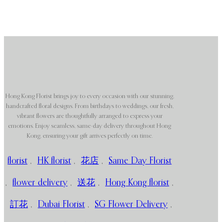
Hong Kong Florist brings joy to every occasion with our stunning,
handcrafted floral designs. From birthdays to weddings, our fresh,
vibrant flowers are thoughtfully arranged to express your
emotions. Enjoy seamless, same-day delivery throughout Hong
Kong, ensuring your gift arrives perfectly on time.
florist
,
HK florist
,
花店
,
Same Day Florist
,
flower delivery
,
送花
,
Hong Kong florist
,
訂花
,
Dubai Florist
,
SG Flower Delivery
,