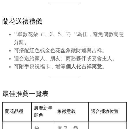
蘭花送禮禮儀
**單數花朵（1、3、5、7）**為佳，避免偶數寓意
分離。
可搭配紅色或金色花盆象徵財運與吉祥。
適合送給家人、朋友、商務夥伴或宴會主人。
可附手寫祝福卡，增添
個人化吉祥寓意
。
最佳推薦一覽表
農曆新年
蘭花品種
象徵意義
適合擺放位置
顏色
粉、
富足、愛