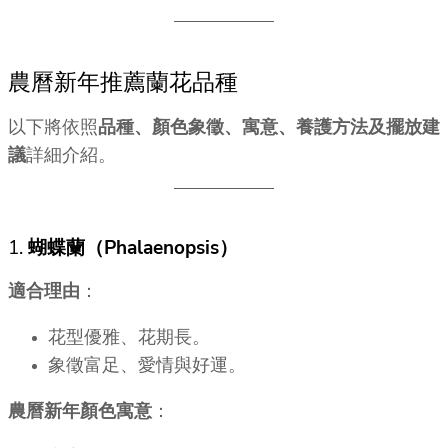
農曆新年推薦蘭花品種
以下將依照
品種、顏色象徵、寓意、養護方法及擺放建
議
詳細介紹。
1.
蝴蝶蘭（Phalaenopsis）
適合理由
：
花型優雅、花期長。
象徵富足、愛情與好運。
農曆新年顏色寓意
：