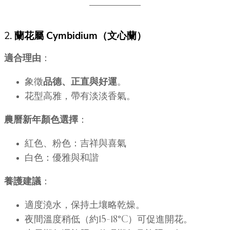
2.
蘭花屬 Cymbidium（文心蘭）
適合理由
：
象徵
品德、正直與好運
。
花型高雅，帶有淡淡香氣。
農曆新年顏色選擇
：
紅色、粉色：吉祥與喜氣
白色：優雅與和諧
養護建議
：
適度澆水，保持土壤略乾燥。
夜間溫度稍低（約15–18°C）可促進開花。