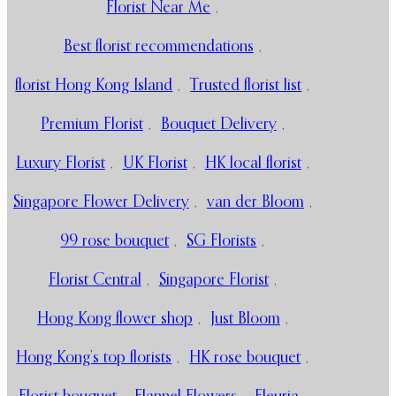
Florist Near Me
,
Best florist recommendations
,
florist Hong Kong Island
,
Trusted florist list
,
Premium Florist
,
Bouquet Delivery
,
Luxury Florist
,
UK Florist
,
HK local florist
,
Singapore Flower Delivery
,
van der Bloom
,
99 rose bouquet
,
SG Florists
,
Florist Central
,
Singapore Florist
,
Hong Kong flower shop
,
Just Bloom
,
Hong Kong’s top florists
,
HK rose bouquet
,