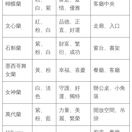
蝴蝶蘭
客廳中央
白、紫
情、優雅
紅、
品德、正
文心蘭
走廊、入口
粉、白
直、好運
紫、
財富、繁
石斛蘭
窗台、書架
粉、白
衍、成功
墨西哥舞
黃、粉
幸福、喜慶
餐廳、客廳
女蘭
白、淡
守護、好
辦公桌、小角
女神蘭
色
運、獨特
落
紫、
力量、美
開放空間、吊
萬代蘭
粉、藍
麗、繁榮
掛