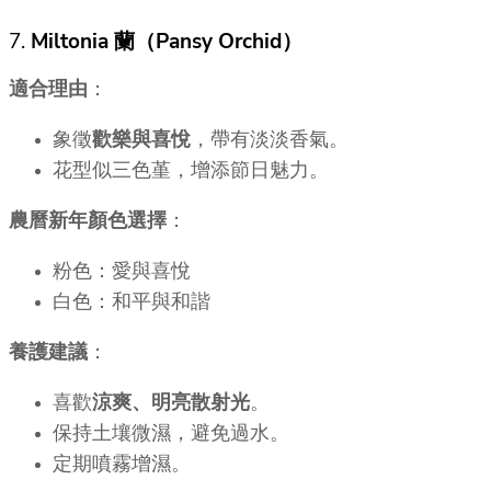
7.
Miltonia 蘭（Pansy Orchid）
適合理由
：
象徵
歡樂與喜悅
，帶有淡淡香氣。
花型似三色堇，增添節日魅力。
農曆新年顏色選擇
：
粉色：愛與喜悅
白色：和平與和諧
養護建議
：
喜歡
涼爽、明亮散射光
。
保持土壤微濕，避免過水。
定期噴霧增濕。