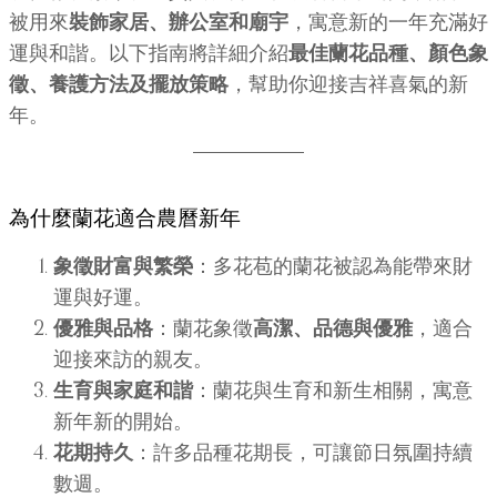
被用來
裝飾家居、辦公室和廟宇
，寓意新的一年充滿好
運與和諧。以下指南將詳細介紹
最佳蘭花品種、顏色象
徵、養護方法及擺放策略
，幫助你迎接吉祥喜氣的新
年。
為什麼蘭花適合農曆新年
象徵財富與繁榮
：多花苞的蘭花被認為能帶來財
運與好運。
優雅與品格
：蘭花象徵
高潔、品德與優雅
，適合
迎接來訪的親友。
生育與家庭和諧
：蘭花與生育和新生相關，寓意
新年新的開始。
花期持久
：許多品種花期長，可讓節日氛圍持續
數週。