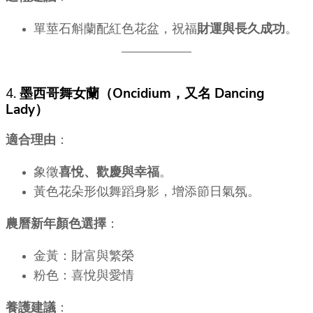
單莖石斛蘭配紅色花盆，祝福
財運與長久成功
。
4.
墨西哥舞女蘭（Oncidium，又名 Dancing
Lady）
適合理由
：
象徵
喜悅、歡慶與幸福
。
黃色花朵形似舞蹈身影，增添節日氣氛。
農曆新年顏色選擇
：
金黃：財富與繁榮
粉色：喜悅與愛情
養護建議
：