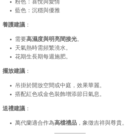
粉色：喜悅與愛情
藍色：沉穩與優雅
養護建議
：
需要
高濕度與明亮間接光
。
天氣熱時需頻繁澆水。
花期生長期每週施肥。
擺放建議
：
吊掛於開放空間或中庭，效果華麗。
搭配紅色或金色裝飾增添節日氣息。
送禮建議
：
萬代蘭適合作為
高檔禮品
，象徵吉祥與尊貴。