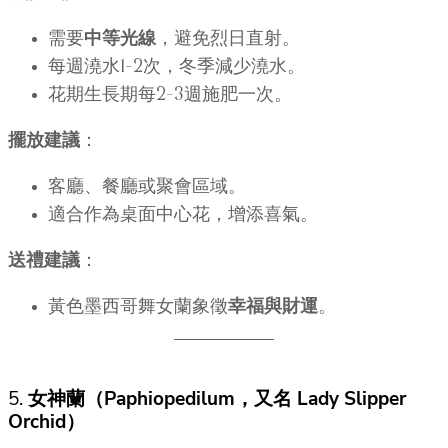
需要
中等光線
，避免烈日直射。
每週澆水1–2次，冬季減少澆水。
花期生長期每2–3週施肥一次。
擺放建議
：
客廳、餐廳或聚會區域。
適合作為桌面中心花，增添喜氣。
送禮建議
：
黃色墨西哥舞女蘭象徵
幸福與財運
。
5.
女神蘭（Paphiopedilum，又名 Lady Slipper
Orchid）