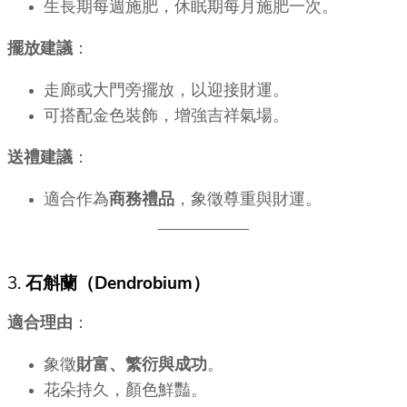
生長期每週施肥，休眠期每月施肥一次。
擺放建議
：
走廊或大門旁擺放，以迎接財運。
可搭配金色裝飾，增強吉祥氣場。
送禮建議
：
適合作為
商務禮品
，象徵尊重與財運。
3.
石斛蘭（Dendrobium）
適合理由
：
象徵
財富、繁衍與成功
。
花朵持久，顏色鮮豔。