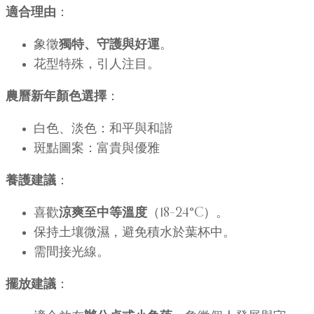
適合理由
：
象徵
獨特、守護與好運
。
花型特殊，引人注目。
農曆新年顏色選擇
：
白色、淡色：和平與和諧
斑點圖案：富貴與優雅
養護建議
：
喜歡
涼爽至中等溫度
（18–24°C）。
保持土壤微濕，避免積水於葉杯中。
需間接光線。
擺放建議
：