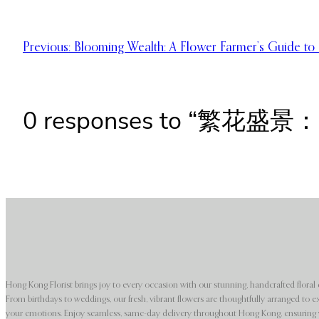
Previous:
Blooming Wealth: A Flower Farmer’s Guide to E
0 responses to “繁
Hong Kong Florist brings joy to every occasion with our stunning, handcrafted floral 
From birthdays to weddings, our fresh, vibrant flowers are thoughtfully arranged to e
your emotions. Enjoy seamless, same-day delivery throughout Hong Kong, ensuring y