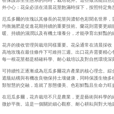
在保護原生生態系的同時，栽培花卉。這些做法能自然
外小心：花朵必須在清晨花莖飽滿時採下，按照特定角
厄瓜多爾的玫瑰以其修長的花莖與濃郁色彩聞名世界，
均衡施肥是促進花期持續的重要技術。蘭花則需要更細
暖、持續的濕潤以及有機土壤養分，才能孕育出鮮豔的
花卉的後收管理與栽培同樣重要。花朵通常在清晨採收
高地玫瑰在最佳條件下可維持三週。出口花卉需要精心
每一根花莖都是精確科學、耐心栽培以及對自然環境深
可持續性正逐漸成為厄瓜多爾花卉產業的核心理念。綜
遮蔭結構與有機改良物保持土壤健康，同時保護生物多
類智慧的交融，造就了形態優美、色彩鮮豔且生命力旺
在厄瓜多爾，花卉栽培不只是農業，更是藝術與科學的
微妙平衡。這是一個關於細心觀察、耐心耕耘與對大地