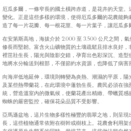
厄瓜多爾，一條窄長的國土橫跨赤道，是花卉的天堂。
變化。正是這些多樣的環境，使得厄瓜多爾的花農能夠
造了每一片花瓣、每一根花莖、每一片葉子，讓厄瓜多
在安第斯高地，海拔介於 2,000 至 3,500 公
修長而堅韌。富含火山礦物質的土壤疏鬆且排水良好，
裡茁壯生長，陽光與陰影交錯，孕育出色彩深沉、造型
地將水分輸送到根部，不僅節約水資源，也降低了病害
向海岸低地延伸，環境則轉變為炎熱、潮濕的平原，陽
及某些熱帶蘭花，在此環境中蓬勃生長。農民必須在強
統，營造溫室內的微氣候，使蘭花產出精緻、帶蠟質感
蜘蛛的嚴密監控，確保花朵品質不受影響。
亞馬遜盆地，這片生物多樣性極豐的翡翠之地，則呈現
長，這些植物通常依附在樹幹或樹枝上。花農會利用架台、