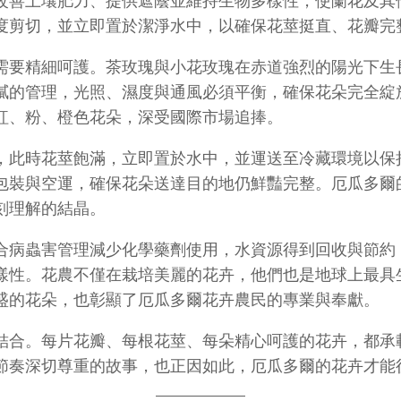
改善土壤肥力、提供遮蔭並維持生物多樣性，使蘭花及其
度剪切，並立即置於潔淨水中，以確保花莖挺直、花瓣完
需要精細呵護。茶玫瑰與小花玫瑰在赤道強烈的陽光下生
膩的管理，光照、濕度與通風必須平衡，確保花朵完全綻
紅、粉、橙色花朵，深受國際市場追捧。
，此時花莖飽滿，立即置於水中，並運送至冷藏環境以保
包裝與空運，確保花朵送達目的地仍鮮豔完整。厄瓜多爾
刻理解的結晶。
合病蟲害管理減少化學藥劑使用，水資源得到回收與節約
樣性。花農不僅在栽培美麗的花卉，他們也是地球上最具
盛的花朵，也彰顯了厄瓜多爾花卉農民的專業與奉獻。
結合。每片花瓣、每根花莖、每朵精心呵護的花卉，都承
節奏深切尊重的故事，也正因如此，厄瓜多爾的花卉才能