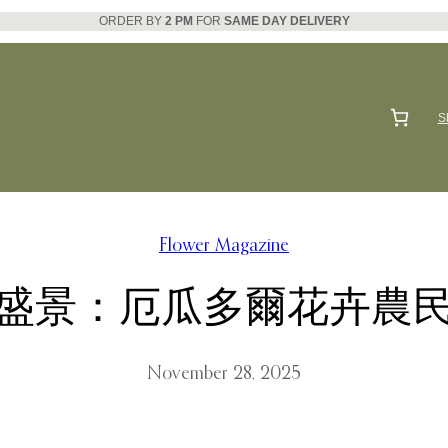
ORDER BY
2 PM
FOR
SAME DAY DELIVERY
S
Flower Magazine
盛景：厄瓜多爾花卉農
November 28, 2025