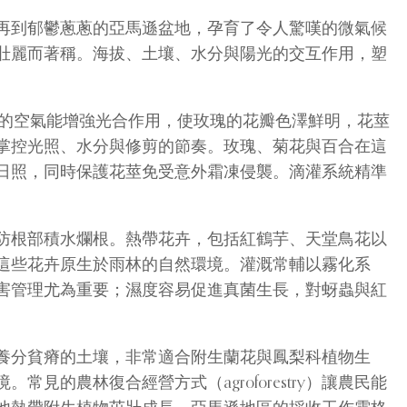
再到郁鬱蔥蔥的亞馬遜盆地，孕育了令人驚嘆的微氣候
壯麗而著稱。海拔、土壤、水分與陽光的交互作用，塑
。稀薄的空氣能增強光合作用，使玫瑰的花瓣色澤鮮明，花莖
掌控光照、水分與修剪的節奏。玫瑰、菊花與百合在這
日照，同時保護花莖免受意外霜凍侵襲。滴灌系統精準
防根部積水爛根。熱帶花卉，包括紅鶴芋、天堂鳥花以
這些花卉原生於雨林的自然環境。灌溉常輔以霧化系
害管理尤為重要；濕度容易促進真菌生長，對蚜蟲與紅
養分貧瘠的土壤，非常適合附生蘭花與鳳梨科植物生
農林復合經營方式（agroforestry）讓農民能