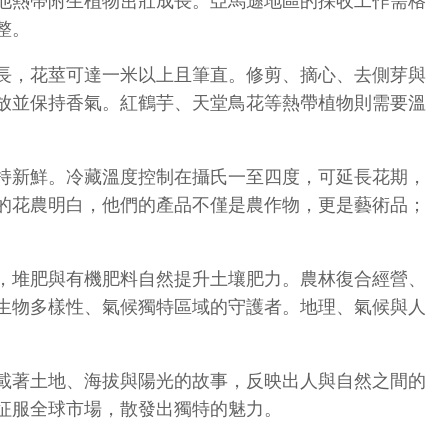
他熱帶附生植物茁壯成長。亞馬遜地區的採收工作需格
整。
長，花莖可達一米以上且筆直。修剪、摘心、去側芽與
放並保持香氣。紅鶴芋、天堂鳥花等熱帶植物則需要溫
持新鮮。冷藏溫度控制在攝氏一至四度，可延長花期，
的花農明白，他們的產品不僅是農作物，更是藝術品；
，堆肥與有機肥料自然提升土壤肥力。農林復合經營、
生物多樣性、氣候獨特區域的守護者。地理、氣候與人
載著土地、海拔與陽光的故事，反映出人與自然之間的
征服全球市場，散發出獨特的魅力。