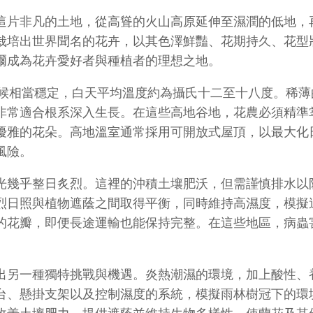
這片非凡的土地，從高聳的火山高原延伸至濕潤的低地，
栽培出世界聞名的花卉，以其色澤鮮豔、花期持久、花型
爾成為花卉愛好者與種植者的理想之地。
尺之間，氣候相當穩定，白天平均溫度約為攝氏十二至十八度
非常適合根系深入生長。在這些高地谷地，花農必須精準
優雅的花朵。高地溫室通常採用可開放式屋頂，以最大化
風險。
光幾乎整日炙烈。這裡的沖積土壤肥沃，但需謹慎排水以
烈日照與植物遮蔭之間取得平衡，同時維持高濕度，模擬
的花瓣，即便長途運輸也能保持完整。在這些地區，病蟲
出另一種獨特挑戰與機遇。炎熱潮濕的環境，加上酸性、
懸掛支架以及控制濕度的系統，模擬雨林樹冠下的環境。常見的