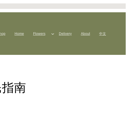
hop
Home
Flowers
Delivery
About
中文
民指南