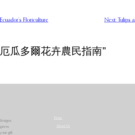
cuador’s Floriculture
Next:
Tulips 
花盛景：厄瓜多爾花卉農民指南”
Home
designs.
About Us
xpress
our gift