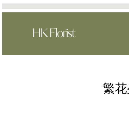
Skip
to
content
繁花