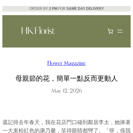
Skip
ORDER BY
2 PM
FOR
SAME DAY DELIVERY
to
content
Flower Magazine
母親節的花，簡單一點反而更動人
May 12, 2026
還記得去年春天，我在花店門口碰到鄰居李太，她捧著
一大束粉紅色的康乃馨，笑得眼睛都彎了。「呀，係我