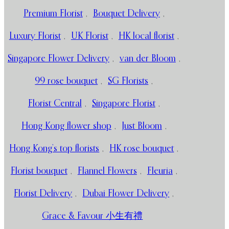
Premium Florist
,
Bouquet Delivery
,
Luxury Florist
,
UK Florist
,
HK local florist
,
Singapore Flower Delivery
,
van der Bloom
,
99 rose bouquet
,
SG Florists
,
Florist Central
,
Singapore Florist
,
Hong Kong flower shop
,
Just Bloom
,
Hong Kong’s top florists
,
HK rose bouquet
,
Florist bouquet
,
Flannel Flowers
,
Fleuria
,
Florist Delivery
,
Dubai Flower Delivery
,
Grace & Favour 小生有禮