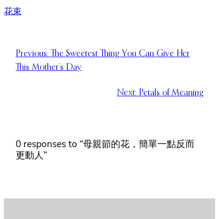
花束
Previous:
The Sweetest Thing You Can Give Her
This Mother’s Day
Next:
Petals of Meaning
0 responses to “母親節的花，簡單一點反而
更動人”