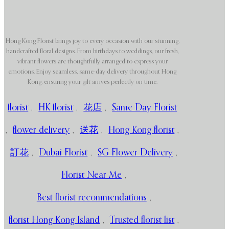
Hong Kong Florist brings joy to every occasion with our stunning,
handcrafted floral designs. From birthdays to weddings, our fresh,
vibrant flowers are thoughtfully arranged to express your
emotions. Enjoy seamless, same-day delivery throughout Hong
Kong, ensuring your gift arrives perfectly on time.
florist
,
HK florist
,
花店
,
Same Day Florist
,
flower delivery
,
送花
,
Hong Kong florist
,
訂花
,
Dubai Florist
,
SG Flower Delivery
,
Florist Near Me
,
Best florist recommendations
,
florist Hong Kong Island
,
Trusted florist list
,