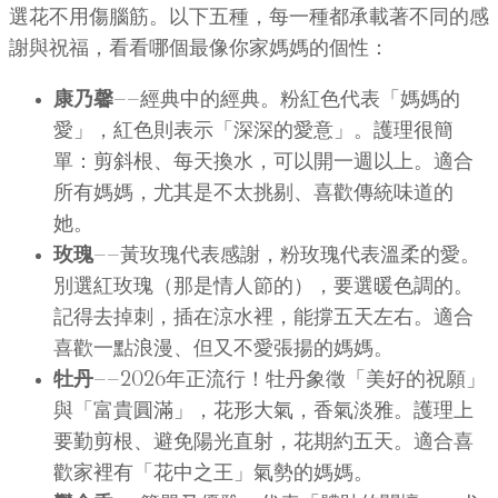
選花不用傷腦筋。以下五種，每一種都承載著不同的感
謝與祝福，看看哪個最像你家媽媽的個性：
康乃馨
——經典中的經典。粉紅色代表「媽媽的
愛」，紅色則表示「深深的愛意」。護理很簡
單：剪斜根、每天換水，可以開一週以上。適合
所有媽媽，尤其是不太挑剔、喜歡傳統味道的
她。
玫瑰
——黃玫瑰代表感謝，粉玫瑰代表溫柔的愛。
別選紅玫瑰（那是情人節的），要選暖色調的。
記得去掉刺，插在涼水裡，能撐五天左右。適合
喜歡一點浪漫、但又不愛張揚的媽媽。
牡丹
——2026年正流行！牡丹象徵「美好的祝願」
與「富貴圓滿」，花形大氣，香氣淡雅。護理上
要勤剪根、避免陽光直射，花期約五天。適合喜
歡家裡有「花中之王」氣勢的媽媽。