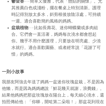
鬱金香
——簡單又優雅，代表「體貼的關懷」。尤
其推薦白色或淺粉，擺在餐桌上特別清新。護理
時記得別放太多水，斜剪根後放陰涼處，可持續
一週。適合喜歡簡約風格的媽媽。
盆栽植物
——比如長壽花、迷你蝴蝶蘭或多肉組
合。它們會一直活著，媽媽每次澆水都會想起
你。幾乎不用什麼護理，只要放在明亮處、少澆
水就行。適合喜歡園藝、或者經常說「花謝了可
惜」的媽媽。
一則小故事
我朋友阿強去年送了媽媽一盆迷你玫瑰盆栽，不是因為
他懶，而是因為媽媽總說「鮮花幾天就謝，浪費錢」。
結果他媽媽把那盆玫瑰放在陽台上，每天細心澆水，還
拍照傳給他：「你睇，開咗第二朵啦！」那盆花到現在