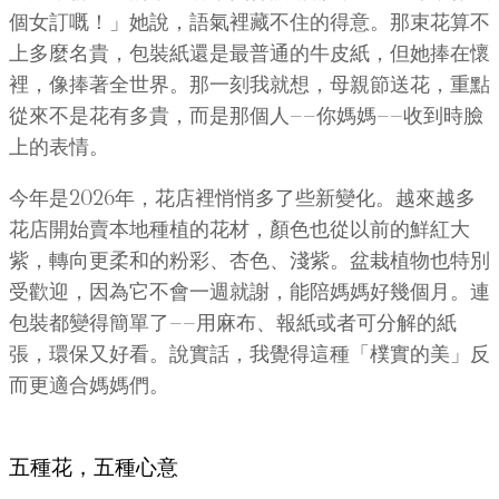
個女訂嘅！」她說，語氣裡藏不住的得意。那束花算不
上多麼名貴，包裝紙還是最普通的牛皮紙，但她捧在懷
裡，像捧著全世界。那一刻我就想，母親節送花，重點
從來不是花有多貴，而是那個人——你媽媽——收到時臉
上的表情。
今年是2026年，花店裡悄悄多了些新變化。越來越多
花店開始賣本地種植的花材，顏色也從以前的鮮紅大
紫，轉向更柔和的粉彩、杏色、淺紫。盆栽植物也特別
受歡迎，因為它不會一週就謝，能陪媽媽好幾個月。連
包裝都變得簡單了——用麻布、報紙或者可分解的紙
張，環保又好看。說實話，我覺得這種「樸實的美」反
而更適合媽媽們。
五種花，五種心意