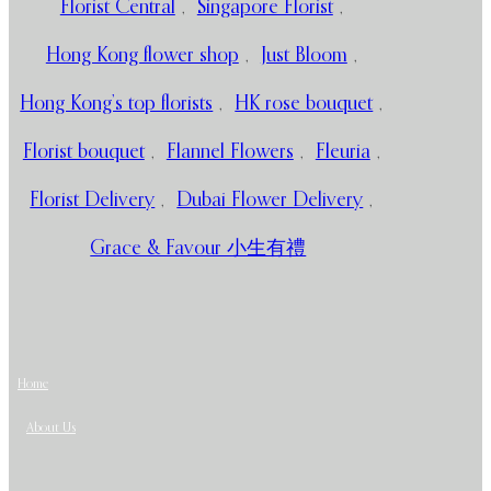
Florist Central
,
Singapore Florist
,
Hong Kong flower shop
,
Just Bloom
,
Hong Kong’s top florists
,
HK rose bouquet
,
Florist bouquet
,
Flannel Flowers
,
Fleuria
,
Florist Delivery
,
Dubai Flower Delivery
,
Grace & Favour 小生有禮
Home
About Us