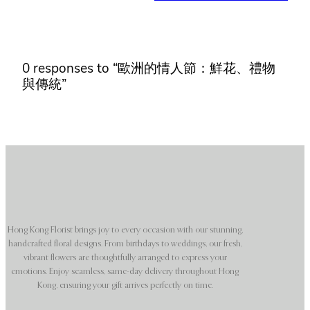
0 responses to “歐洲的情人節：鮮花、禮物
與傳統”
Hong Kong Florist brings joy to every occasion with our stunning,
handcrafted floral designs. From birthdays to weddings, our fresh,
vibrant flowers are thoughtfully arranged to express your
emotions. Enjoy seamless, same-day delivery throughout Hong
Kong, ensuring your gift arrives perfectly on time.