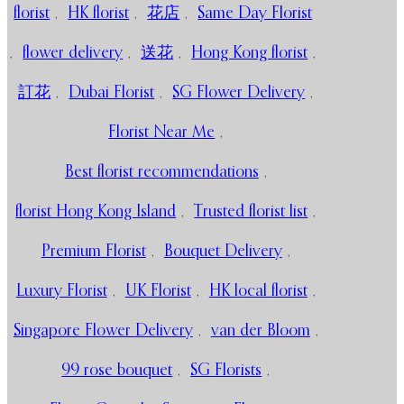
florist
,
HK florist
,
花店
,
Same Day Florist
,
flower delivery
,
送花
,
Hong Kong florist
,
訂花
,
Dubai Florist
,
SG Flower Delivery
,
Florist Near Me
,
Best florist recommendations
,
florist Hong Kong Island
,
Trusted florist list
,
Premium Florist
,
Bouquet Delivery
,
Luxury Florist
,
UK Florist
,
HK local florist
,
Singapore Flower Delivery
,
van der Bloom
,
99 rose bouquet
,
SG Florists
,