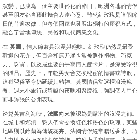
演變，已成為一個主要世俗化的節日，歐洲各地的情侶
甚至朋友都會藉此機會表達心意。雖然紅玫瑰是這個節
日的普遍象徵，但每個國家也發展出獨特的慶祝方式，
融合了當地傳統、民俗和現代商業文化。
在
英國
，情人節兼具浪漫與趣味。紅玫瑰仍然是最受
歡迎的花卉，但百合和康乃馨也常被選作禮物。巧克
力、珠寶，以及最重要的手寫情人節卡片，是深受珍視
的贈品。歷史上，年輕男女會交換秘密的情書或詩歌，
這種習俗至今仍延續其精神。英國情侶常選擇浪漫晚
餐、週末小旅行或靜謐的夜晚相聚慶祝，強調個人用心
而非誇張的公開表現。
跨越英吉利海峽，
法國
向來被認為是歐洲的浪漫之都。
在城市和鄉鎮，戀人們會交換紅色和粉色的玫瑰，某些
地區則以鈴蘭為傳統花卉。法國情侶經常贈送香水、巧