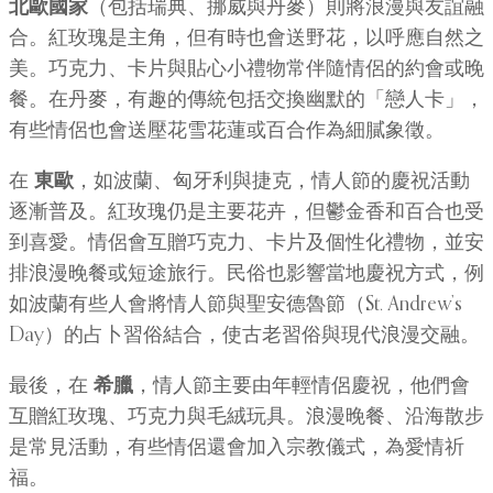
北歐國家
（包括瑞典、挪威與丹麥）則將浪漫與友誼融
合。紅玫瑰是主角，但有時也會送野花，以呼應自然之
美。巧克力、卡片與貼心小禮物常伴隨情侶的約會或晚
餐。在丹麥，有趣的傳統包括交換幽默的「戀人卡」，
有些情侶也會送壓花雪花蓮或百合作為細膩象徵。
在
東歐
，如波蘭、匈牙利與捷克，情人節的慶祝活動
逐漸普及。紅玫瑰仍是主要花卉，但鬱金香和百合也受
到喜愛。情侶會互贈巧克力、卡片及個性化禮物，並安
排浪漫晚餐或短途旅行。民俗也影響當地慶祝方式，例
如波蘭有些人會將情人節與聖安德魯節（St. Andrew’s
Day）的占卜習俗結合，使古老習俗與現代浪漫交融。
最後，在
希臘
，情人節主要由年輕情侶慶祝，他們會
互贈紅玫瑰、巧克力與毛絨玩具。浪漫晚餐、沿海散步
是常見活動，有些情侶還會加入宗教儀式，為愛情祈
福。