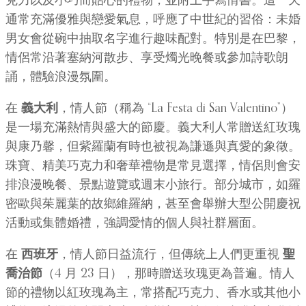
克力以及小巧而貼心的禮物，並附上手寫情書。這一天
通常充滿優雅與戀愛氣息，呼應了中世紀的習俗：未婚
男女會從碗中抽取名字進行趣味配對。特別是在巴黎，
情侶常沿著塞納河散步、享受燭光晚餐或參加詩歌朗
誦，體驗浪漫氛圍。
在
義大利
，情人節（稱為 “La Festa di San Valentino”）
是一場充滿熱情與盛大的節慶。義大利人常贈送紅玫瑰
與康乃馨，但紫羅蘭有時也被視為謙遜與真愛的象徵。
珠寶、精美巧克力和奢華禮物是常見選擇，情侶則會安
排浪漫晚餐、景點遊覽或週末小旅行。部分城市，如羅
密歐與茱麗葉的故鄉維羅納，甚至會舉辦大型公開慶祝
活動或集體婚禮，強調愛情的個人與社群層面。
在
西班牙
，情人節日益流行，但傳統上人們更重視
聖
喬治節
（4 月 23 日），那時贈送玫瑰更為普遍。情人
節的禮物以紅玫瑰為主，常搭配巧克力、香水或其他小