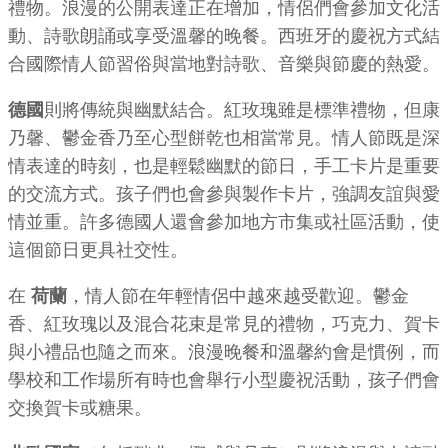
禮物。浪漫的公開表達正在增加，情侶們會參加文化活
動、詩歌朗誦或享受溫馨的晚餐。西班牙的慶祝方式結
合國際情人節習俗與當地對詩歌、音樂與節慶的熱愛。
德國
則將傳統與幽默結合。紅玫瑰雖是標準禮物，但康
乃馨、鬱金香乃至心型餅乾也相當常見。情人節既是深
情表達的時刻，也是輕鬆幽默的節日，手工卡片是重要
的交流方式。孩子們也會參與製作卡片，強調友誼與愛
情並重。許多德國人還會參加地方市集或社區活動，使
這個節日更具社交性。
在
荷蘭
，情人節在年輕情侶中越來越受歡迎。鬱金
香、紅玫瑰以及混合花束是常見的禮物，巧克力、賀卡
與小禮品也隨之而來。浪漫晚餐和溫馨約會是慣例，而
學校和工作場所有時也會舉行小型慶祝活動，孩子們會
交換賀卡或糖果。