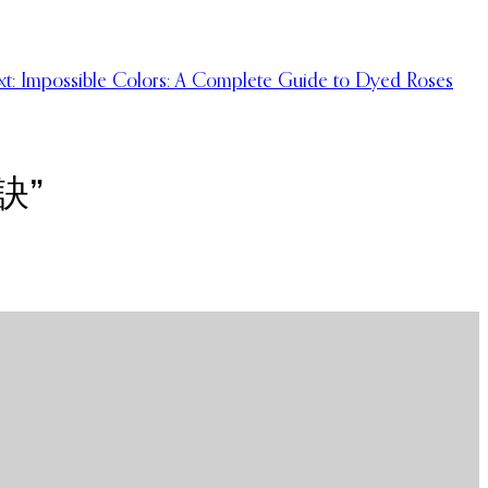
t:
Impossible Colors: A Complete Guide to Dyed Roses
訣”