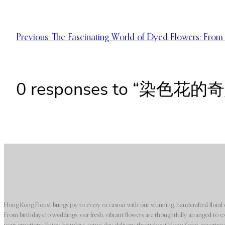
Previous:
The Fascinating World of Dyed Flowers: From 
0 responses to “
Hong Kong Florist brings joy to every occasion with our stunning, handcrafted floral 
From birthdays to weddings, our fresh, vibrant flowers are thoughtfully arranged to e