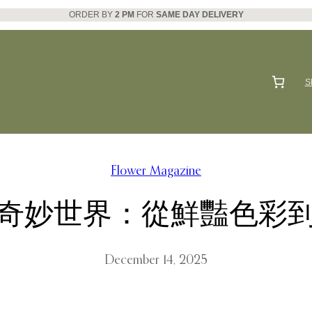
ORDER BY
2 PM
FOR
SAME DAY DELIVERY
S
Flower Magazine
奇妙世界：從鮮豔色彩
December 14, 2025