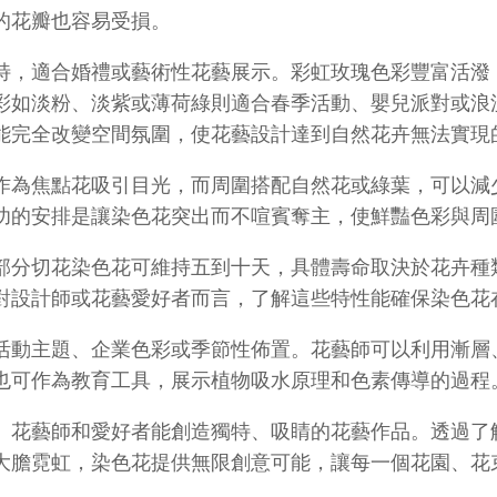
的花瓣也容易受損。
特，適合婚禮或藝術性花藝展示。彩虹玫瑰色彩豐富活潑
彩如淡粉、淡紫或薄荷綠則適合春季活動、嬰兒派對或浪
能完全改變空間氛圍，使花藝設計達到自然花卉無法實現
作為焦點花吸引目光，而周圍搭配自然花或綠葉，可以減
功的安排是讓染色花突出而不喧賓奪主，使鮮豔色彩與周
部分切花染色花可維持五到十天，具體壽命取決於花卉種
對設計師或花藝愛好者而言，了解這些特性能確保染色花
活動主題、企業色彩或季節性佈置。花藝師可以利用漸層
也可作為教育工具，展示植物吸水原理和色素傳導的過程
、花藝師和愛好者能創造獨特、吸睛的花藝作品。透過了
大膽霓虹，染色花提供無限創意可能，讓每一個花園、花