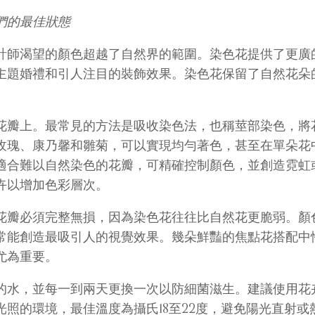
們的最佳狀態
計師渴望的顏色超越了自然界的範圍。染色花提供了更廣
主題婚禮和引人注目的裝飾效果。染色花保留了自然花朵
花瓣上。最常見的方法是吸收染色法，也稱莖部染色，將
玫瑰、康乃馨和雛菊，可以實現均勻著色，甚至在單朵花
適合難以自然染色的花瓣，可精確控制顏色，並創造霓虹
卉以增加色彩層次。
花瓣必須完整無損，因為染色花往往比自然花更脆弱。顏
常能創造最吸引人的視覺效果。幾朵鮮豔的焦點花搭配中
尤為重要。
的水，並每一到兩天更換一次以防細菌滋生。建議使用花
照的環境，最佳溫度為攝氏18至22度，避免陽光直射