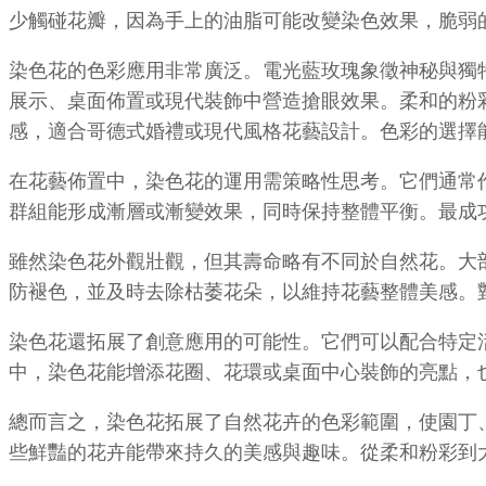
少觸碰花瓣，因為手上的油脂可能改變染色效果，脆弱
染色花的色彩應用非常廣泛。電光藍玫瑰象徵神秘與獨
展示、桌面佈置或現代裝飾中營造搶眼效果。柔和的粉
感，適合哥德式婚禮或現代風格花藝設計。色彩的選擇
在花藝佈置中，染色花的運用需策略性思考。它們通常
群組能形成漸層或漸變效果，同時保持整體平衡。最成
雖然染色花外觀壯觀，但其壽命略有不同於自然花。大
防褪色，並及時去除枯萎花朵，以維持花藝整體美感。
染色花還拓展了創意應用的可能性。它們可以配合特定
中，染色花能增添花圈、花環或桌面中心裝飾的亮點，
總而言之，染色花拓展了自然花卉的色彩範圍，使園丁
些鮮豔的花卉能帶來持久的美感與趣味。從柔和粉彩到