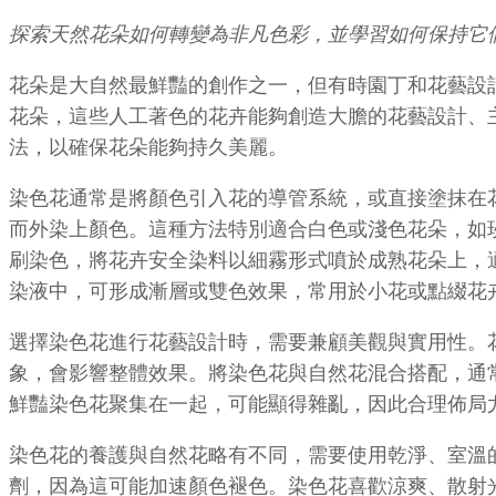
探索天然花朵如何轉變為非凡色彩，並學習如何保持它
花朵是大自然最鮮豔的創作之一，但有時園丁和花藝設
花朵，這些人工著色的花卉能夠創造大膽的花藝設計、
法，以確保花朵能夠持久美麗。
染色花通常是將顏色引入花的導管系統，或直接塗抹在
而外染上顏色。這種方法特別適合白色或淺色花朵，如
刷染色，將花卉安全染料以細霧形式噴於成熟花朵上，
染液中，可形成漸層或雙色效果，常用於小花或點綴花
選擇染色花進行花藝設計時，需要兼顧美觀與實用性。
象，會影響整體效果。將染色花與自然花混合搭配，通
鮮豔染色花聚集在一起，可能顯得雜亂，因此合理佈局
染色花的養護與自然花略有不同，需要使用乾淨、室溫
劑，因為這可能加速顏色褪色。染色花喜歡涼爽、散射光