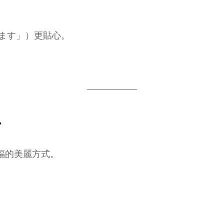
ます」）更貼心。
卉
福的美麗方式。