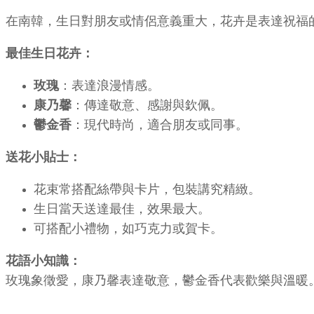
在南韓，生日對朋友或情侶意義重大，花卉是表達祝福
最佳生日花卉：
玫瑰
：表達浪漫情感。
康乃馨
：傳達敬意、感謝與欽佩。
鬱金香
：現代時尚，適合朋友或同事。
送花小貼士：
花束常搭配絲帶與卡片，包裝講究精緻。
生日當天送達最佳，效果最大。
可搭配小禮物，如巧克力或賀卡。
花語小知識：
玫瑰象徵愛，康乃馨表達敬意，鬱金香代表歡樂與溫暖