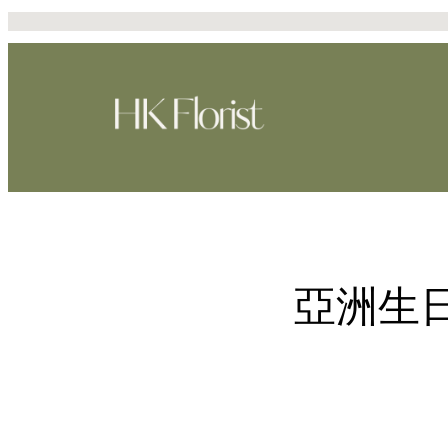
Skip
to
content
亞洲生