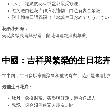
小巧、精緻的花束或盆栽最受歡迎。
避免送白色花卉作浪漫禮物，白色有喪意象徵。
附上簡短日語祝福（「お誕生日おめでとうござい
花語小知識：
菊花象徵長壽與好運，蘭花傳達精緻與尊重。
中國：吉祥與繁榮的生日花
在中國，生日多以家庭聚餐和禮物為主。花卉是傳達祝
最佳生日花卉：
牡丹
：象徵財富、榮譽與好運，適合送成人。
玫瑰
：適合浪漫或家人朋友之間。