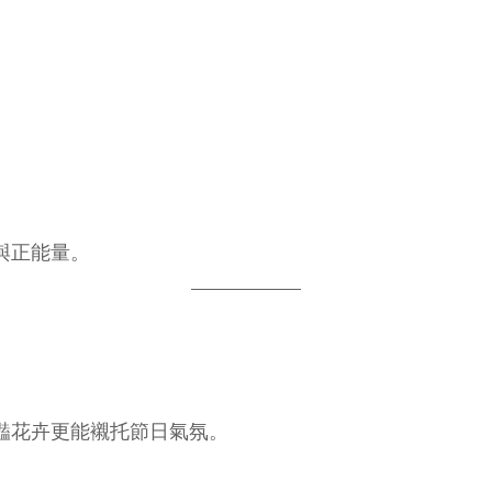
與正能量。
豔花卉更能襯托節日氣氛。