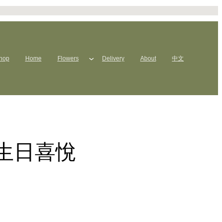
hop
Home
Flowers
Delivery
About
中文
生日喜悅