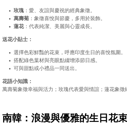
玫瑰
：愛、友誼與慶祝的經典象徵。
萬壽菊
：象徵喜悅與節慶，多用於裝飾。
蓮花
：代表純潔、美麗與心靈成長。
送花小貼士：
選擇色彩鮮豔的花束，呼應印度生日的喜悅氛圍。
搭配綠色葉材與亮眼點綴增添節日感。
可與甜點或小禮品一同送出。
花語小知識：
萬壽菊象徵幸福與活力；玫瑰代表愛與情誼；蓮花象徵
南韓：浪漫與優雅的生日花