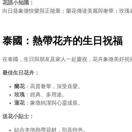
花語小知識：
向日葵象徵快樂與正能量；蘭花傳達美麗與奢華；玫瑰
泰國：熱帶花卉的生日祝福
在泰國，生日與朋友及家人一起慶祝，花卉象徵美好祝
最佳生日花卉：
蘭花
：高貴奢華，深受喜愛。
玫瑰
：經典、多用途。
蓮花
：象徵純潔與心靈成長。
送花小貼士：
結合本地熱帶花材，別具特色。