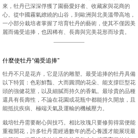
來，牡丹已深深俘獲了園藝愛好者、收藏家與花商的
心。從中國霧氣繚繞的山谷，到歐洲與北美溫帶高地，
一小部分栽培者掌握了培育牡丹的藝術，使其不僅因美
麗而備受追捧，也因稀有、長壽與完美花形而珍貴。
什麼使牡丹“備受追捧”
牡丹不只是花卉，它是活的雕塑。最受追捧的牡丹具備
以下特質：色彩鮮豔、大而圓潤的花朵、能支撐巨型花
頭的強健花莖，以及細膩而持久的香氣。最珍貴的品種
還具有長壽性，不論在花園或花瓶中都能持久開放，且
能抵抗疾病、極端天氣及運輸的機械壓力。
栽培牡丹需要耐心與技巧。相比玫瑰只要修剪得當便能
重複開花，許多牡丹需經過數年的悉心養護才能展現最