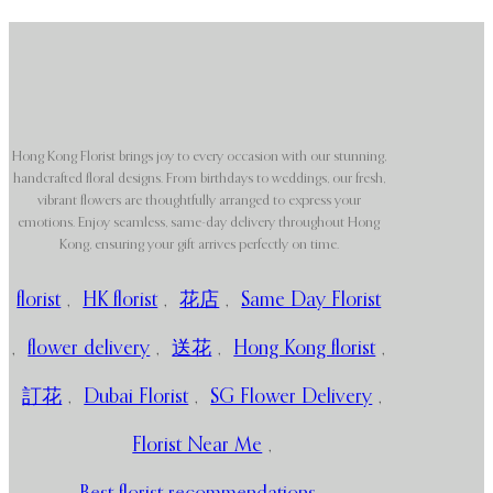
Hong Kong Florist brings joy to every occasion with our stunning,
handcrafted floral designs. From birthdays to weddings, our fresh,
vibrant flowers are thoughtfully arranged to express your
emotions. Enjoy seamless, same-day delivery throughout Hong
Kong, ensuring your gift arrives perfectly on time.
florist
,
HK florist
,
花店
,
Same Day Florist
,
flower delivery
,
送花
,
Hong Kong florist
,
訂花
,
Dubai Florist
,
SG Flower Delivery
,
Florist Near Me
,