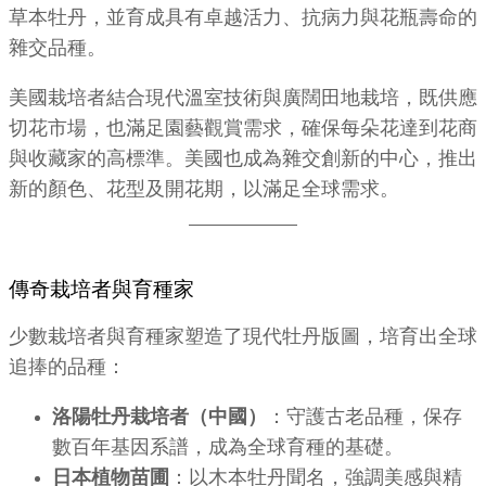
草本牡丹，並育成具有卓越活力、抗病力與花瓶壽命的
雜交品種。
美國栽培者結合現代溫室技術與廣闊田地栽培，既供應
切花市場，也滿足園藝觀賞需求，確保每朵花達到花商
與收藏家的高標準。美國也成為雜交創新的中心，推出
新的顏色、花型及開花期，以滿足全球需求。
傳奇栽培者與育種家
少數栽培者與育種家塑造了現代牡丹版圖，培育出全球
追捧的品種：
洛陽牡丹栽培者（中國）
：守護古老品種，保存
數百年基因系譜，成為全球育種的基礎。
日本植物苗圃
：以木本牡丹聞名，強調美感與精