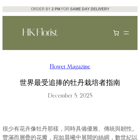
Skip
ORDER BY
2 PM
FOR
SAME DAY DELIVERY
to
content
Flower Magazine
世界最受追捧的牡丹栽培者指南
December 5, 2025
很少有花卉像牡丹那樣，同時具備優雅、傳統與韌性。
豐滿而層疊的花瓣，宛如晨曦中展開的絲綢，數世紀以