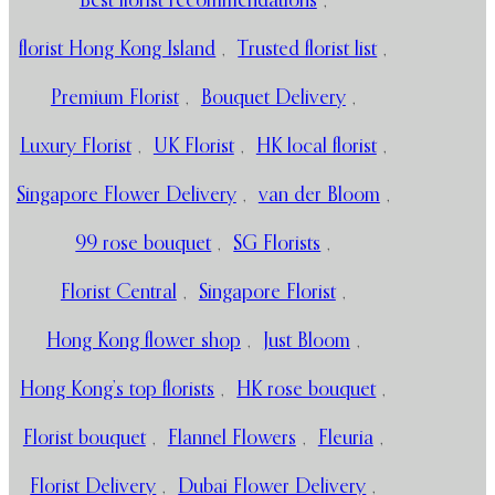
Best florist recommendations
,
florist Hong Kong Island
,
Trusted florist list
,
Premium Florist
,
Bouquet Delivery
,
Luxury Florist
,
UK Florist
,
HK local florist
,
Singapore Flower Delivery
,
van der Bloom
,
99 rose bouquet
,
SG Florists
,
Florist Central
,
Singapore Florist
,
Hong Kong flower shop
,
Just Bloom
,
Hong Kong’s top florists
,
HK rose bouquet
,
Florist bouquet
,
Flannel Flowers
,
Fleuria
,
Florist Delivery
,
Dubai Flower Delivery
,