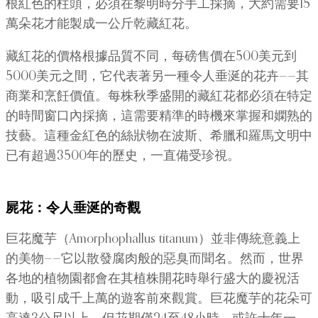
根紅色的柱頭，必須在黎明時分手工採摘，大約需要15
萬朵花才能製成一公斤乾藏紅花。
藏紅花的價格根據品質不同，每磅售價在500美元到
5000美元之間，它代表著另一種令人垂涎的花卉——其
商業和烹飪價值。每株秋季盛開的藏紅花都必須在特定
的時間窗口內採摘，這需要精準的時機來掌握和嫻熟的
技藝。這種金紅色的絲狀物在波斯、希臘和羅馬文明中
已有超過3500年的歷史，一直備受珍視。
屍花：令人垂涎的奇觀
巨花魔芋（Amorphophallus titanum）並非傳統意義上
的美物——它以散發腐肉般的惡臭而聞名。然而，世界
各地的植物園都會在其植株開花時舉行盛大的慶祝活
動，吸引成千上萬的遊客前來觀賞。巨花魔芋的花朵可