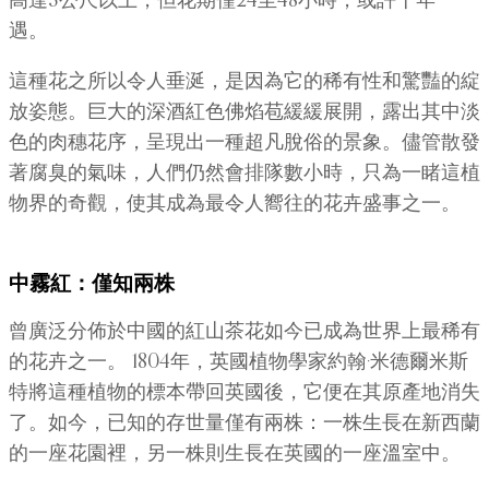
高達3公尺以上，但花期僅24至48小時，或許十年一
遇。
這種花之所以令人垂涎，是因為它的稀有性和驚豔的綻
放姿態。巨大的深酒紅色佛焰苞緩緩展開，露出其中淡
色的肉穗花序，呈現出一種超凡脫俗的景象。儘管散發
著腐臭的氣味，人們仍然會排隊數小時，只為一睹這植
物界的奇觀，使其成為最令人嚮往的花卉盛事之一。
中霧紅：僅知兩株
曾廣泛分佈於中國的紅山茶花如今已成為世界上最稀有
的花卉之一。 1804年，英國植物學家約翰·米德爾米斯
特將這種植物的標本帶回英國後，它便在其原產地消失
了。如今，已知的存世量僅有兩株：一株生長在新西蘭
的一座花園裡，另一株則生長在英國的一座溫室中。