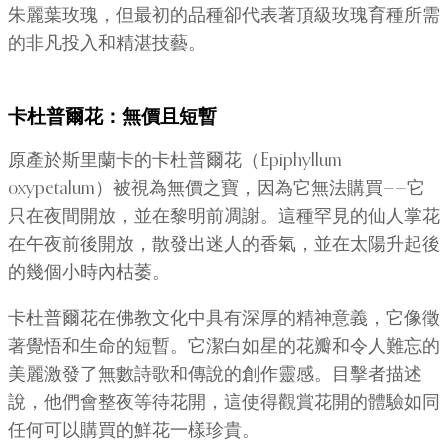
朱麗葉玫瑰，但最初的品種卻代表著頂級玫瑰育種所需
的非凡投入和精湛技藝。
卡杜普爾花：無價且短暫
原產於斯里蘭卡的卡杜普爾花（Epiphyllum
oxypetalum）被視為無價之寶，因為它無法購買——它
只在夜間開放，並在黎明前凋謝。這種罕見的仙人掌花
在午夜前後開放，散發出迷人的香氣，並在太陽升起後
的幾個小時內枯萎。
卡杜普爾花在佛教文化中具有深厚的精神意義，它像徵
著覺悟和生命的短暫。它潔白如星的花瓣和令人難忘的
美麗激發了無數詩歌和傳說的創作靈感。目擊者描述
說，他們會整夜等待花開，這使得觀賞花開的體驗如同
任何可以購買的鮮花一樣珍貴。