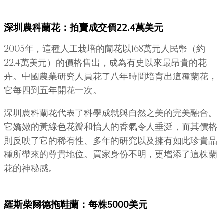
深圳農科蘭花：拍賣成交價22.4萬美元
2005年，這種人工栽培的蘭花以168萬元人民幣（約
22.4萬美元）的價格售出，成為有史以來最昂貴的花
卉。中國農業研究人員花了八年時間培育出這種蘭花，
它每四到五年開花一次。
深圳農科蘭花代表了科學成就與自然之美的完美融合。
它嬌嫩的黃綠色花瓣和怡人的香氣令人垂涎，而其價格
則反映了它的稀有性、多年的研究以及擁有如此珍貴品
種所帶來的尊貴地位。買家身份不明，更增添了這株蘭
花的神秘感。
羅斯柴爾德拖鞋蘭：每株5000美元