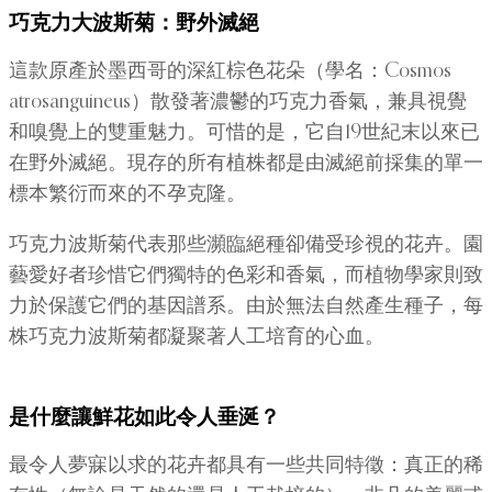
巧克力大波斯菊：野外滅絕
這款原產於墨西哥的深紅棕色花朵（學名：Cosmos
atrosanguineus）散發著濃鬱的巧克力香氣，兼具視覺
和嗅覺上的雙重魅力。可惜的是，它自19世紀末以來已
在野外滅絕。現存的所有植株都是由滅絕前採集的單一
標本繁衍而來的不孕克隆。
巧克力波斯菊代表那些瀕臨絕種卻備受珍視的花卉。園
藝愛好者珍惜它們獨特的色彩和香氣，而植物學家則致
力於保護它們的基因譜系。由於無法自然產生種子，每
株巧克力波斯菊都凝聚著人工培育的心血。
是什麼讓鮮花如此令人垂涎？
最令人夢寐以求的花卉都具有一些共同特徵：真正的稀