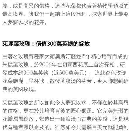
義，或是高昂的價格，這些花朵都代表著植物學領域的
最高境界。讓我們一起踏上這段旅程，探索世界上最令
人夢寐以求的花卉。
茱麗葉玫瑰：價值300萬英鎊的綻放
由著名玫瑰育種家大衛奧斯汀歷經15年精心培育而成的
朱麗葉玫瑰，於2006年在切爾西花展上首次亮相，研
發成本約300萬英鎊（近500萬美元）。這款杏色玫瑰
花朵飽滿，呈杯狀，散發著淡淡的芬芳，令人聯想到經
典的英國玫瑰。
茱麗葉玫瑰之所以如此令人夢寐以求，不僅在於其高昂
的價格，更在於其培育背後的匠心獨運。它完美無瑕的
花瓣層層綻放，營造出一種浪漫而古典的美感，這是現
代育種者難以企及的。雖然如今只需幾百美元就能買到