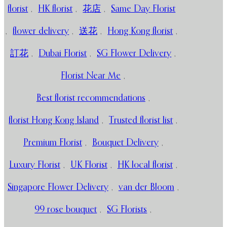
florist
,
HK florist
,
花店
,
Same Day Florist
,
flower delivery
,
送花
,
Hong Kong florist
,
訂花
,
Dubai Florist
,
SG Flower Delivery
,
Florist Near Me
,
Best florist recommendations
,
florist Hong Kong Island
,
Trusted florist list
,
Premium Florist
,
Bouquet Delivery
,
Luxury Florist
,
UK Florist
,
HK local florist
,
Singapore Flower Delivery
,
van der Bloom
,
99 rose bouquet
,
SG Florists
,