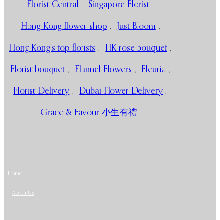
Florist Central
,
Singapore Florist
,
Hong Kong flower shop
,
Just Bloom
,
Hong Kong’s top florists
,
HK rose bouquet
,
Florist bouquet
,
Flannel Flowers
,
Fleuria
,
Florist Delivery
,
Dubai Flower Delivery
,
Grace & Favour 小生有禮
Home
About Us