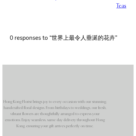
Teas
0 responses to “世界上最令人垂涎​​的花卉”
Hong Kong Florist brings joy to every occasion with our stunning,
handcrafted floral designs. From birthdays to weddings, our fresh,
vibrant flowers are thoughtfully arranged to express your
emotions. Enjoy seamless, same-day delivery throughout Hong
Kong, ensuring your gift arrives perfectly on time.