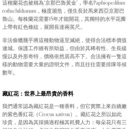
這種蘭花也被稱為“京那巴魯黃金”，學名Paphiopedilum
rothschildianum，極度瀕危，僅生長於馬來西亞京那巴
魯山。每株蘭花需要15年才能開花，其獨特的水平花瓣
上帶有紅色條紋，展開長達兩英尺。
非法偷獵幾乎將這種動物逼至滅絕，使得合法標本價值
連城。保護工作雖有所助益，但由於其稀有性、生長緩
慢以及外形奇特，價格依然居高不下。合法擁有一隻這
樣的動物需要大量的證明文件，而且往往需要排隊等候
數年。
藏紅花：世界上最昂貴的香料
我們通常認為藏紅花是一種香料，但它實際上來自嬌嫩
的紫色番紅花（Crocus sativus）。藏紅花之所以如此
珍貴，是因為其採摘過程極其耗費人力：每朵花只有三