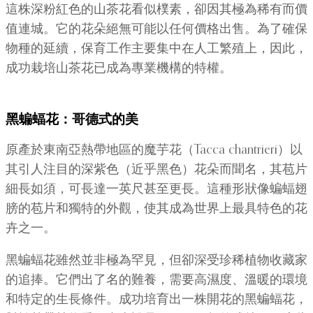
這株深粉紅色的山茶花看似樸素，卻因其極為稀有而價
值連城。它的花朵絕無可能以任何價格出售。為了確保
物種的延續，保育工作主要集中在人工繁殖上，因此，
成功栽培山茶花已成為專業機構的特權。
黑蝙蝠花：哥德式的美
原產於東南亞熱帶地區的魔芋花（Tacca chantrieri）以
其引人注目的深紫色（近乎黑色）花朵而聞名，其苞片
細長如須，可長達一英尺甚至更長。這種形狀像蝙蝠翅
膀的苞片和獨特的外觀，使其成為世界上最具特色的花
卉之一。
黑蝙蝠花雖然並非極為罕見，但卻深受珍稀植物收藏家
的追捧。它們出了名的難養，需要高濕度、溫暖的環境
和特定的生長條件。成功培育出一株開花的黑蝙蝠花，