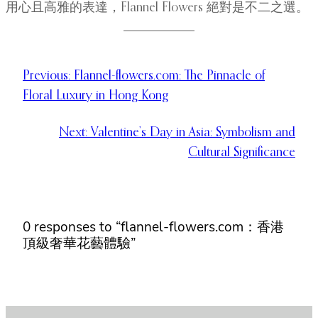
用心且高雅的表達，Flannel Flowers 絕對是不二之選。
Previous:
Flannel-flowers.com: The Pinnacle of
Floral Luxury in Hong Kong
Next:
Valentine’s Day in Asia: Symbolism and
Cultural Significance
0 responses to “flannel-flowers.com：香港
頂級奢華花藝體驗”