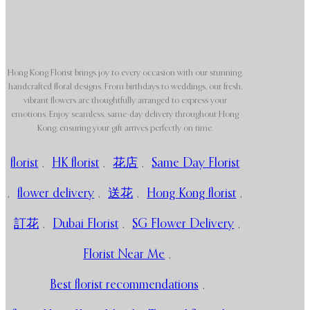
Hong Kong Florist brings joy to every occasion with our stunning,
handcrafted floral designs. From birthdays to weddings, our fresh,
vibrant flowers are thoughtfully arranged to express your
emotions. Enjoy seamless, same-day delivery throughout Hong
Kong, ensuring your gift arrives perfectly on time.
florist
,
HK florist
,
花店
,
Same Day Florist
,
flower delivery
,
送花
,
Hong Kong florist
,
訂花
,
Dubai Florist
,
SG Flower Delivery
,
Florist Near Me
,
Best florist recommendations
,