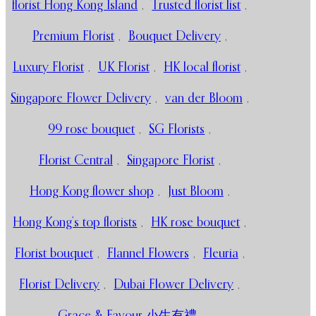
florist Hong Kong Island
,
Trusted florist list
,
Premium Florist
,
Bouquet Delivery
,
Luxury Florist
,
UK Florist
,
HK local florist
,
Singapore Flower Delivery
,
van der Bloom
,
99 rose bouquet
,
SG Florists
,
Florist Central
,
Singapore Florist
,
Hong Kong flower shop
,
Just Bloom
,
Hong Kong’s top florists
,
HK rose bouquet
,
Florist bouquet
,
Flannel Flowers
,
Fleuria
,
Florist Delivery
,
Dubai Flower Delivery
,
Grace & Favour 小生有禮