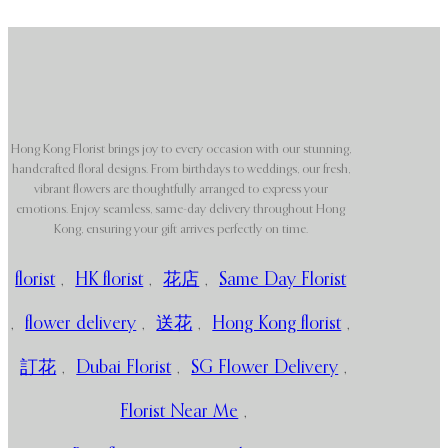
Hong Kong Florist brings joy to every occasion with our stunning,
handcrafted floral designs. From birthdays to weddings, our fresh,
vibrant flowers are thoughtfully arranged to express your
emotions. Enjoy seamless, same-day delivery throughout Hong
Kong, ensuring your gift arrives perfectly on time.
florist
,
HK florist
,
花店
,
Same Day Florist
,
flower delivery
,
送花
,
Hong Kong florist
,
訂花
,
Dubai Florist
,
SG Flower Delivery
,
Florist Near Me
,