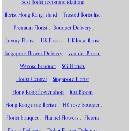
Best florist recommendations
,
florist Hong Kong Island
,
Trusted florist list
,
Premium Florist
,
Bouquet Delivery
,
Luxury Florist
,
UK Florist
,
HK local florist
,
Singapore Flower Delivery
,
van der Bloom
,
99 rose bouquet
,
SG Florists
,
Florist Central
,
Singapore Florist
,
Hong Kong flower shop
,
Just Bloom
,
Hong Kong’s top florists
,
HK rose bouquet
,
Florist bouquet
,
Flannel Flowers
,
Fleuria
,
Florist Delivery
,
Dubai Flower Delivery
,