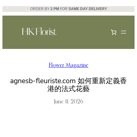
Skip
ORDER BY
2 PM
FOR
SAME DAY DELIVERY
to
content
Flower Magazine
agnesb-fleuriste.com 如何重新定義香
港的法式花藝
June 11, 2026