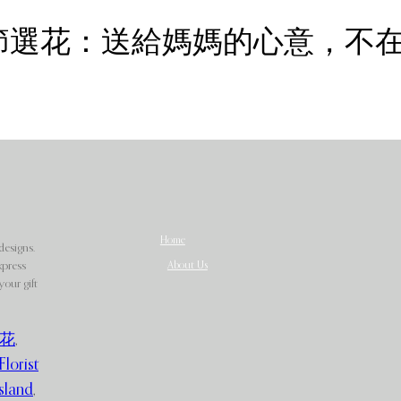
2026母親節選花：送給媽媽的心意，
Home
designs.
About Us
xpress
our gift
花
,
Florist
sland
,