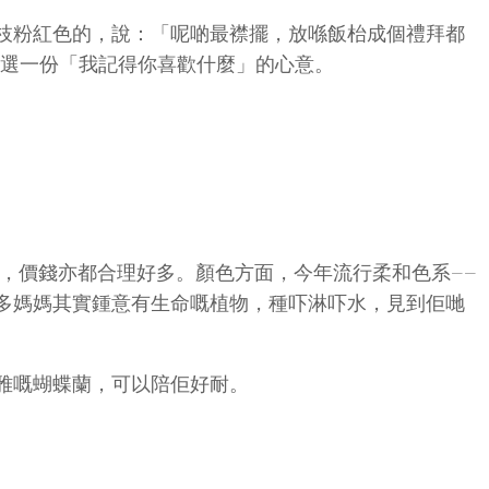
枝粉紅色的，說：「呢啲最襟擺，放喺飯枱成個禮拜都
是選一份「我記得你喜歡什麼」的心意。
農，價錢亦都合理好多。顏色方面，今年流行柔和色系——
多媽媽其實鍾意有生命嘅植物，種吓淋吓水，見到佢哋
雅嘅蝴蝶蘭，可以陪佢好耐。