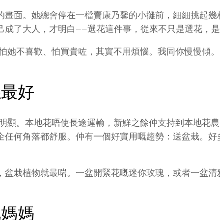
的畫面。她總會停在一檔賣康乃馨的小攤前，細細挑起幾
己成了大人，才明白——選花這件事，從來不只是選花，
、怕她不喜歡、怕買貴咗，其實不用煩惱。我同你慢慢傾。
係最好
加明顯。本地花唔使長途運輸，新鮮之餘仲支持到本地花
企任何角落都舒服。仲有一個好實用嘅趨勢：送盆栽。好
，盆栽植物就最啱。一盆開緊花嘅迷你玫瑰，或者一盆清
嘅媽媽