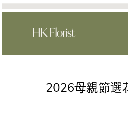
Skip
to
content
2026母親節