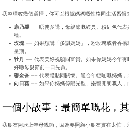
我整理咗幾個選擇，你可以根據媽媽嘅性格同生活習慣
康乃馨
—— 唔使多講，母親節嘅經典。粉紅色代
種。
玫瑰
—— 如果想講「多謝媽媽」，粉玫瑰或者香
星期。
牡丹
—— 代表美好祝願同富貴。如果你媽媽今年
好喺母親節前一日先買。
鬱金香
—— 代表體貼同關懷。適合年輕啲嘅媽媽
向日葵
—— 如果你媽媽係陽光型、樂觀開朗嘅人
一個小故事：最簡單嘅花，
我朋友阿欣上年母親節，因為要照顧小朋友實在太忙，