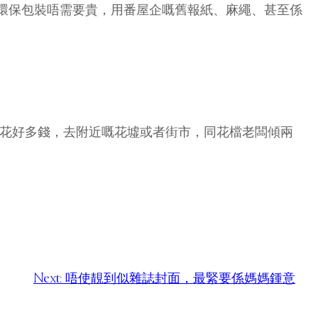
環保包裝唔需要貴，用番屋企嘅舊報紙、麻繩、甚至係
要花好多錢，去附近嘅花墟或者街市，同花檔老闆傾兩
Next:
唔使靚到似雜誌封面，最緊要係媽媽鍾意