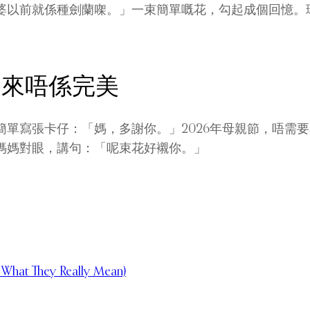
婆以前就係種劍蘭㗎。」一束簡單嘅花，勾起成個回憶。
從來唔係完美
單寫張卡仔：「媽，多謝你。」2026年母親節，唔需
媽媽對眼，講句：「呢束花好襯你。」
 What They Really Mean)