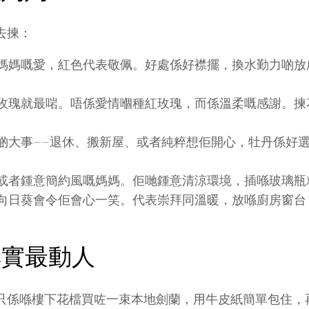
去揀：
表媽媽嘅愛，紅色代表敬佩。好處係好襟擺，換水勤力啲
檳玫瑰就最啱。唔係愛情嗰種紅玫瑰，而係溫柔嘅感謝。
有啲大事——退休、搬新屋、或者純粹想佢開心，牡丹係好
，或者鍾意簡約風嘅媽媽。佢哋鍾意清涼環境，插喺玻璃
，向日葵會令佢會心一笑。代表崇拜同溫暖，放喺廚房窗台
其實最動人
只係喺樓下花檔買咗一束本地劍蘭，用牛皮紙簡單包住，