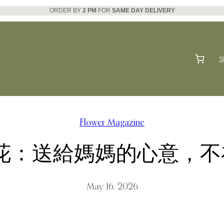
ORDER BY
2 PM
FOR
SAME DAY DELIVERY
S
Flower Magazine
選花：送給媽媽的心意，
May 16, 2026