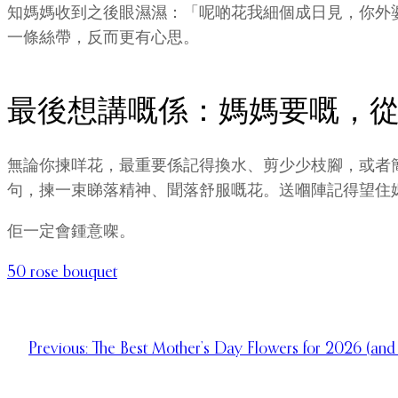
知媽媽收到之後眼濕濕：「呢啲花我細個成日見，你外
一條絲帶，反而更有心思。
最後想講嘅係：媽媽要嘅，
無論你揀咩花，最重要係記得換水、剪少少枝腳，或者簡
句，揀一束睇落精神、聞落舒服嘅花。送嗰陣記得望住
佢一定會鍾意㗎。
50 rose bouquet
Previous:
The Best Mother’s Day Flowers for 2026 (and