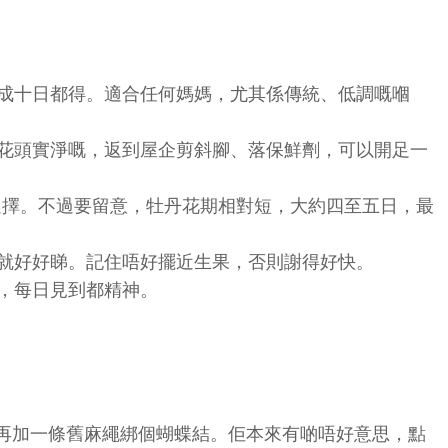
放成十日都得。適合任何媽媽，尤其係傳統、低調嘅嗰
揀花頭實淨嘅，返到屋企剪斜腳、落保鮮劑，可以開足一
選擇。不過要留意，牡丹花期相對短，大約四至五日，最
瓶就好好睇。記住唔好擺近生果，否則謝得好快。
，每日見到都精神。
再加一條舊麻繩綁個蝴蝶結。佢本來有啲唔好意思，點