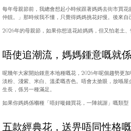
每年母親節前，我總會想起小時候跟著媽媽去街市買花
仲靚。」那時候我不懂，只覺得媽媽挑花好慢。後來自
2026年的母親節，如果你想送花給媽媽，但又怕老土
唔使追潮流，媽媽鍾意嘅就
呢幾年大家開始鍾意本地種嘅花，2026年呢個趨勢更
淡粉、淺紫、米白、溫柔嘅杏色。唔會太搶眼，放喺屋
生長，係另一種滿足。
如果你媽媽係嗰種「唔好嘥錢買花，一陣就謝」嘅類型
五款經典花，送畀唔同性格