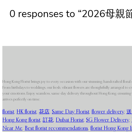
0 responses to “
Hong Kong Florist brings joy to every occasion with our stunning, handcrafted floral 
From birthdays to weddings, our fresh, vibrant flowers are thoughtfully arranged to e
your emotions. Enjoy seamless, same-day delivery throughout Hong Kong, ensuring y
arrives perfectly on time.
florist
,
HK florist
,
花店
,
Same Day Florist
,
flower delivery
,
送
Hong Kong florist
,
訂花
,
Dubai Florist
,
SG Flower Delivery
,
Near Me
,
Best florist recommendations
,
florist Hong Kong I