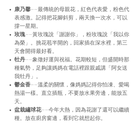
康乃馨
——最傳統的母親花，紅色代表愛，粉色代
表感激。記得把花腳斜剪，兩天換一次水，可以
撐一星期。
玫瑰
——黃玫瑰說「謝謝你」，粉玫瑰說「我以你
為榮」。挑花苞半開的，回家插在深水裡，第三
天會開得最好看。
牡丹
——象徵好運與祝福。花期較短，但盛開時那
種氣勢，足夠讓媽媽在電話裡跟親戚講「阿女送
我牡丹」。
鬱金香
——溫柔的關懷，像媽媽記得你怕凍、愛喝
熱湯一樣。直立插瓶，不要放水果旁邊，能放五
天。
盆栽繡球花
——今年大熱，因為花謝了還可以繼續
種。放在廚房窗邊，看到它就想起你。