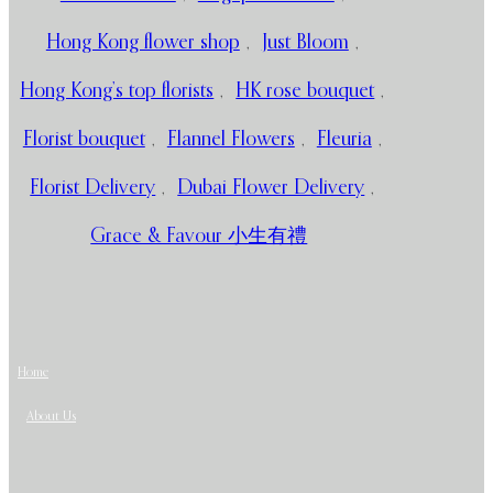
Hong Kong flower shop
,
Just Bloom
,
Hong Kong’s top florists
,
HK rose bouquet
,
Florist bouquet
,
Flannel Flowers
,
Fleuria
,
Florist Delivery
,
Dubai Flower Delivery
,
Grace & Favour 小生有禮
Home
About Us