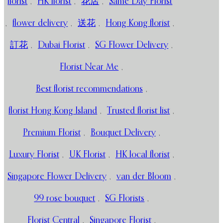
florist
,
HK florist
,
花店
,
Same Day Florist
,
flower delivery
,
送花
,
Hong Kong florist
,
訂花
,
Dubai Florist
,
SG Flower Delivery
,
Florist Near Me
,
Best florist recommendations
,
florist Hong Kong Island
,
Trusted florist list
,
Premium Florist
,
Bouquet Delivery
,
Luxury Florist
,
UK Florist
,
HK local florist
,
Singapore Flower Delivery
,
van der Bloom
,
99 rose bouquet
,
SG Florists
,
Florist Central
,
Singapore Florist
,