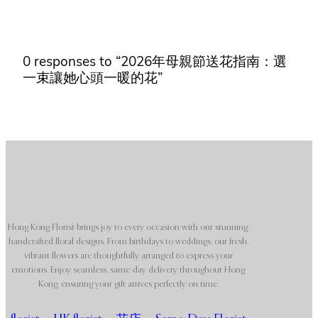
0 responses to “2026年母親節送花指南：選
一束讓她心頭一暖的花”
Hong Kong Florist brings joy to every occasion with our stunning,
handcrafted floral designs. From birthdays to weddings, our fresh,
vibrant flowers are thoughtfully arranged to express your
emotions. Enjoy seamless, same-day delivery throughout Hong
Kong, ensuring your gift arrives perfectly on time.