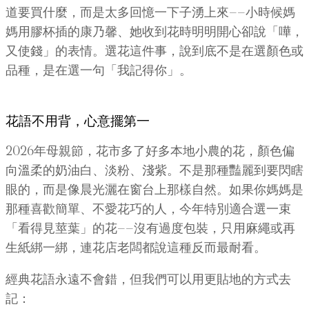
道要買什麼，而是太多回憶一下子湧上來——小時候媽
媽用膠杯插的康乃馨、她收到花時明明開心卻說「嘩，
又使錢」的表情。選花這件事，說到底不是在選顏色或
品種，是在選一句「我記得你」。
花語不用背，心意擺第一
2026年母親節，花市多了好多本地小農的花，顏色偏
向溫柔的奶油白、淡粉、淺紫。不是那種豔麗到要閃瞎
眼的，而是像晨光灑在窗台上那樣自然。如果你媽媽是
那種喜歡簡單、不愛花巧的人，今年特別適合選一束
「看得見莖葉」的花——沒有過度包裝，只用麻繩或再
生紙綁一綁，連花店老闆都說這種反而最耐看。
經典花語永遠不會錯，但我們可以用更貼地的方式去
記：