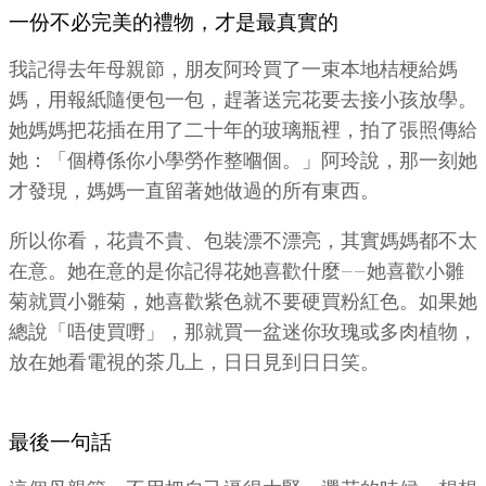
一份不必完美的禮物，才是最真實的
我記得去年母親節，朋友阿玲買了一束本地桔梗給媽
媽，用報紙隨便包一包，趕著送完花要去接小孩放學。
她媽媽把花插在用了二十年的玻璃瓶裡，拍了張照傳給
她：「個樽係你小學勞作整嗰個。」阿玲說，那一刻她
才發現，媽媽一直留著她做過的所有東西。
所以你看，花貴不貴、包裝漂不漂亮，其實媽媽都不太
在意。她在意的是你記得花她喜歡什麼——她喜歡小雛
菊就買小雛菊，她喜歡紫色就不要硬買粉紅色。如果她
總說「唔使買嘢」，那就買一盆迷你玫瑰或多肉植物，
放在她看電視的茶几上，日日見到日日笑。
最後一句話