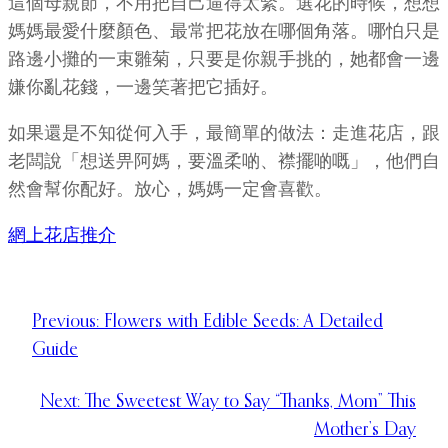
這個母親節，不用把自己逼得太緊。選花的時候，想想
媽媽最愛什麼顏色、最常把花放在哪個角落。哪怕只是
路邊小攤的一束雛菊，只要是你親手挑的，她都會一邊
嫌你亂花錢，一邊笑著把它插好。
如果還是不知從何入手，最簡單的做法：走進花店，跟
老闆說「想送畀阿媽，要溫柔啲、襟擺啲嘅」，他們自
然會幫你配好。放心，媽媽一定會喜歡。
網上花店推介
Previous:
Flowers with Edible Seeds: A Detailed
Guide
Next:
The Sweetest Way to Say “Thanks, Mom” This
Mother’s Day