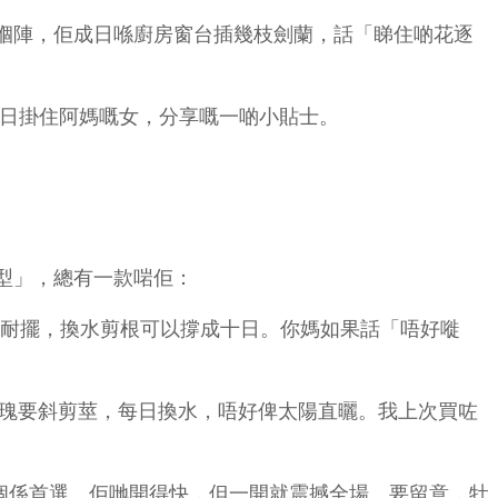
嗰陣，佢成日喺廚房窗台插幾枝劍蘭，話「睇住啲花逐
成日掛住阿媽嘅女，分享嘅一啲小貼士。
型」，總有一款啱佢：
耐擺，換水剪根可以撐成十日。你媽如果話「唔好嘥
瑰要斜剪莖，每日換水，唔好俾太陽直曬。我上次買咗
個係首選。佢哋開得快，但一開就震撼全場。要留意，牡