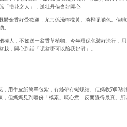
係「惜花之人」，送牡丹佢會好開心。
嘅鬱金香好受歡迎，尤其係淺檸檬黃、淡橙呢啲色。佢哋
啲。
嗰種人，不如送一盆香草植物。今年環保包裝好流行，用
盆栽，開心到話「呢盆嘢可以陪我好耐」。
花，用牛皮紙簡單包紮，冇絲帶冇蝴蝶結。佢媽收到即刻
揀，但媽媽見到嗰份「樸素」嘅心意，反而覺得最真。所