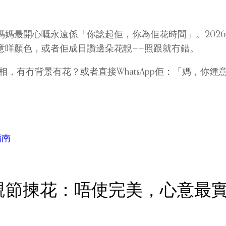
媽最開心嘅永遠係「你諗起佢，你為佢花時間」。202
意咩顏色，或者佢成日讚邊朵花靚——照跟就冇錯。
，有冇背景有花？或者直接WhatsApp佢：「媽，你鍾
指南
026年母親節揀花：唔使完美，心意最