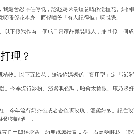
，我總會忍唔住停低，諗起媽咪最鍾意嘅係邊種花。細個
意嘅唔係花本身，而係嗰份「有人記得佢」嘅感覺。
驚。以下係我作為一個成日寫家品雜誌嘅人，兼且係一個
點打理？
嘅植物。以下五款花，無論你媽媽係「實用型」定「浪漫
愛。今季流行淡粉、淺紫嘅色調，唔會太搶眼。康乃馨好
紅，今年流行奶茶色或者杏色嘅玫瑰，溫柔好多。記住玫
企即刻靚晒」。
喺五月中開始當造，如果媽媽鍾意大朵、有氣勢嘅花，呢