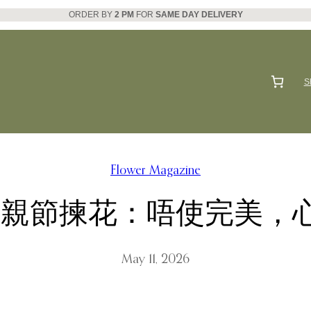
ORDER BY
2 PM
FOR
SAME DAY DELIVERY
S
Flower Magazine
年母親節揀花：唔使完美，
May 11, 2026