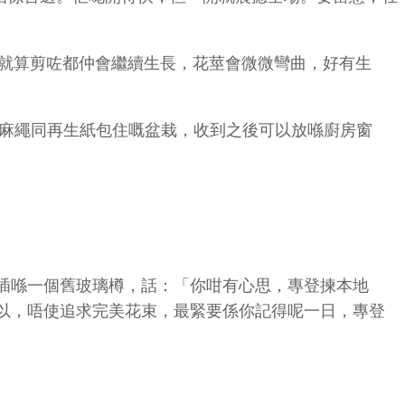
就算剪咗都仲會繼續生長，花莖會微微彎曲，好有生
麻繩同再生紙包住嘅盆栽，收到之後可以放喺廚房窗
插喺一個舊玻璃樽，話：「你咁有心思，專登揀本地
以，唔使追求完美花束，最緊要係你記得呢一日，專登