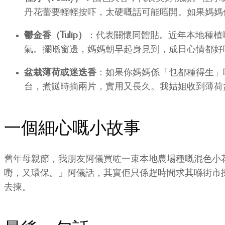
丹花蕾要輕輕按吓，太硬嘅話可能唔開。如果媽媽
鬱金香（Tulip）
：代表關懷同體貼。近年本地種植
氣。擺喺窗邊，媽媽朝早起身見到，成日心情都好
盆栽薄荷或迷迭香
：如果你媽媽係「乜都種得生」
台，煮餸時摘兩片，實用又長久。我姑姐收到薄荷
一個細心嘅小故事
舊年母親節，我朋友阿儀買咗一束本地農場種嘅混色小
嘢，又環保。」阿儀話，其實佢只係趕時間求其喺街市
去揀。