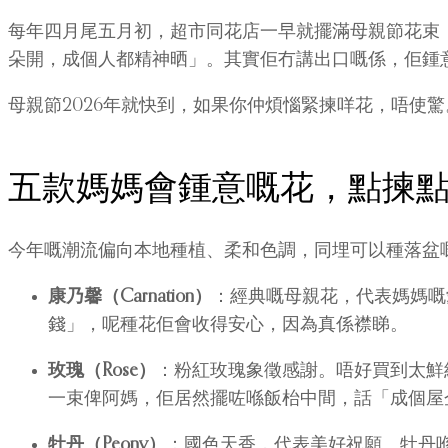
每年四月尾五月初，超市同花店一早就擺滿母親節花束
朵開，成個人都精神晒」。其實佢冇講出口嘅係，佢鍾
母親節2026年就快到，如果你仲煩惱緊揀咩花，唔使
五款媽媽會鍾意嘅花，點揀
今年嘅潮流偏向本地種植、柔和色調，同埋可以種落盆
康乃馨（Carnation）
：經典嘅母親花，代表媽媽嘅
錢」，呢種花佢會收得安心，因為真係襟睇。
玫瑰（Rose）
：粉紅玫瑰象徵感謝。唔好買到太鮮
一束俾阿媽，佢居然擺咗喺飯枱中間，話「成個屋
牡丹（Peony）
：國色天香，代表美好祝願。牡丹