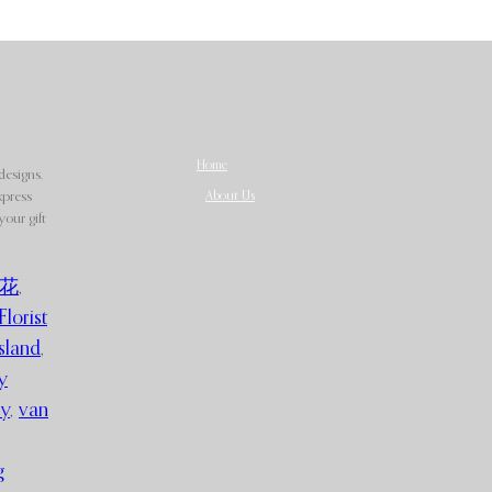
Home
designs.
About Us
xpress
our gift
花
,
Florist
sland
,
y
ry
,
van
g