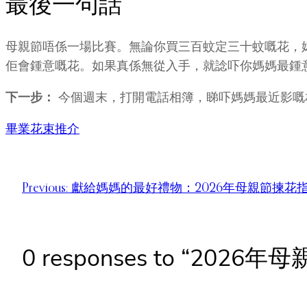
最後一句話
母親節唔係一場比賽。無論你買三百蚊定三十蚊嘅花，媽
佢會鍾意嘅花。如果真係無從入手，就諗吓你媽媽最鍾
下一步：
今個週末，打開電話相簿，睇吓媽媽最近影嘅相
畢業花束推介
Previous:
獻給媽媽的最好禮物：2026年母親節揀花
0 responses to “2