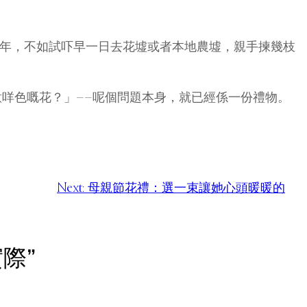
6年，不如試吓早一日去花墟或者本地農墟，親手揀幾枝
意咩色嘅花？」——呢個問題本身，就已經係一份禮物。
Next:
母親節花禮：選一束讓她心頭暖暖的
實際”