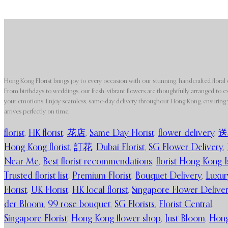
Hong Kong Florist brings joy to every occasion with our stunning, handcrafted floral 
From birthdays to weddings, our fresh, vibrant flowers are thoughtfully arranged to e
your emotions. Enjoy seamless, same-day delivery throughout Hong Kong, ensuring y
arrives perfectly on time.
florist
,
HK florist
,
花店
,
Same Day Florist
,
flower delivery
,
送
Hong Kong florist
,
訂花
,
Dubai Florist
,
SG Flower Delivery
,
Near Me
,
Best florist recommendations
,
florist Hong Kong I
Trusted florist list
,
Premium Florist
,
Bouquet Delivery
,
Luxur
Florist
,
UK Florist
,
HK local florist
,
Singapore Flower Delive
der Bloom
,
99 rose bouquet
,
SG Florists
,
Florist Central
,
Singapore Florist
,
Hong Kong flower shop
,
Just Bloom
,
Hon