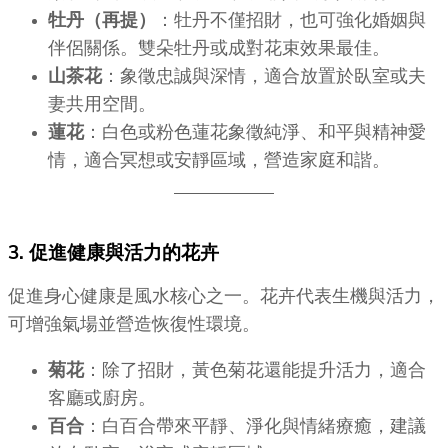
牡丹（再提）
：牡丹不僅招財，也可強化婚姻與
伴侶關係。雙朵牡丹或成對花束效果最佳。
山茶花
：象徵忠誠與深情，適合放置於臥室或夫
妻共用空間。
蓮花
：白色或粉色蓮花象徵純淨、和平與精神愛
情，適合冥想或安靜區域，營造家庭和諧。
3. 促進健康與活力的花卉
促進身心健康是風水核心之一。花卉代表生機與活力，
可增強氣場並營造恢復性環境。
菊花
：除了招財，黃色菊花還能提升活力，適合
客廳或廚房。
百合
：白百合帶來平靜、淨化與情緒療癒，建議