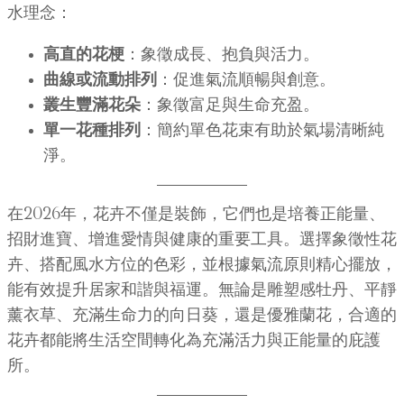
水理念：
高直的花梗
：象徵成長、抱負與活力。
曲線或流動排列
：促進氣流順暢與創意。
叢生豐滿花朵
：象徵富足與生命充盈。
單一花種排列
：簡約單色花束有助於氣場清晰純
淨。
在2026年，花卉不僅是裝飾，它們也是培養正能量、
招財進寶、增進愛情與健康的重要工具。選擇象徵性花
卉、搭配風水方位的色彩，並根據氣流原則精心擺放，
能有效提升居家和諧與福運。無論是雕塑感牡丹、平靜
薰衣草、充滿生命力的向日葵，還是優雅蘭花，合適的
花卉都能將生活空間轉化為充滿活力與正能量的庇護
所。