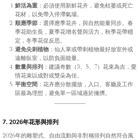
鮮活為重
：必須使用新鮮花卉，避免枯萎或死亡
花材，以免帶入停滯氣場。
順應季節
：選擇應季花卉，與自然能量同步。春
季花助生長，夏季花增名聲與活力，秋季花帶穩
定，冬季花促反思。
避免尖刺植物
：仙人掌或帶刺植物最好放室外或
遠離臥室，以防負面能量。
數量與排列
：建議奇數（3、5、7）花束為吉，愛
情花束以成對或雙朵為佳。
平衡空間
：花卉應分散擺放，入口、客廳及工作
區最為理想，避免單一區域過於擁擠。
7. 2026年花形與排列
2026年的雕塑式、自由流動與非對稱排列自然符合風