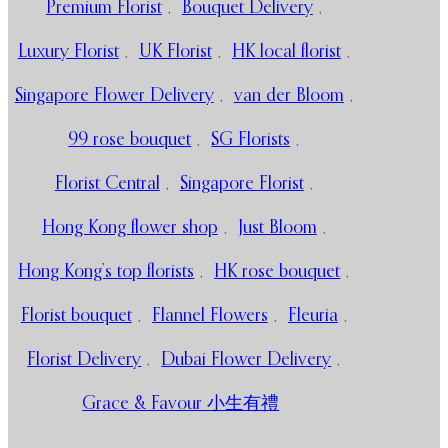
Premium Florist
,
Bouquet Delivery
,
Luxury Florist
,
UK Florist
,
HK local florist
,
Singapore Flower Delivery
,
van der Bloom
,
99 rose bouquet
,
SG Florists
,
Florist Central
,
Singapore Florist
,
Hong Kong flower shop
,
Just Bloom
,
Hong Kong’s top florists
,
HK rose bouquet
,
Florist bouquet
,
Flannel Flowers
,
Fleuria
,
Florist Delivery
,
Dubai Flower Delivery
,
Grace & Favour 小生有禮