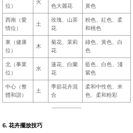
火
位）
色大麗花
黃色
西南（愛
玫瑰、山茶
粉色、紅色、柔
土
情位）
花
和桃色
東（健康
菊花、茉莉
綠色、黃色、白
木
位）
花
色
北（事業
蓮花、白蘭
藍色、白色、淺
水
位）
花
紫色
中心（整
季節花卉混
柔和中性色、米
土
體和諧）
合
色、柔和粉彩
6. 花卉擺放技巧