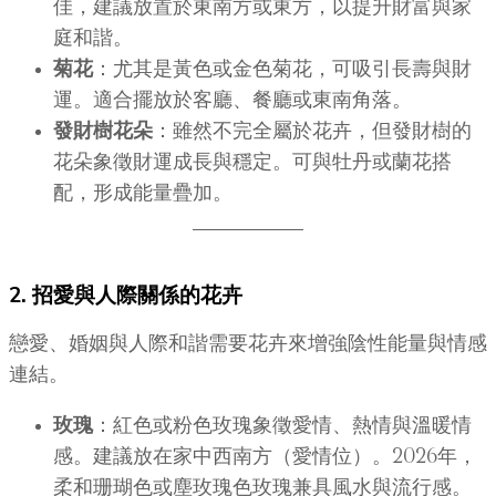
佳，建議放置於東南方或東方，以提升財富與家
庭和諧。
菊花
：尤其是黃色或金色菊花，可吸引長壽與財
運。適合擺放於客廳、餐廳或東南角落。
發財樹花朵
：雖然不完全屬於花卉，但發財樹的
花朵象徵財運成長與穩定。可與牡丹或蘭花搭
配，形成能量疊加。
2. 招愛與人際關係的花卉
戀愛、婚姻與人際和諧需要花卉來增強陰性能量與情感
連結。
玫瑰
：紅色或粉色玫瑰象徵愛情、熱情與溫暖情
感。建議放在家中西南方（愛情位）。2026年，
柔和珊瑚色或塵玫瑰色玫瑰兼具風水與流行感。