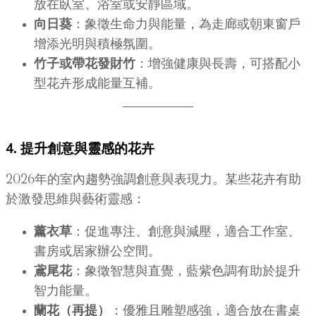
放在臥室、浴室或安靜區域。
向日葵
：象徵生命力與能量，為走廊或朝東窗戶
增添光明與積極氛圍。
竹子或帶花發財竹
：增強健康與長壽，可搭配小
型花卉形成能量互補。
4. 提升創意與靈感的花卉
2026年的室內趨勢強調創意與表現力。某些花卉有助
於激發思維與藝術靈感：
薰衣草
：促進專注、創意與減壓，適合工作室、
書房或居家辦公空間。
鳶尾花
：象徵智慧與直覺，藍紫色調有助於提升
智力能量。
蘭花（再提）
：優雅且雕塑感強，適合放在書桌