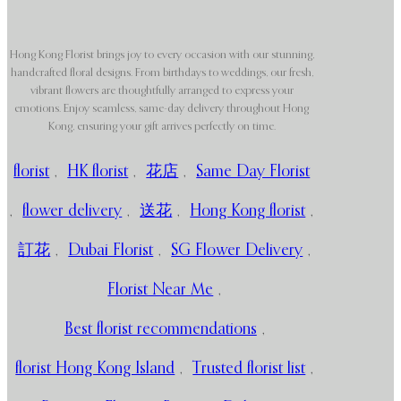
Hong Kong Florist brings joy to every occasion with our stunning,
handcrafted floral designs. From birthdays to weddings, our fresh,
vibrant flowers are thoughtfully arranged to express your
emotions. Enjoy seamless, same-day delivery throughout Hong
Kong, ensuring your gift arrives perfectly on time.
florist
,
HK florist
,
花店
,
Same Day Florist
,
flower delivery
,
送花
,
Hong Kong florist
,
訂花
,
Dubai Florist
,
SG Flower Delivery
,
Florist Near Me
,
Best florist recommendations
,
florist Hong Kong Island
,
Trusted florist list
,