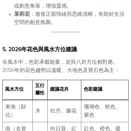
或創意角落，增強靈感。
茉莉花
：激發正面情緒與思維清晰，有助於生活
空間的創意氛圍。
5. 2026年花色與風水方位建議
在風水中，色彩承載能量，並與八卦方位相對應。
2026年的花色趨勢以溫暖、大地色及寶石色為主：
五行
風水方位
建議花卉
色彩建議
屬性
東南（財
珊瑚色、粉色、
木
牡丹、蘭花
位）
紫色
南（名譽
向日葵、紅
紅色、橙色、暖