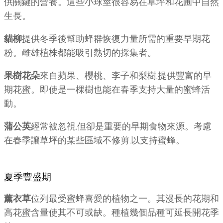
供關鍵的營養。這些小球莖很容易在草坪和花圃中自然
生長。
貓柳
提供冬季後幫助蜂群恢復力量所需的重要早期花
粉。雌雄植株都能吸引熱切的採集者。
果樹花朵
來自蘋果、櫻桃、李子和梨樹,提供豐富的早
期花蜜。即使是一棵樹也能在春季支持大量的蜜蜂活
動。
蒲公英
經常被忽視,但卻是重要的早期食物來源。考慮
在春季讓草坪的某些區域不修剪,以支持蜜蜂。
夏季豐盛期
薰衣草
位列最受蜜蜂喜愛的植物之一。其漫長的花期和
高花蜜含量使其不可或缺。種植幾個品種可延長開花季