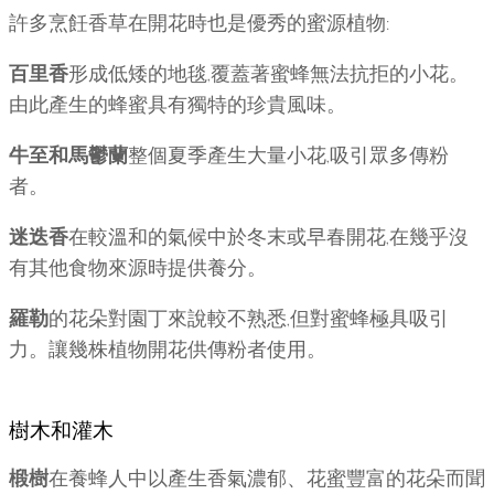
許多烹飪香草在開花時也是優秀的蜜源植物:
百里香
形成低矮的地毯,覆蓋著蜜蜂無法抗拒的小花。
由此產生的蜂蜜具有獨特的珍貴風味。
牛至和馬鬱蘭
整個夏季產生大量小花,吸引眾多傳粉
者。
迷迭香
在較溫和的氣候中於冬末或早春開花,在幾乎沒
有其他食物來源時提供養分。
羅勒
的花朵對園丁來說較不熟悉,但對蜜蜂極具吸引
力。讓幾株植物開花供傳粉者使用。
樹木和灌木
椴樹
在養蜂人中以產生香氣濃郁、花蜜豐富的花朵而聞