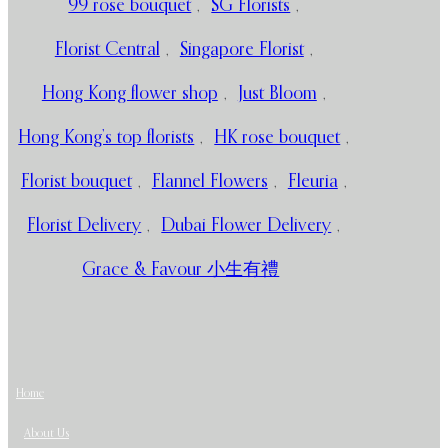
99 rose bouquet
,
SG Florists
,
Florist Central
,
Singapore Florist
,
Hong Kong flower shop
,
Just Bloom
,
Hong Kong’s top florists
,
HK rose bouquet
,
Florist bouquet
,
Flannel Flowers
,
Fleuria
,
Florist Delivery
,
Dubai Flower Delivery
,
Grace & Favour 小生有禮
Home
About Us