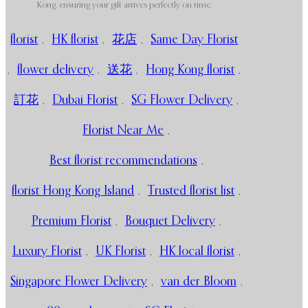
Kong, ensuring your gift arrives perfectly on time.
florist
,
HK florist
,
花店
,
Same Day Florist
,
flower delivery
,
送花
,
Hong Kong florist
,
訂花
,
Dubai Florist
,
SG Flower Delivery
,
Florist Near Me
,
Best florist recommendations
,
florist Hong Kong Island
,
Trusted florist list
,
Premium Florist
,
Bouquet Delivery
,
Luxury Florist
,
UK Florist
,
HK local florist
,
Singapore Flower Delivery
,
van der Bloom
,