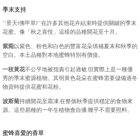
季末支持
**景天(佛甲草)**在許多其他花卉結束時提供關鍵的季末
花蜜。像「秋之喜悅」這樣的品種開花至十月。
紫菀
以紫色、粉色和白色的豐富花朵填補夏末和秋季的
空白。本土品種對本地蜜蜂特別有價值。
一枝黃花
不公平地被指責引起過敏,但實際上是一種優
秀的季末蜜源植物。其明黃色花朵在蜜蜂需要儲備過冬
物資時提供花蜜和花粉。
波斯菊
持續開花至霜凍,在整個秋季提供穩定的食物來
源。這些易種的一年生植物會自播,幾乎不需要照料。
蜜蜂喜愛的香草