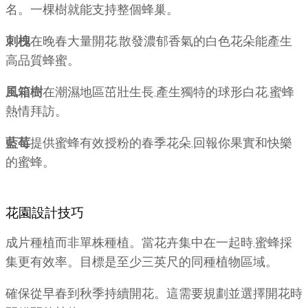
名。一棵樹就能支持整個蜂巢。
刺槐
在晚春大量開花,散發濃郁香氣的白色花朵能產生
高品質蜂蜜。
風箱樹
在潮濕地區茁壯生長,產生獨特的球形白花,蜜蜂
熱情拜訪。
藍莓
提供蜜蜂有效授粉的春季花朵,回報你果實和快樂
的蜜蜂。
花園設計技巧
成片種植而非單株種植。當花卉集中在一起時,蜜蜂採
集更有效率。目標是至少三英尺的同種植物區域。
確保從早春到秋季持續開花。這需要規劃並選擇開花時