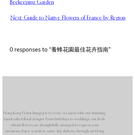
Beekeeping Garden
Next:
Guide to Native Flowers of France by Region
0 responses to “養蜂花園最佳花卉指南”
Hong Kong Florist brings joy to every occasion with our stunning,
handcrafted floral designs. From birthdays to weddings, our fresh,
vibrant flowers are thoughtfully arranged to express your
emotions. Enjoy seamless, same-day delivery throughout Hong