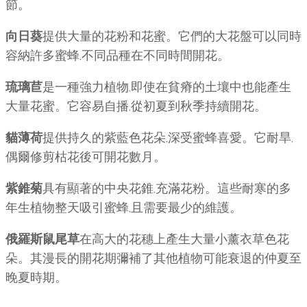
節。
向日葵
提供大量的花粉和花蜜。它們的大花盤可以同時
容納許多蜜蜂,不同品種在不同時間開花。
琉璃苣
是一種強力植物,即使在貧瘠的土壤中也能產生
大量花蜜。它容易自播,從初夏到秋季持續開花。
貓薄荷
提供持久的紫藍色花朵,深受蜜蜂喜愛。它耐旱,
偶爾修剪枯花後可開花數月。
紫錐菊
具有顯著的中央花錐,充滿花粉。這些耐寒的多
年生植物整天吸引蜜蜂,且需要最少的維護。
俄羅斯鼠尾草
在高大的花穗上產生大量小薰衣草色花
朵。其漫長的開花期彌補了其他植物可能衰退的仲夏至
晚夏時期。