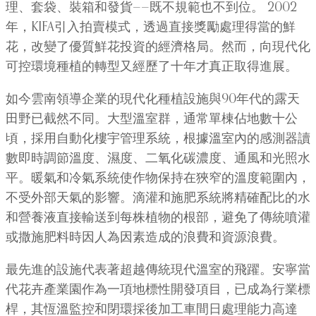
理、套袋、裝箱和發貨——既不規範也不到位。 2002
年，KIFA引入拍賣模式，透過直接獎勵處理得當的鮮
花，改變了優質鮮花投資的經濟格局。然而，向現代化
可控環境種植的轉型又經歷了十年才真正取得進展。
如今雲南領導企業的現代化種植設施與90年代的露天
田野已截然不同。大型溫室群，通常單棟佔地數十公
頃，採用自動化樓宇管理系統，根據溫室內的感測器讀
數即時調節溫度、濕度、二氧化碳濃度、通風和光照水
平。暖氣和冷氣系統使作物保持在狹窄的溫度範圍內，
不受外部天氣的影響。滴灌和施肥系統將精確配比的水
和營養液直接輸送到每株植物的根部，避免了傳統噴灌
或撒施肥料時因人為因素造成的浪費和資源浪費。
最先進的設施代表著超越傳統現代溫室的飛躍。安寧當
代花卉產業園作為一項地標性開發項目，已成為行業標
桿，其恆溫監控和閉環採後加工車間日處理能力高達