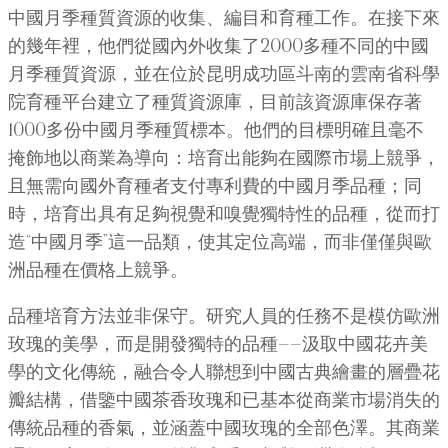
中國月季種質資源的收集、編目和育種工作。在接下來
的幾年裡，他們從國內外收集了2000多種不同的中國
月季種質資源，並在位於昆明成功區斗南的雲南省科學
院育種平台建立了種質資源庫，目前該資源庫保存著
1000多份中國月季種質標本。他們的目標明確且毫不
掩飾地以商業為導向：培育出能夠在國際市場上競爭，
且無需向國外育種者支付專利費的中國月季品種；同
時，培育出具有足夠視覺和嗅覺獨特性的品種，從而打
造“中國月季”這一品類，使其定位高端，而非僅僅與歐
洲品種在價格上競爭。
品種培育方法並非保守。研究人員的任務不是模仿歐洲
玫瑰的美學，而是開發獨特的品種——汲取中國花卉美
學的文化傳統，融合令人聯想到中國古典繪畫的層疊花
瓣結構，借鑒中國茶香玫瑰和已基本從商業市場消失的
傳統品種的香氣，並涵蓋中國玫瑰的全部色澤。其商業