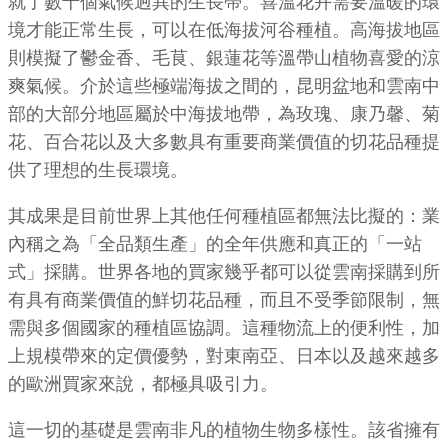
就了數十個氣候迥異的生長帶。喜溫花卉需要溫暖的環
境才能正常生長，可以在低海拔河谷種植。高海拔地區
則模擬了鬱金香、毛茛、銀蓮花等溫帶山植物喜愛的涼
爽氣候。介於這些極端海拔之間的，昆明盆地和雲南中
部的大部分地區屬於中海拔地帶，為玫瑰、康乃馨、菊
花、百合花以及大多數具有重要商業價值的切花品種提
供了理想的生長環境。
其成果是目前世界上其他任何種植區都無法比擬的：業
內稱之為「全品類生產」的全年供應和真正的「一站
式」採購。世界各地的買家幾乎都可以從雲南採購到所
有具有商業價值的鮮切花品種，而且不受季節限制，無
需與多個國家的種植區協調。這種物流上的便利性，加
上規模帶來的定價優勢，對東南亞、日本以及越來越多
的歐洲買家來說，都極具吸引力。
這一切的基礎是雲南非凡的植物生物多樣性。該省擁有