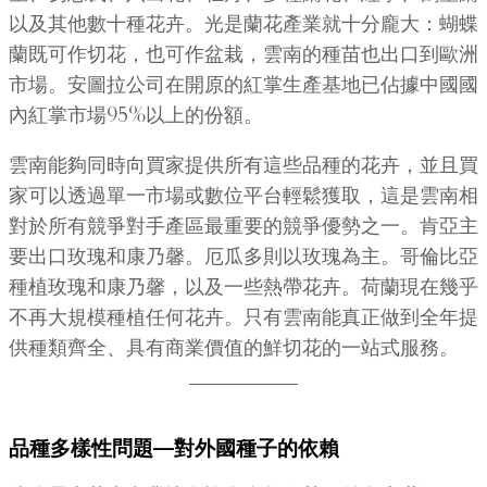
以及其他數十種花卉。光是蘭花產業就十分龐大：蝴蝶
蘭既可作切花，也可作盆栽，雲南的種苗也出口到歐洲
市場。安圖拉公司在開原的紅掌生產基地已佔據中國國
內紅掌市場95%以上的份額。
雲南能夠同時向買家提供所有這些品種的花卉，並且買
家可以透過單一市場或數位平台輕鬆獲取，這是雲南相
對於所有競爭對手產區最重要的競爭優勢之一。肯亞主
要出口玫瑰和康乃馨。厄瓜多則以玫瑰為主。哥倫比亞
種植玫瑰和康乃馨，以及一些熱帶花卉。荷蘭現在幾乎
不再大規模種植任何花卉。只有雲南能真正做到全年提
供種類齊全、具有商業價值的鮮切花的一站式服務。
品種多樣性問題—對外國種子的依賴