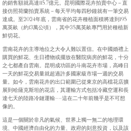
的銷售額就高達115.7億元。昆明國際花卉拍賣中心－直
接仿照荷蘭拍賣系統－每天平均每四秒鐘就有一筆交易
達成。至2024年底，雲南省的花卉種植面積將達到195
萬英畝（約13萬公頃），其中35萬英畝專門用於種植新
鮮切花。
雲南花卉的主導地位之大令人難以置信。在中國婚禮上
購買的鮮花、生日禮物或擺放在醫院病房的鮮花，十分
之七都產自雲南。昆明成功區的斗南花卉市場，高峰日
一天的鮮花交易量就超過許多國家級市場一週的交易
量。如今，雲南花卉的出口範圍已從東京的高檔花店擴
展到哈薩克斯坦的花店，其運輸方式包括冷藏空運和長
達七天的陸路冷鏈運輸——這在二十年前幾乎是不可想
像的。
這是一個關於非凡的氣候、世界上獨一無二的地理環
境、中國經濟自由化的力量、政府的刻意投資，以及該