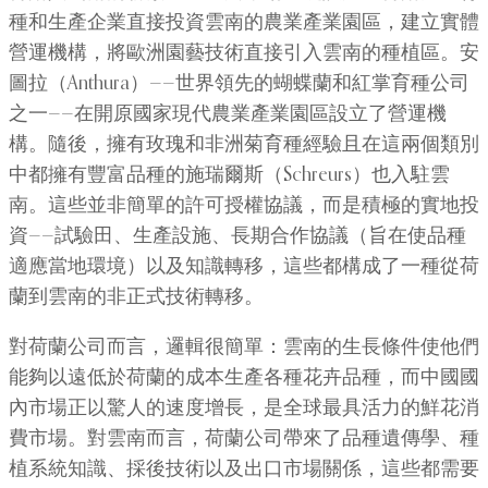
種和生產企業直接投資雲南的農業產業園區，建立實體
營運機構，將歐洲園藝技術直接引入雲南的種植區。安
圖拉（Anthura）——世界領先的蝴蝶蘭和紅掌育種公司
之一——在開原國家現代農業產業園區設立了營運機
構。隨後，擁有玫瑰和非洲菊育種經驗且在這兩個類別
中都擁有豐富品種的施瑞爾斯（Schreurs）也入駐雲
南。這些並非簡單的許可授權協議，而是積極的實地投
資——試驗田、生產設施、長期合作協議（旨在使品種
適應當地環境）以及知識轉移，這些都構成了一種從荷
蘭到雲南的非正式技術轉移。
對荷蘭公司而言，邏輯很簡單：雲南的生長條件使他們
能夠以遠低於荷蘭的成本生產各種花卉品種，而中國國
內市場正以驚人的速度增長，是全球最具活力的鮮花消
費市場。對雲南而言，荷蘭公司帶來了品種遺傳學、種
植系統知識、採後技術以及出口市場關係，這些都需要