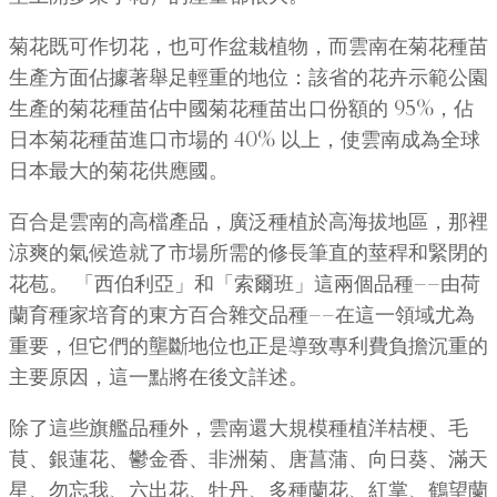
菊花既可作切花，也可作盆栽植物，而雲南在菊花種苗
生產方面佔據著舉足輕重的地位：該省的花卉示範公園
生產的菊花種苗佔中國菊花種苗出口份額的 95%，佔
日本菊花種苗進口市場的 40% 以上，使雲南成為全球
日本最大的菊花供應國。
百合是雲南的高檔產品，廣泛種植於高海拔地區，那裡
涼爽的氣候造就了市場所需的修長筆直的莖稈和緊閉的
花苞。 「西伯利亞」和「索爾班」這兩個品種——由荷
蘭育種家培育的東方百合雜交品種——在這一領域尤為
重要，但它們的壟斷地位也正是導致專利費負擔沉重的
主要原因，這一點將在後文詳述。
除了這些旗艦品種外，雲南還大規模種植洋桔梗、毛
茛、銀蓮花、鬱金香、非洲菊、唐菖蒲、向日葵、滿天
星、勿忘我、六出花、牡丹、多種蘭花、紅掌、鶴望蘭