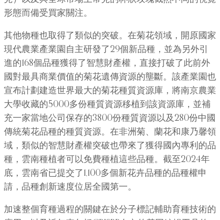
形態而備受買家關注。
其他物種也取得了類似的突破。在菊花領域，開原國家
現代農業產業園自主研發了29個新品種，並為另外引
進的168個品種獲得了智慧財產權，直接打破了此前外
國對最具商業價值的菊花遺傳資源的壟斷。該產業園也
宣布計劃建造世界最大的菊花種質資源庫，將南京農業
大學收藏的5000多份種質資源移植到該資源庫，並補
充一家當地公司保存的3800份種質資源以及280份中國
傳統菊花品種的種質資源。在非洲菊、蘭花和康乃馨領
域，類似的智慧財產權突破也帶來了獲得國內專利的品
種，雲南種植者可以免費種植這些品種。截至2024年
底，雲南省已提交了1,100多個新花卉品種的品種權申
請，品種創新速度位居全國第一。
加速整個育種過程的關鍵在於分子標記輔助育種技術的