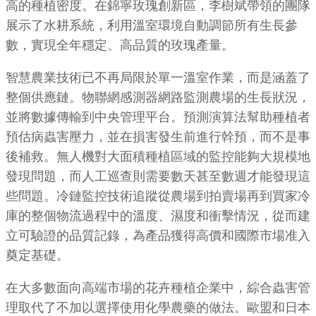
高的種植密度。在錦寧玫瑰創新區，李樹斌帶領的團隊
展示了水耕系統，利用溫室環境自動調節所有生長參
數，實現全年穩定、高品質的玫瑰產量。
智慧農業技術已不再局限於單一溫室作業，而是涵蓋了
整個供應鏈。物聯網感測器網路監測農場的生長狀況，
並將數據傳輸到中央管理平台。預測演算法幫助種植者
預估病蟲害壓力，並在損害發生前進行幹預，而不是事
後補救。無人機對大面積種植區域的監控能夠大規模地
發現問題，而人工巡查則需要數天甚至數週才能發現這
些問題。冷鏈監控技術追蹤從農場到拍賣場再到買家冷
庫的整個物流過程中的溫度、濕度和衝擊情況，從而建
立可驗證的品質記錄，為產品獲得高價和國際市場准入
奠定基礎。
在大多數面向高端市場的花卉種植企業中，綜合蟲害管
理取代了不加以選擇使用化學農藥的做法。歐盟和日本