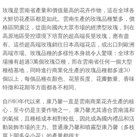
玫瑰是雲南省產量和價值最高的花卉作物，這在全球各
大鮮切花產區都是如此。雲南生產的玫瑰品種繁多，價
格區間廣泛，從面向國內大眾市場的經濟型玫瑰，到在
高原地區受控環境下培育的超高端長莖玫瑰，應有盡
有。這些超高端玫瑰銷往日本高端花店，或出口到歐洲
高端市場。玫瑰品種的多樣性本身就令人驚嘆：全球市
場擁有超過3萬個玫瑰亞種，而在雲南省任何一個大型
種植基地，同時進行商業化生產的玫瑰品種都多達30
個以上，每個品種在顏色、花莖長度、花瓣數量、香味
特徵和花期等方面都各不相同。
自1980年代以來，康乃馨一直是雲南商業花卉生產的核
心，至今仍是主要作物之一。康乃馨尤其適合雲南溫和
的氣候，且種植成本相對較低，因此成為國內禮品和活
動裝飾市場的主力。普通康乃馨和噴霧型康乃馨（多枝
莖上開多朵小花）的產量都很大。