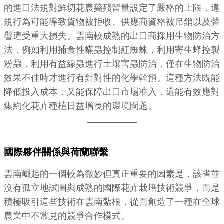
的進口法規對鮮切花農藥殘留量設定了嚴格的上限，違
規行為可能導致貨物被拒收、供應商資格被吊銷以及聲
譽遭受重大損失。雲南較成熟的出口商採用生物防治方
法，例如利用捕食性蟎蟲控制紅蜘蛛，利用寄生蜂控製
粉蝨，利用有益線蟲進行土壤害蟲防治，僅在生物防治
效果不佳時才進行有針對性的化學幹預。這種方法既能
降低投入成本，又能保障出口市場准入，還能有效應對
集約化花卉種植日益增長的環境問題。
國際夥伴關係與荷蘭聯繫
雲南崛起的一個較為微妙但真正重要的因素是，該省並
沒有孤立地試圖與成熟的國際花卉栽培技術競爭，而是
積極吸引這些技術在雲南紮根，從而創造了一種在全球
農業中不常見的競爭合作模式。