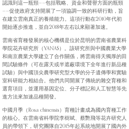
認識到這一瓶頸——包括戰略、資金和聲譽方面的瓶頸
——促使政府支持開展了一項協調一致的科研行動，旨
在建立雲南真正的養殖能力。這項行動在2010年代初
開始逐步推進，並自2018年左右以來顯著加速。
雲南省育種發展的核心機構是位於昆明的雲南省農業科
學院花卉研究所（YANAS）。該研究所與中國農業大學
和南京農業大學建立了合作關係，將雲南得天獨厚的田
間試驗條件（可在露天或半遮蔽環境下全年進行新品種
試驗）與中國頂尖農學研究型大學的分子遺傳學和實驗
室科研能力相結合。他們共同開展了傳統的雜交育種和
選育項目，並運用基因定位、分子標記和人工智慧等先
進方法來加速品種開發。
中國月季（Rosa chinensis）育種計畫成為國內育種工作
的核心。在雲南省科學院李樹斌、蔡艷飛等花卉研究人
員的帶領下，研究團隊自2015年起系統地開展了國內外