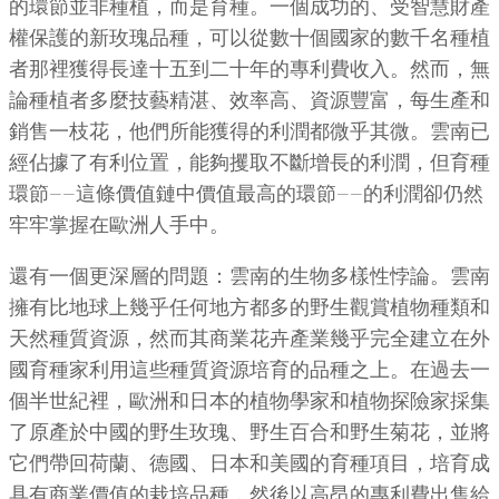
的環節並非種植，而是育種。一個成功的、受智慧財產
權保護的新玫瑰品種，可以從數十個國家的數千名種植
者那裡獲得長達十五到二十年的專利費收入。然而，無
論種植者多麼技藝精湛、效率高、資源豐富，每生產和
銷售一枝花，他們所能獲得的利潤都微乎其微。雲南已
經佔據了有利位置，能夠攫取不斷增長的利潤，但育種
環節——這條價值鏈中價值最高的環節——的利潤卻仍然
牢牢掌握在歐洲人手中。
還有一個更深層的問題：雲南的生物多樣性悖論。雲南
擁有比地球上幾乎任何地方都多的野生觀賞植物種類和
天然種質資源，然而其商業花卉產業幾乎完全建立在外
國育種家利用這些種質資源培育的品種之上。在過去一
個半世紀裡，歐洲和日本的植物學家和植物探險家採集
了原產於中國的野生玫瑰、野生百合和野生菊花，並將
它們帶回荷蘭、德國、日本和美國的育種項目，培育成
具有商業價值的栽培品種，然後以高昂的專利費出售給