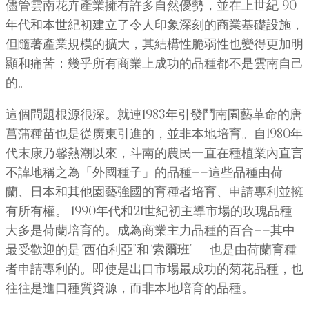
儘管雲南花卉產業擁有許多自然優勢，並在上世紀 90
年代和本世紀初建立了令人印象深刻的商業基礎設施，
但隨著產業規模的擴大，其結構性脆弱性也變得更加明
顯和痛苦：幾乎所有商業上成功的品種都不是雲南自己
的。
這個問題根源很深。就連1983年引發鬥南園藝革命的唐
菖蒲種苗也是從廣東引進的，並非本地培育。自1980年
代末康乃馨熱潮以來，斗南的農民一直在種植業內直言
不諱地稱之為「外國種子」的品種——這些品種由荷
蘭、日本和其他園藝強國的育種者培育、申請專利並擁
有所有權。 1990年代和21世紀初主導市場的玫瑰品種
大多是荷蘭培育的。成為商業主力品種的百合——其中
最受歡迎的是“西伯利亞”和“索爾班”——也是由荷蘭育種
者申請專利的。即使是出口市場最成功的菊花品種，也
往往是進口種質資源，而非本地培育的品種。