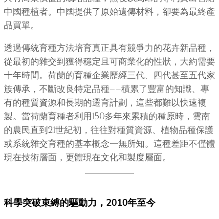
中國種植者。中國提供了原始遺傳材料，卻要為最終產
品買單。
透過傳統育種方法培育真正具有競爭力的花卉新品種，
從最初的雜交到獲得穩定且可商業化的性狀，大約需要
十年時間。荷蘭的育種企業歷經三代、四代甚至五代家
族傳承，不斷改良特定品種——積累了豐富的知識、專
有的種質資源和長期的選育計劃，這些都難以快速複
製。當荷蘭育種者利用150多年來累積的種原時，雲南
的農民直到21世紀初，往往對種質資源、植物品種保護
或系統雜交育種的基本概念一無所知。這種差距不僅體
現在技術層面，更體現在文化和製度層面。
科學突破束縛的驅動力，2010年至今