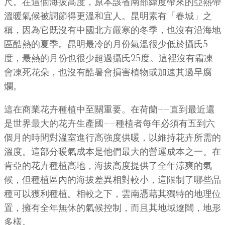
尺。在這個海拔高度，原本該省南部緯度帶來的亞熱帶
溫暖氣候被調節得更溫和宜人。昆明素有「春城」之
稱，因為它既沒有中國北方嚴寒的冬季，也沒有沿海地
區酷熱的夏季。昆明最冷的月份氣溫很少低於攝氏5
度，最熱的月份也很少超過攝氏25度。這裡沒有霜凍
會凍死花朵，也沒有酷暑會損害植物或加速其過早腐
爛。
這在商業花卉種植中至關重要。在荷蘭——直到最近還
是世界最大的花卉生產國——種植者每年必須有五到六
個月的時間對溫室進行高強度供暖，以維持花卉所需的
溫度。這部分暖氣成本是他們最大的營運成本之一。在
肯亞的花卉種植高地，海拔高度提供了全年涼爽的氣
候，但種植區內的海拔差異相對較小，這限制了哪些品
種可以獲利種植。相較之下，雲南憑藉其獨特的地理位
置，擁有全年無休的氣候控制，而且其地域遼闊，地形
多樣。