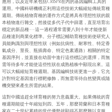
應用，以及近年來包括CRISPR在內的基因編輯工具的
運用。中國科研機構正利用這些技術大幅縮短傳統育種
週期。傳統植物育種的運作方式是將具有理想性狀的親
本植物進行雜交，然後從多代子代中篩選，直至培育出
穩定的新品種——這一過程通常需要八到十年才能使新
品種達到商業化標準。分子標記輔助育種技術使研究人
員能夠識別與理想性狀（例如抗病性、耐寒性、特定香
氣成分、莖長、瓶插壽命、特定色素通路）相關的特定
基因序列，並直接在幼苗中進行這些標記的選擇，而無
需等待多年才能使這些性狀在成熟植株中顯現出來。這
可以大幅縮短育種週期。基因編輯技術更進一步，它允
許對特定基因進行標靶修飾，而無需等待自然變異或隨
機突變來產生所需的結果。
這對中國追趕全球育種的努力意義重大。如果傳統的育
種週期能從十年縮短到四、五年，那麼荷蘭和日本育種
家在二十世紀累積的世代優勢就顯得不那麼難以克服。