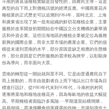
斗南的唐菖蒲種植實驗是自發性的，由農民主導－這是
典型的自下而上對價格訊號的經濟反應。中國商業花卉
種植業的正式歷史可以追溯到1984年，當時北京、上海
和廣東省出現了第一批有組織的鮮切花種植企業，主要
服務於改革開放初期開始在中國設立分支機構的豪華酒
店和外資企業。這些沿海地區的種植企業被定位為服務
新興的國際企業，而非大眾市場的農業企業。它們的規
模從未達到雲南的水平，部分原因是缺乏相應的生態條
件，部分原因是它們所服務的需求較為狹窄，以彰顯身
份為導向，而非面向大眾。
雲南的轉型從一開始就與眾不同。它是由普通農民自下
而上推動的，而非由規劃者自上而下地以出口市場為目
標進行設計。從1980年代末到90年代，斗南村的村民
逐漸將菜地和糧地改種花卉，因為每畝地的收益大幅提
高。早期種植者面臨許多風險——早期溫室結構簡陋，
容易倒塌；霜凍偶爾會損害裸露的作物；市場知識也十