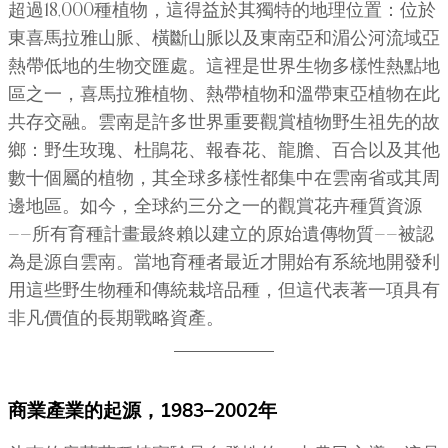
超過18,000種植物，這得益於其獨特的地理位置：位於
東喜馬拉雅山脈、橫斷山脈以及東南亞和湄公河流域亞
熱帶低地的生物交匯處。這裡是世界生物多樣性熱點地
區之一，喜馬拉雅植物、熱帶植物和溫帶東亞植物在此
共存交融。雲南是許多世界重要觀賞植物野生祖先的故
鄉：野生玫瑰、杜鵑花、報春花、龍膽、百合以及其他
數十個屬的植物，其全球多樣性都集中在雲南省或其周
邊地區。如今，全球約三分之一的觀賞花卉種質資源
——所有育種計畫最終賴以建立的原始遺傳物質——被認
為是源自雲南。當地育種者最近才開始有系統地開發利
用這些野生物種和傳統栽培品種，但這代表著一項具有
非凡價值的長期戰略資產。
商業產業的起源，1983–2002年