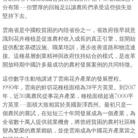
分有限——但豐厚的回報足以讓農民們承受這些損失並
堅持下去。
雲南省是中國較貧困的內陸省份之一，省政府很早就意
識到花卉種植是促進農村收入成長的真正引擎，並開始
提供配套基礎設施、職業培訓，逐步改善道路和物流連
接。這種基層創業精神與政府扶持結合的模式，是改革
開放時期中國許多最成功的農村發展案例的共同特徵。
這些數字生動地講述了雲南花卉產業的發展歷程。
1990年，雲南的鮮切花種植面積為38平方英里。到2017
年，近30萬農民從事花卉產業，種植面積超過7,000平
方英里——面積大致相當於美國新澤西州。最初只是一
個農民的嘗試，在短短三十年間發展成為一個產業，為
全省數十萬人提供就業機會，將曾經貧困的農村社區轉
變為繁榮的農業鄉鎮，並使雲南成為中國花卉產業當之