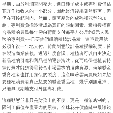
早期，由於利潤空間較大，進口種子成本或專利費僅佔
花卉作物收入的一小部分，因此經濟後果雖然顯著，但
仍在可控範圍內。然而，隨著產業的成熟和競爭的加
劇，專利費負擔逐漸成為真正的限制因素。種植授權百
合品種的農民每年需向荷蘭支付每平方公尺約3元人民
幣的專利費——只要他們繼續種植該品種，這筆費用就
必須年復一年地支付。荷蘭刻意設計品種授權制度，旨
在製造商業依賴。透過年度會議，種植者可以自主決定
新品種的引進和舊品種的逐步淘汰，從而確保種植者持
續付費才能獲得最符合市場需求的遺傳資源。荷蘭鬱金
香育種者也採用類似的製度，這意味著雲南農民如果想
要種植消費者真正想要的鬱金香品種，幾乎別無選擇，
只能無限期地支付外國專利費。
這種動態並非只是財務上的不便，更是一種策略制約，
限制了價值在產業內的累積。全球花卉價值鏈中最賺錢