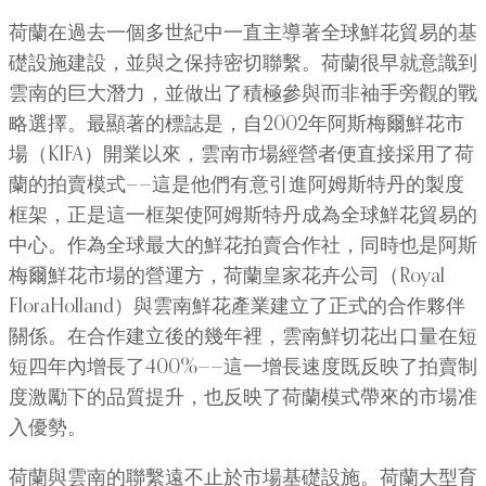
荷蘭在過去一個多世紀中一直主導著全球鮮花貿易的基
礎設施建設，並與之保持密切聯繫。荷蘭很早就意識到
雲南的巨大潛力，並做出了積極參與而非袖手旁觀的戰
略選擇。最顯著的標誌是，自2002年阿斯梅爾鮮花市
場（KIFA）開業以來，雲南市場經營者便直接採用了荷
蘭的拍賣模式——這是他們有意引進阿姆斯特丹的製度
框架，正是這一框架使阿姆斯特丹成為全球鮮花貿易的
中心。作為全球最大的鮮花拍賣合作社，同時也是阿斯
梅爾鮮花市場的營運方，荷蘭皇家花卉公司（Royal
FloraHolland）與雲南鮮花產業建立了正式的合作夥伴
關係。在合作建立後的幾年裡，雲南鮮切花出口量在短
短四年內增長了400%——這一增長速度既反映了拍賣制
度激勵下的品質提升，也反映了荷蘭模式帶來的市場准
入優勢。
荷蘭與雲南的聯繫遠不止於市場基礎設施​​。荷蘭大型育