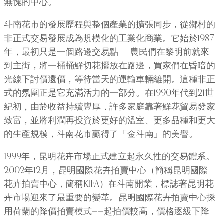
無愧的中心。
斗南花市的發展歷程與整個產業的擴張同步，從鄉村的
非正式交易發展成為規模化的工業化商業。它始於1987
年，最初只是一個路邊交易點——農民們在黎明前就來
到主街，將一桶桶鮮切花擺放在路邊，買家們在昏暗的
光線下討價還價，等待當天的運輸車輛離開。這種非正
式的氛圍正是它充滿活力的一部分。在1990年代到21世
紀初，由於收益持續豐厚，許多家庭靠著鮮花貿易發家
致富，並將利潤再投資於更好的溫室、更多品種和更大
的生產規模，斗南花市贏得了「金斗南」的美譽。
1999年，昆明花卉市場正式建立起永久性的交易體系。
2002年12月，昆明國際花卉拍賣中心（簡稱昆明國際
花卉拍賣中心，簡稱KIFA）在斗南開業，標誌著昆明花
卉市場迎來了最重要的變革。昆明國際花卉拍賣中心採
用荷蘭的降價拍賣模式——起拍價較高，價格逐級下降