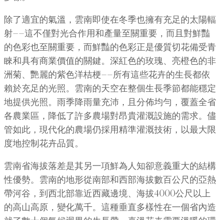
除了適宜的氣溫，雲南即使在冬季也擁有充足的太陽輻
射——這不僅對光合作用和產量至關重要，而且對鮮豔
的色彩也至關重要，而鮮豔的色彩正是優質切花備受青
睞和具有商業價值的關鍵。深紅色的玫瑰、亮橙色的非
洲菊、艷麗的紫色洋桔梗——所有這些花卉的生長都依
賴於充足的光照。雲南的天空在整個生長季節都能穩定
地提供光照。雨季降雨量充沛，且分佈均勻，覆蓋全省
各農業區，降低了許多農場對昂貴灌溉設施的需求。儘
管如此，現代化的農場仍採用精準灌溉技術，以最大限
度地控制花卉品質。
雲南省海拔落差是其另一項鮮為人知卻意義重大的結構
性優勢。雲南的地形從南部和西部海拔數百公尺的亞熱
帶河谷，到西北部靠近西藏邊境、海拔4000公尺以上
的高山高原，變化萬千。這種垂直多樣性在一個省內造