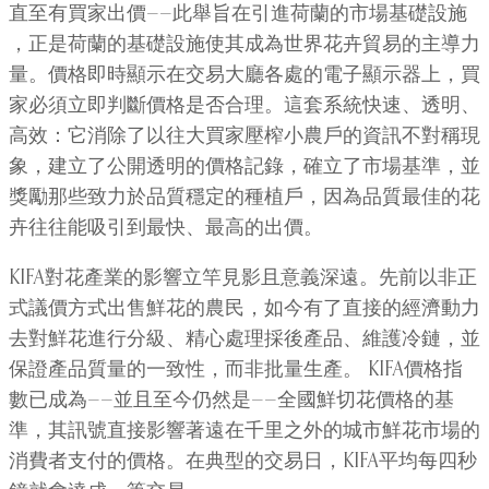
直至有買家出價——此舉旨在引進荷蘭的市場基礎設施​​
，正是荷蘭的基礎設施使其成為世界花卉貿易的主導力
量。價格即時顯示在交易大廳各處的電子顯示器上，買
家必須立即判斷價格是否合理。這套系統快速、透明、
高效：它消除了以往大買家壓榨小農戶的資訊不對稱現
象，建立了公開透明的價格記錄，確立了市場基準，並
獎勵那些致力於品質穩定的種植戶，因為品質最佳的花
卉往往能吸引到最快、最高的出價。
KIFA對花產業的影響立竿見影且意義深遠。先前以非正
式議價方式出售鮮花的農民，如今有了直接的經濟動力
去對鮮花進行分級、精心處理採後產品、維護冷鏈，並
保證產品質量的一致性，而非批量生產。 KIFA價格指
數已成為——並且至今仍然是——全國鮮切花價格的基
準，其訊號直接影響著遠在千里之外的城市鮮花市場的
消費者支付的價格。在典型的交易日，KIFA平均每四秒