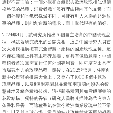
邏輯不言而喻：一個外觀和香氣都與歐洲玫瑰相似但價
格略低的品種，消費者幾乎沒有理由轉向其他品種；而
一個外觀和香氣都截然不同，且擁有引人入勝的起源故
事的品種，則能創造新的需求，而非取代現有的偏好。
2024年4月，該研究所推出76個自主培育的中國玫瑰品
種，標誌著研究成果的公開亮相。這是中國研究人員首
次大規模推廣擁有完全智慧財產權的國產玫瑰品種。這
不僅在商業上具有里程碑意義，更具有像徵意義：中國
種植者首次無需支付任何外國專利費，即可培育出具有
市場競爭力的玫瑰品種。隨後，在2025年5月，斗南創
新中心舉辦的推廣大會上，又發布了1000多個中國玫
瑰新品種，以及8個耐寒園林品種和兩項國內領先的智
慧栽培及綠色種植技術。這些新品種因其如雲般層疊的
花瓣結構、獨特的香氣（研究人員將其描述為帶有東方
茶香和果香，而這種香氣在當今歐洲商業玫瑰中並不常
見）以及與全球市場上常見的杯狀玫瑰截然不同的視覺