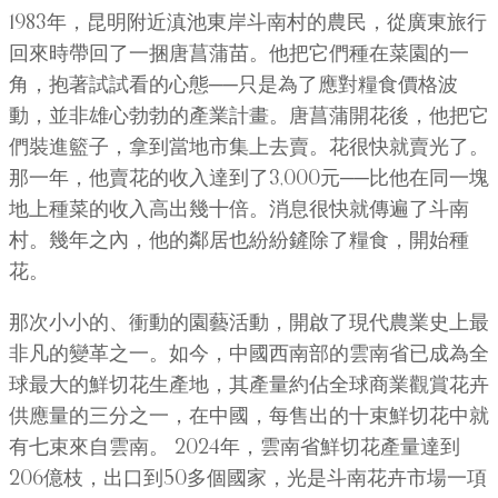
1983年，昆明附近滇池東岸斗南村的農民，從廣東旅行
回來時帶回了一捆唐菖蒲苗。他把它們種在菜園的一
角，抱著試試看的心態──只是為了應對糧食價格波
動，並非雄心勃勃的產業計畫。唐菖蒲開花後，他把它
們裝進籃子，拿到當地市集上去賣。花很快就賣光了。
那一年，他賣花的收入達到了3,000元──比他在同一塊
地上種菜的收入高出幾十倍。消息很快就傳遍了斗南
村。幾年之內，他的鄰居也紛紛鏟除了糧食，開始種
花。
那次小小的、衝動的園藝活動，開啟了現代農業史上最
非凡的變革之一。如今，中國西南部的雲南省已成為全
球最大的鮮切花生產地，其產量約佔全球商業觀賞花卉
供應量的三分之一，在中國，每售出的十束鮮切花中就
有七束來自雲南。 2024年，雲南​​省鮮切花產量達到
206億枝，出口到50多個國家，光是斗南花卉市場一項