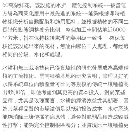
60萬朵鮮花。該設施的水肥一體化控制系統——被營運
方譽為商業化應用中最先進的系統——能夠根據即時植
物組織分析自動配製和施用肥料，並根據植物的不同生
長階段動態調整養分比例。整個加工車間佔地近6000
平方米，旨在保持採後處理的藥用級一致性——確保每
枝從該設施出來的花材，無論由哪位工人處理，都經過
相同的分級、水化和處理。
水耕和無土栽培技術已從實驗性的研究發展成為高端種
植的主流技術。雲南種植基地的研究表明，管理良好的
水耕系統單位面積產量可比同等規模的傳統土壤種植高
出8到10倍，即使考慮到其更高的資本投入。對於某些
品種，尤其是玫瑰而言，水耕的經濟效益尤其顯著，因
為其莖稈品質的市場溢價足以抵銷投資成本。水耕系統
能夠消除土壤傳播的病原體，避免對脆弱品種造成毀滅
性打擊；能夠完全控制根區養分；並實現比土壤種植更