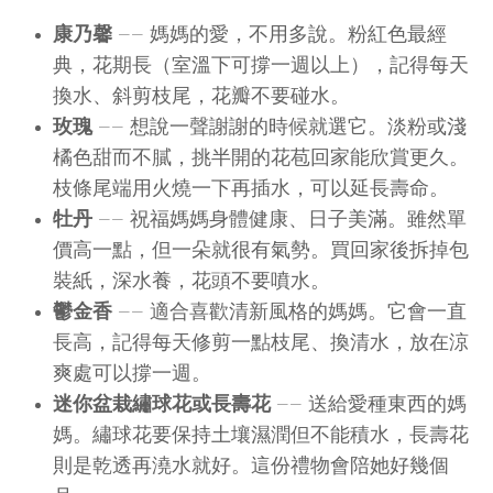
康乃馨
—— 媽媽的愛，不用多說。粉紅色最經
典，花期長（室溫下可撐一週以上），記得每天
換水、斜剪枝尾，花瓣不要碰水。
玫瑰
—— 想說一聲謝謝的時候就選它。淡粉或淺
橘色甜而不膩，挑半開的花苞回家能欣賞更久。
枝條尾端用火燒一下再插水，可以延長壽命。
牡丹
—— 祝福媽媽身體健康、日子美滿。雖然單
價高一點，但一朵就很有氣勢。買回家後拆掉包
裝紙，深水養，花頭不要噴水。
鬱金香
—— 適合喜歡清新風格的媽媽。它會一直
長高，記得每天修剪一點枝尾、換清水，放在涼
爽處可以撐一週。
迷你盆栽繡球花或長壽花
—— 送給愛種東西的媽
媽。繡球花要保持土壤濕潤但不能積水，長壽花
則是乾透再澆水就好。這份禮物會陪她好幾個