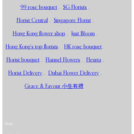
99 rose bouquet
,
SG Florists
,
Florist Central
,
Singapore Florist
,
Hong Kong flower shop
,
Just Bloom
,
Hong Kong’s top florists
,
HK rose bouquet
,
Florist bouquet
,
Flannel Flowers
,
Fleuria
,
Florist Delivery
,
Dubai Flower Delivery
,
Grace & Favour 小生有禮
Home