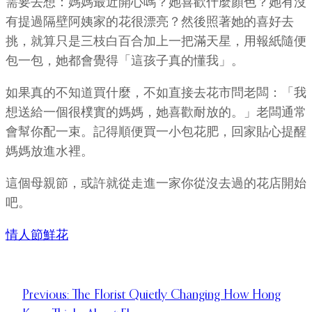
需要去想：媽媽最近開心嗎？她喜歡什麼顏色？她有沒
有提過隔壁阿姨家的花很漂亮？然後照著她的喜好去
挑，就算只是三枝白百合加上一把滿天星，用報紙隨便
包一包，她都會覺得「這孩子真的懂我」。
如果真的不知道買什麼，不如直接去花市問老闆：「我
想送給一個很樸實的媽媽，她喜歡耐放的。」老闆通常
會幫你配一束。記得順便買一小包花肥，回家貼心提醒
媽媽放進水裡。
這個母親節，或許就從走進一家你從沒去過的花店開始
吧。
情人節鮮花
Previous:
The Florist Quietly Changing How Hong