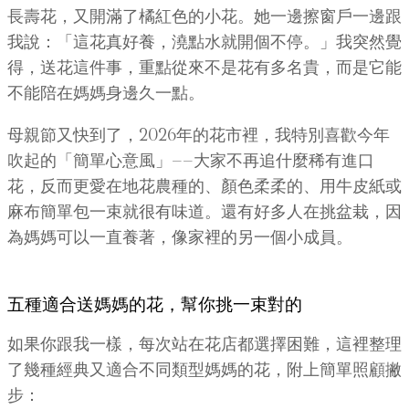
長壽花，又開滿了橘紅色的小花。她一邊擦窗戶一邊跟
我說：「這花真好養，澆點水就開個不停。」我突然覺
得，送花這件事，重點從來不是花有多名貴，而是它能
不能陪在媽媽身邊久一點。
母親節又快到了，2026年的花市裡，我特別喜歡今年
吹起的「簡單心意風」——大家不再追什麼稀有進口
花，反而更愛在地花農種的、顏色柔柔的、用牛皮紙或
麻布簡單包一束就很有味道。還有好多人在挑盆栽，因
為媽媽可以一直養著，像家裡的另一個小成員。
五種適合送媽媽的花，幫你挑一束對的
如果你跟我一樣，每次站在花店都選擇困難，這裡整理
了幾種經典又適合不同類型媽媽的花，附上簡單照顧撇
步：