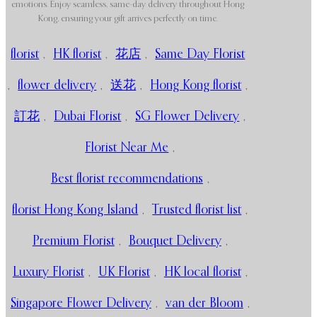
emotions. Enjoy seamless, same-day delivery throughout Hong
Kong, ensuring your gift arrives perfectly on time.
florist
,
HK florist
,
花店
,
Same Day Florist
,
flower delivery
,
送花
,
Hong Kong florist
,
訂花
,
Dubai Florist
,
SG Flower Delivery
,
Florist Near Me
,
Best florist recommendations
,
florist Hong Kong Island
,
Trusted florist list
,
Premium Florist
,
Bouquet Delivery
,
Luxury Florist
,
UK Florist
,
HK local florist
,
Singapore Flower Delivery
,
van der Bloom
,