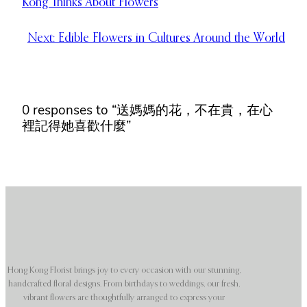
Kong Thinks About Flowers
Next:
Edible Flowers in Cultures Around the World
0 responses to “送媽媽的花，不在貴，在心
裡記得她喜歡什麼”
Hong Kong Florist brings joy to every occasion with our stunning,
handcrafted floral designs. From birthdays to weddings, our fresh,
vibrant flowers are thoughtfully arranged to express your