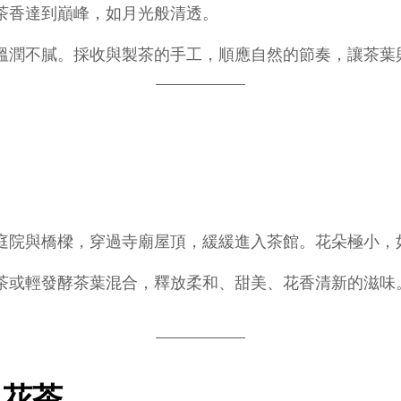
茶香達到巔峰，如月光般清透。
溫潤不膩。採收與製茶的手工，順應自然的節奏，讓茶葉
庭院與橋樑，穿過寺廟屋頂，緩緩進入茶館。花朵極小，
茶或輕發酵茶葉混合，釋放柔和、甜美、花香清新的滋味
山花茶