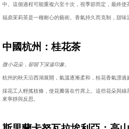
中。這個過程可能重複六至十次，視季節而定，最終使
福鼎茉莉茶是一種耐心的藝術。香氣持久而克制，甜味
中國杭州：桂花茶
微小花朵，卻留下深遠印象。
杭州的秋天沿西湖展開，氣溫逐漸柔和，桂花香氣漂過
採花工人輕搖枝條，使花瓣落在竹席上。這些花朵與綠
來寧靜與反思。
斯里蘭卡努瓦拉埃利亞：高