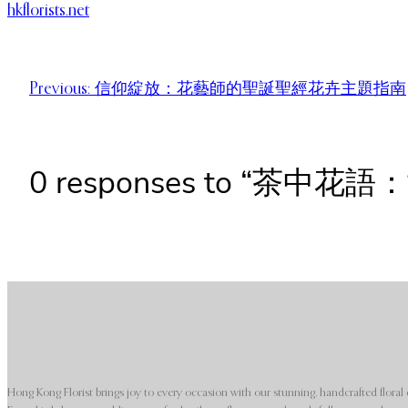
hkflorists.net
Previous:
信仰綻放：花藝師的聖誕聖經花卉主題指南
0 responses to “茶
Hong Kong Florist brings joy to every occasion with our stunning, handcrafted floral 