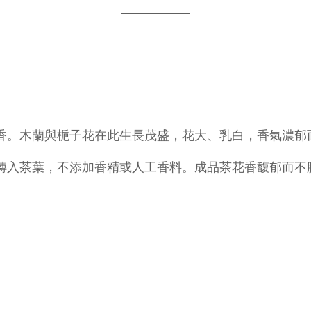
香。木蘭與梔子花在此生長茂盛，花大、乳白，香氣濃郁
轉入茶葉，不添加香精或人工香料。成品茶花香馥郁而不