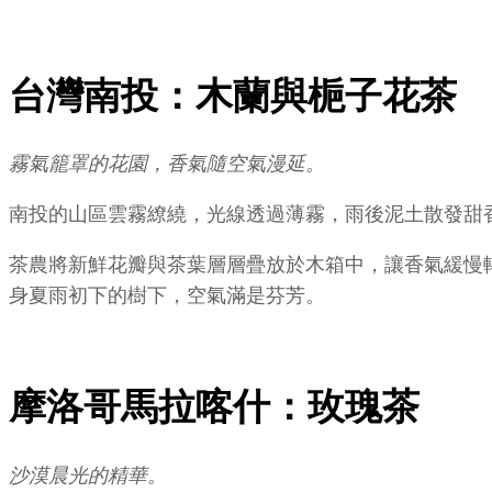
台灣南投：木蘭與梔子花茶
霧氣籠罩的花園，香氣隨空氣漫延。
南投的山區雲霧繚繞，光線透過薄霧，雨後泥土散發甜
茶農將新鮮花瓣與茶葉層層疊放於木箱中，讓香氣緩慢
身夏雨初下的樹下，空氣滿是芬芳。
摩洛哥馬拉喀什：玫瑰茶
沙漠晨光的精華。