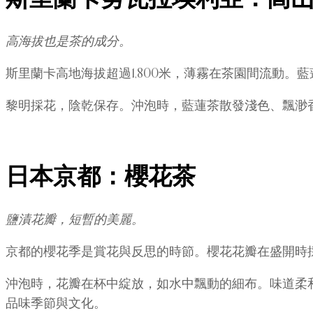
高海拔也是茶的成分。
斯里蘭卡高地海拔超過1,800米，薄霧在茶園間流動
黎明採花，陰乾保存。沖泡時，藍蓮茶散發淺色、飄渺
日本京都：櫻花茶
鹽漬花瓣，短暫的美麗。
京都的櫻花季是賞花與反思的時節。櫻花花瓣在盛開時
沖泡時，花瓣在杯中綻放，如水中飄動的細布。味道柔
品味季節與文化。