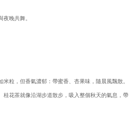
與夜晚共舞。
如米粒，但香氣濃郁：帶蜜香、杏果味，隨晨風飄散。
。桂花茶就像沿湖步道散步，吸入整個秋天的氣息，帶