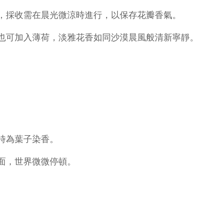
，採收需在晨光微涼時進行，以保存花瓣香氣。
也可加入薄荷，淡雅花香如同沙漠晨風般清新寧靜。
時為葉子染香。
面，世界微微停頓。