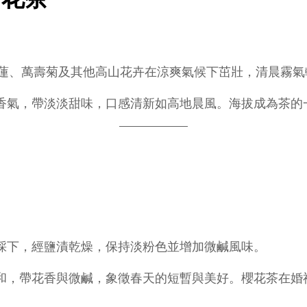
。藍蓮、萬壽菊及其他高山花卉在涼爽氣候下茁壯，清晨霧
香氣，帶淡淡甜味，口感清新如高地晨風。海拔成為茶的
採下，經鹽漬乾燥，保持淡粉色並增加微鹹風味。
和，帶花香與微鹹，象徵春天的短暫與美好。櫻花茶在婚