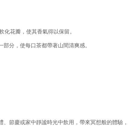
氣軟化花瓣，使其香氣得以保留。
一部分，使每口茶都帶著山間清爽感。
禮、節慶或家中靜謐時光中飲用，帶來冥想般的體驗，