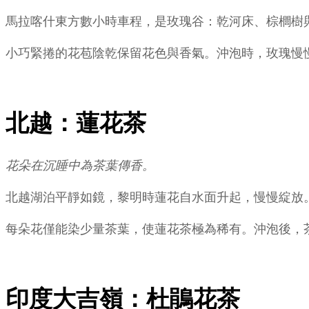
馬拉喀什東方數小時車程，是玫瑰谷：乾河床、棕櫚樹
小巧緊捲的花苞陰乾保留花色與香氣。沖泡時，玫瑰慢
北越：蓮花茶
花朵在沉睡中為茶葉傳香。
北越湖泊平靜如鏡，黎明時蓮花自水面升起，慢慢綻放
每朵花僅能染少量茶葉，使蓮花茶極為稀有。沖泡後，
印度大吉嶺：杜鵑花茶