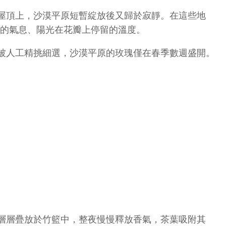
屋頂上，沙漠平原短暫綻放後又歸於寂靜。在這些地
風的氣息、陽光在花瓣上停留的溫度。
被人工精挑細選，沙漠平原的玫瑰僅在春季數週盛開。
層層疊放於竹籃中，整夜慢慢釋放香氣，茶葉吸附其