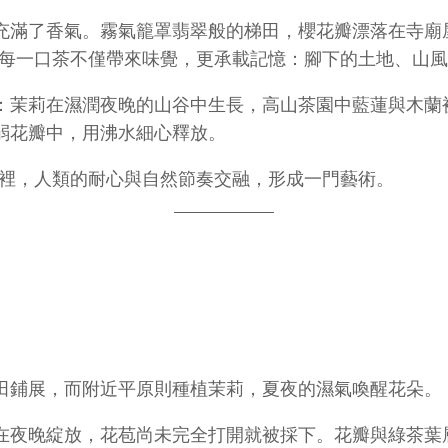
充滿了香氣。霧氣籠罩翡翠般的梯田，櫻花瓣漂落在寺廟
。每一口茶不僅帶來味覺，更承載記憶：腳下的土地、山
：茉莉在濕潤夜晚的山谷中生長，高山茶園中藍蓮與木蘭
弱花瓣中，用沸水細心釋放。
這裡，人類的耐心與自然節奏交融，形成一門藝術。
田鋪展，而附近平原則種植茉莉，夏夜的濕氣喚醒花朵。
在夜晚綻放，花苞尚未完全打開就被採下。花瓣與綠茶葉