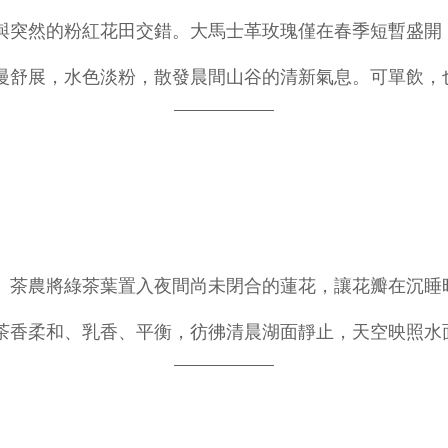
與突然的粉紅花田交錯。大馬士革玫瑰僅在春季短暫盛開
慢舒展，水色淡粉，散發晨間山谷的清新氣息。可單飲，
。茶農將綠茶葉置入夜間尚未閉合的蓮花，讓花瓣在沉睡
茶香柔和、乳香、平衡，彷彿清晨湖面靜止，天空映照水