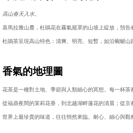
高山春天入水。
喜馬拉雅山麓，杜鵑花在霧氣籠罩的山坡上綻放，預告
杜鵑茶呈現高山特色：清爽、明亮、短暫，如沿蜿蜒山
香氣的地理圖
花茶是一種對土地、季節與人類細心的冥想。每一杯茶
從福鼎夜間的茉莉花香，到北越湖畔蓮花的清晨；從京
世界上最珍貴的味道，往往悄然來臨。耐心、細心與觀