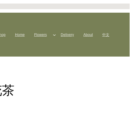
hop
Home
Flowers
Delivery
About
中文
花茶