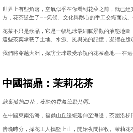
世界上有些角落，空氣似乎在你看到花朵之前，就已經
方，花茶誕生了——氣候、文化與耐心的手工交織而成
花茶不只是飲品，它是一幅地球最細膩景觀的液態地圖
這些茶葉承載了土地、水源、風與光的記憶，凝縮在脆
我們將穿越大洲，探訪全球最受珍視的花茶產地——在
中國福鼎：茉莉花茶
綠葉擁抱白花，夜晚的香氣流動其間。
在中國東南沿海，福鼎山丘緩緩延伸至海邊，茶園沿梯
傍晚時分，採花工人攜籃上山，開始夜間採收。茉莉花