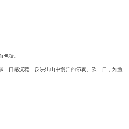
而包覆。
膩，口感沉穩，反映出山中慢活的節奏。飲一口，如置