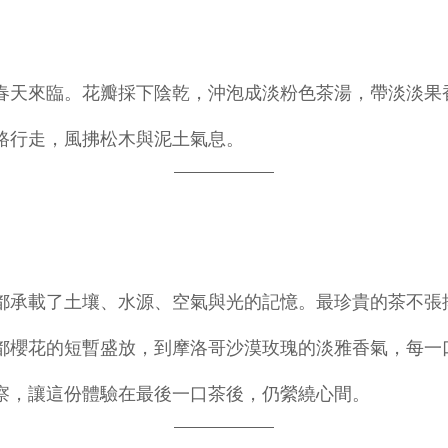
春天來臨。花瓣採下陰乾，沖泡成淡粉色茶湯，帶淡淡果
路行走，風拂松木與泥土氣息。
都承載了土壤、水源、空氣與光的記憶。最珍貴的茶不張
都櫻花的短暫盛放，到摩洛哥沙漠玫瑰的淡雅香氣，每一
察，讓這份體驗在最後一口茶後，仍縈繞心間。