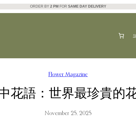
ORDER BY
2 PM
FOR
SAME DAY DELIVERY
S
Flower Magazine
中花語：世界最珍貴的
November 25, 2025