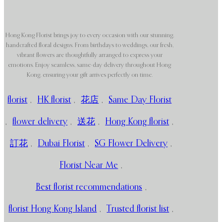
Hong Kong Florist brings joy to every occasion with our stunning,
handcrafted floral designs. From birthdays to weddings, our fresh,
vibrant flowers are thoughtfully arranged to express your
emotions. Enjoy seamless, same-day delivery throughout Hong
Kong, ensuring your gift arrives perfectly on time.
florist
,
HK florist
,
花店
,
Same Day Florist
,
flower delivery
,
送花
,
Hong Kong florist
,
訂花
,
Dubai Florist
,
SG Flower Delivery
,
Florist Near Me
,
Best florist recommendations
,
florist Hong Kong Island
,
Trusted florist list
,