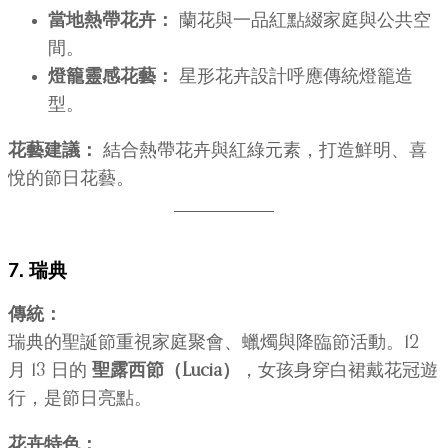
當地熱帶花卉：
蘭花與一品紅點綴家庭與公共空
間。
燈籠靈感花藝：
星形花卉設計呼應傳統燈籠造
型。
花藝建議：
結合熱帶花卉與紅綠元素，打造鮮明、喜
悅的節日花藝。
7. 瑞典
傳統：
瑞典的聖誕節重視家庭聚會、蠟燭與降臨節活動。12
月 13 日的
聖露西節（Lucia）
，女孩身穿白裙戴花冠遊
行，是節日亮點。
花卉特色：