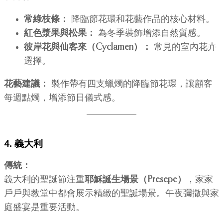
常綠枝條：
降臨節花環和花藝作品的核心材料。
紅色漿果與松果：
為冬季裝飾增添自然質感。
彼岸花與仙客來（Cyclamen）：
常見的室內花卉
選擇。
花藝建議：
製作帶有四支蠟燭的降臨節花環，讓顧客
每週點燭，增添節日儀式感。
4. 義大利
傳統：
義大利的聖誕節注重
耶穌誕生場景（Presepe）
，家家
戶戶與教堂中都會展示精緻的聖誕場景。午夜彌撒與家
庭盛宴是重要活動。