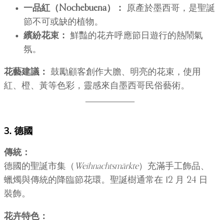
一品紅（Nochebuena）：
原產於墨西哥，是聖誕
節不可或缺的植物。
繽紛花束：
鮮豔的花卉呼應節日遊行的熱鬧氣
氛。
花藝建議：
鼓勵顧客創作大膽、明亮的花束，使用
紅、橙、黃等色彩，靈感來自墨西哥民俗藝術。
3. 德國
傳統：
德國的聖誕市集（
Weihnachtsmärkte
）充滿手工飾品、
蠟燭與傳統的降臨節花環。聖誕樹通常在 12 月 24 日
裝飾。
花卉特色：