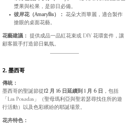
漿果與松果，是節日必備。
彼岸花（Amaryllis）：
花朵大而華麗，適合製作
搶眼的桌面花藝。
花藝建議：
提供成品一品紅花束或 DIY 花環套件，讓
顧客親手打造節日氣氛。
2. 墨西哥
傳統：
墨西哥的聖誕節從
12 月 16 日延續到 1 月 6 日
，包括
「Las Posadas」（聖母瑪利亞與聖若瑟尋找住所的遊
行活動）以及色彩繽紛的耶誕場景。
花卉特色：