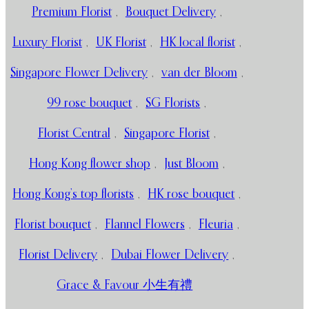
Premium Florist
,
Bouquet Delivery
,
Luxury Florist
,
UK Florist
,
HK local florist
,
Singapore Flower Delivery
,
van der Bloom
,
99 rose bouquet
,
SG Florists
,
Florist Central
,
Singapore Florist
,
Hong Kong flower shop
,
Just Bloom
,
Hong Kong’s top florists
,
HK rose bouquet
,
Florist bouquet
,
Flannel Flowers
,
Fleuria
,
Florist Delivery
,
Dubai Flower Delivery
,
Grace & Favour 小生有禮