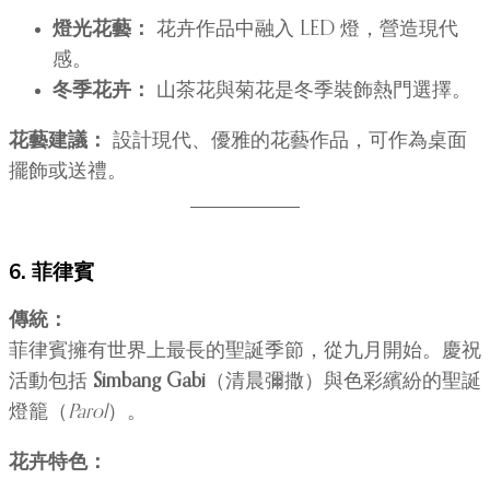
燈光花藝：
花卉作品中融入 LED 燈，營造現代
感。
冬季花卉：
山茶花與菊花是冬季裝飾熱門選擇。
花藝建議：
設計現代、優雅的花藝作品，可作為桌面
擺飾或送禮。
6. 菲律賓
傳統：
菲律賓擁有世界上最長的聖誕季節，從九月開始。慶祝
活動包括
Simbang Gabi
（清晨彌撒）與色彩繽紛的聖誕
燈籠（
Parol
）。
花卉特色：