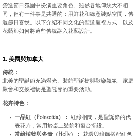
營造節日氛圍中扮演重要角色。雖然各地傳統大不相
同，但有一件事是共通的：用鮮花和綠意裝點空間，傳
遞節日喜悅。以下介紹不同文化的聖誕慶祝方式，以及
花藝師如何將這些傳統融入花藝設計。
1. 美國與加拿大
傳統：
北美的聖誕節充滿燈光、裝飾聖誕樹與歡樂氣氛。家庭
聚會和交換禮物是聖誕節的重要活動。
花卉特色：
一品紅（Poinsettia）：
紅綠相間，是聖誕節的代
表花卉，常用於桌上裝飾和窗台擺設。
常綠植物與冬青（Holly）：
花環與綠飾搭配紅色