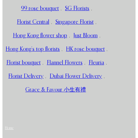
99 rose bouquet
,
SG Florists
,
Florist Central
,
Singapore Florist
,
Hong Kong flower shop
,
Just Bloom
,
Hong Kong’s top florists
,
HK rose bouquet
,
Florist bouquet
,
Flannel Flowers
,
Fleuria
,
Florist Delivery
,
Dubai Flower Delivery
,
Grace & Favour 小生有禮
Home