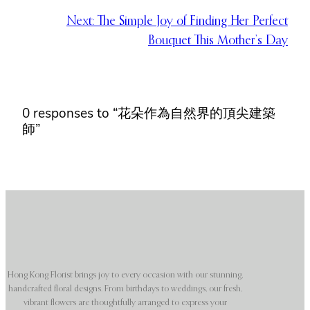
Next:
The Simple Joy of Finding Her Perfect
Bouquet This Mother’s Day
0 responses to “花朵作為自然界的頂尖建築
師”
Hong Kong Florist brings joy to every occasion with our stunning,
handcrafted floral designs. From birthdays to weddings, our fresh,
vibrant flowers are thoughtfully arranged to express your