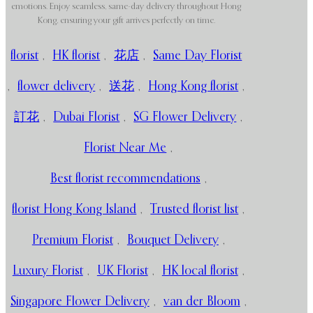
emotions. Enjoy seamless, same-day delivery throughout Hong
Kong, ensuring your gift arrives perfectly on time.
florist
,
HK florist
,
花店
,
Same Day Florist
,
flower delivery
,
送花
,
Hong Kong florist
,
訂花
,
Dubai Florist
,
SG Flower Delivery
,
Florist Near Me
,
Best florist recommendations
,
florist Hong Kong Island
,
Trusted florist list
,
Premium Florist
,
Bouquet Delivery
,
Luxury Florist
,
UK Florist
,
HK local florist
,
Singapore Flower Delivery
,
van der Bloom
,