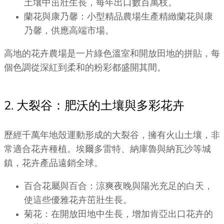
土壤中茁壯生長，每年出口數百萬枝。
蘭花與康乃馨：小型精品農場生產精緻蘭花與康
乃馨，供應高端市場。
高地的花卉農場是一片綠色溫室和開放田地的拼貼，每
個色調從深紅到柔和的粉彩都盛開其間。
2. 大裂谷：肥沃的土壤與多彩花卉
歷經千萬年地殼運動形成的大裂谷，擁有火山土壤，非
常適合花卉種植。埃爾多雷特、納庫魯與納瓦沙等城
鎮，花卉產品遠銷全球。
百合花屬與百合：涼爽夜晚與陽光充足的白天，
使這些優雅花卉茁壯生長。
菊花：在開放田地中生長，增加肯亞出口花卉的