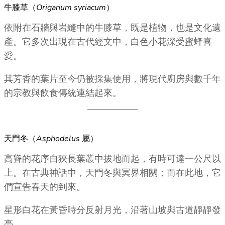
牛膝草（
Origanum syriacum
）
依附在石牆與岩縫中的牛膝草，既是植物，也是文化遺
產。它多次出現在古代經文中，白色小花深受蜜蜂喜
愛。
其芳香的葉片至今仍被採集使用，將現代廚房與數千年
的宗教與飲食傳統連結起來。
天門冬（
Asphodelus
屬）
高聳的花序自狹長葉叢中拔地而起，有時可達一公尺以
上。在古典神話中，天門冬與冥界相關；而在此地，它
們宣告春天的到來。
星形白花在黃昏時分反射月光，沿著山坡與古道靜靜發
亮。