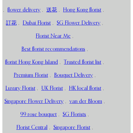
,
flower delivery
,
送花
,
Hong Kong florist
,
訂花
,
Dubai Florist
,
SG Flower Delivery
,
Florist Near Me
,
Best florist recommendations
,
florist Hong Kong Island
,
Trusted florist list
,
Premium Florist
,
Bouquet Delivery
,
Luxury Florist
,
UK Florist
,
HK local florist
,
Singapore Flower Delivery
,
van der Bloom
,
99 rose bouquet
,
SG Florists
,
Florist Central
,
Singapore Florist
,