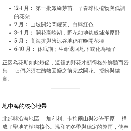
12–1 月：
第一批嫩綠芽苗、早春球根植物與低調
的花朵
2 月：
山坡開始閃耀黃、白與紅色
3–4 月：
開花高峰期，野花如地毯般鋪滿原野
5 月：
高海拔與陰涼谷地仍有晚開花種
6–10 月：
休眠期；生命退回地下或化為種子
正因為花期如此短促，這裡的野花才顯得格外鮮豔而密
集——它們必須在酷熱回歸之前完成開花、授粉與結
實。
地中海的核心地帶
北部與沿海地區——加利利、卡梅爾山與沙崙平原——構
成了聖地的植物核心。溫和的冬季與穩定的降雨，使春