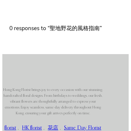
0 responses to “聖地野花的風格指南”
Hong Kong Florist brings joy to every occasion with our stunning,
handcrafted floral designs. From birthdays to weddings, our fresh,
vibrant flowers are thoughtfully arranged to express your
emotions. Enjoy seamless, same-day delivery throughout Hong
Kong, ensuring your gift arrives perfectly on time.
florist
,
HK florist
,
花店
,
Same Day Florist