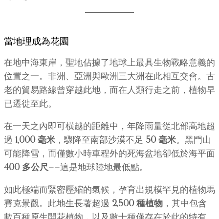
當地理成為花園
在地中海東岸，聖地佔據了地球上最具生物戰略意義的
位置之一。非洲、亞洲與歐洲三大洲在此相互交會。古
老的貿易路線曾穿越此地，而在人類行走之前，植物早
已遷徙至此。
在一天之內即可橫越的距離中，年降雨量從北部高地超
過
1,000 毫米
，驟降至南部沙漠不足
50 毫米
。黑門山
可能降雪，而僅數小時車程外的死海盆地卻低於海平面
400 多公尺
——這是地球陸地最低點。
如此極端而緊密壓縮的氣候，孕育出規模罕見的植物馬
賽克景觀。此地生長著超過
2,500 種植物
，其中包含
數百種原生開花植物，以及數十種僅存在於此的特有