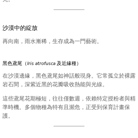
沙漠中的綻放
再向南，雨水漸稀，生存成為一門藝術。
黑色鳶尾（
Iris atrofusca
及近緣種）
在沙漠邊緣，黑色鳶尾如神話般現身。它常孤立於裸露
岩石間，深紫近黑的花瓣吸收熱能與光線。
這些鳶尾花期極短，往往僅數週，依賴特定授粉者與精
準時機。多個物種為特有且瀕危，正受到保育計畫保
護。