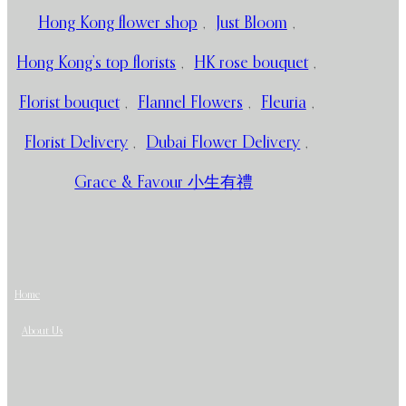
Hong Kong flower shop
,
Just Bloom
,
Hong Kong’s top florists
,
HK rose bouquet
,
Florist bouquet
,
Flannel Flowers
,
Fleuria
,
Florist Delivery
,
Dubai Flower Delivery
,
Grace & Favour 小生有禮
Home
About Us