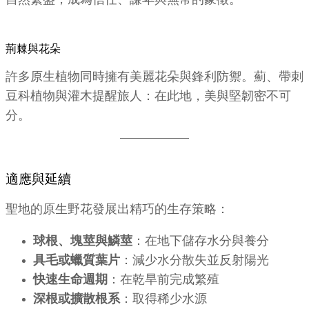
自然繁盛，成為信任、謙卑與無常的象徵。
荊棘與花朵
許多原生植物同時擁有美麗花朵與鋒利防禦。薊、帶刺
豆科植物與灌木提醒旅人：在此地，美與堅韌密不可
分。
適應與延續
聖地的原生野花發展出精巧的生存策略：
球根、塊莖與鱗莖
：在地下儲存水分與養分
具毛或蠟質葉片
：減少水分散失並反射陽光
快速生命週期
：在乾旱前完成繁殖
深根或擴散根系
：取得稀少水源