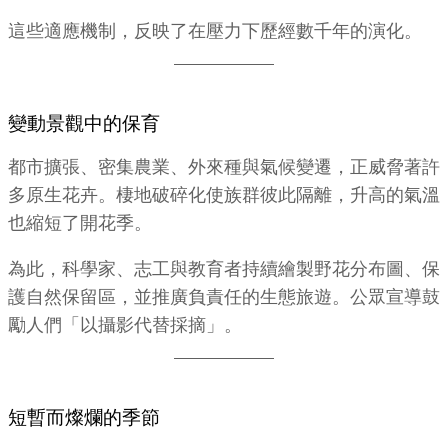
這些適應機制，反映了在壓力下歷經數千年的演化。
變動景觀中的保育
都市擴張、密集農業、外來種與氣候變遷，正威脅著許
多原生花卉。棲地破碎化使族群彼此隔離，升高的氣溫
也縮短了開花季。
為此，科學家、志工與教育者持續繪製野花分布圖、保
護自然保留區，並推廣負責任的生態旅遊。公眾宣導鼓
勵人們「以攝影代替採摘」。
短暫而燦爛的季節