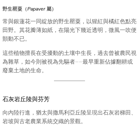
野生罌粟（
Papaver
屬）
常與銀蓮花一同綻放的野生罌粟，以猩紅與橘紅色點亮
田野。其花瓣薄如紙，在陽光下幾近透明，微風一吹便
顫動不已。
這些植物擅長在受擾動的土壤中生長，過去曾被農民視
為雜草，如今則被視為先驅者——最早重新佔據翻耕或
廢棄土地的生命。
石灰岩丘陵與芬芳
向內陸行進，猶太與撒馬利亞丘陵呈現出石灰岩梯田、
岩坡與古老農業系統交織的景觀。