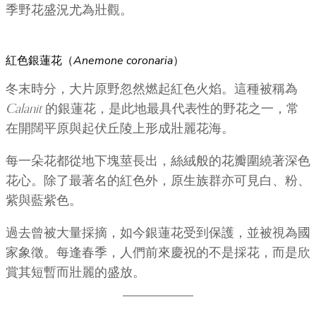
季野花盛況尤為壯觀。
紅色銀蓮花（
Anemone coronaria
）
冬末時分，大片原野忽然燃起紅色火焰。這種被稱為
Calanit
的銀蓮花，是此地最具代表性的野花之一，常
在開闊平原與起伏丘陵上形成壯麗花海。
每一朵花都從地下塊莖長出，絲絨般的花瓣圍繞著深色
花心。除了最著名的紅色外，原生族群亦可見白、粉、
紫與藍紫色。
過去曾被大量採摘，如今銀蓮花受到保護，並被視為國
家象徵。每逢春季，人們前來慶祝的不是採花，而是欣
賞其短暫而壯麗的盛放。