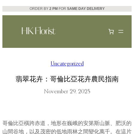
Skip
ORDER BY
2 PM
FOR
SAME DAY DELIVERY
to
content
Uncategorized
翡翠花卉：哥倫比亞花卉農民指南
November 29, 2025
哥倫比亞橫跨赤道，地形在巍峨的安第斯山脈、肥沃的
山間谷地，以及茂密的低地雨林之間變化萬千。在這片