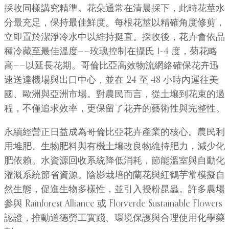
採收同樣講究精準。花朵通常在清晨採下，此時花莖水
分最充足，保持最佳鮮度。每根花莖以精確角度修剪，
立即置於潔淨冷水中以維持挺直。採收後，花卉會依品
種冷藏至最佳溫度——玫瑰控制在攝氏 1–4 度，菊花略
高——以延長花期。哥倫比亞高效物流網絡確保花卉迅
速送達機場與出口中心，並在 24 至 48 小時內運往美
國、歐洲與亞洲市場。對農民而言，從土壤到花束的過
程，不僅追求效率，更保留了花卉的藝術性與完整性。
永續經營正日益成為哥倫比亞花卉產業的核心。農民利
用堆肥、生物肥料與有機土壤改良物維持肥力，減少化
肥依賴。水資源回收系統降低消耗，節能溫室與自動化
灌溉系統節省資源。陰影栽培的蘭花與紅鶴芋常模擬自
然生態，促進生物多樣性，並引入授粉昆蟲。許多農場
參與 Rainforest Alliance 或 Florverde Sustainable Flowers
認證，推動道德勞工實踐、環境保護與合理使用化學藥