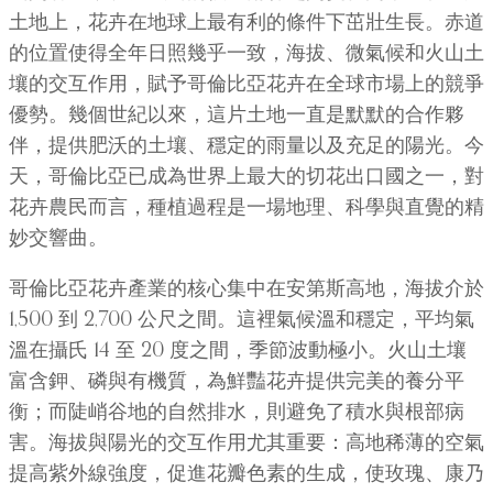
土地上，花卉在地球上最有利的條件下茁壯生長。赤道
的位置使得全年日照幾乎一致，海拔、微氣候和火山土
壤的交互作用，賦予哥倫比亞花卉在全球市場上的競爭
優勢。幾個世紀以來，這片土地一直是默默的合作夥
伴，提供肥沃的土壤、穩定的雨量以及充足的陽光。今
天，哥倫比亞已成為世界上最大的切花出口國之一，對
花卉農民而言，種植過程是一場地理、科學與直覺的精
妙交響曲。
哥倫比亞花卉產業的核心集中在安第斯高地，海拔介於
1,500 到 2,700 公尺之間。這裡氣候溫和穩定，平均氣
溫在攝氏 14 至 20 度之間，季節波動極小。火山土壤
富含鉀、磷與有機質，為鮮豔花卉提供完美的養分平
衡；而陡峭谷地的自然排水，則避免了積水與根部病
害。海拔與陽光的交互作用尤其重要：高地稀薄的空氣
提高紫外線強度，促進花瓣色素的生成，使玫瑰、康乃