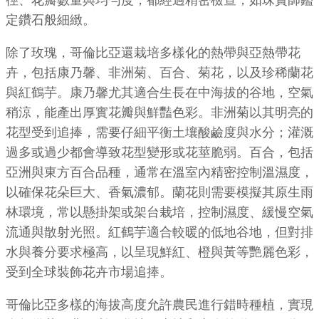
徑、花瓣數量與均勻度，都經過精密檢查，如珠寶師鑑
定鑽石般細緻。
除了玫瑰，哥倫比亞還栽培多樣化的熱帶與亞熱帶花
卉，包括康乃馨、非洲菊、百合、菊花，以及珍稀蘭花
與紅鶴芋。康乃馨尤其適合生長在中海拔的谷地，空氣
稍涼，能產出厚實花瓣與鮮豔色彩。非洲菊以其明亮的
花型受到追捧，需要仔細平衡土壤酸鹼度與水分；灌溉
過多或過少都會導致花型變形或花莖脆弱。百合，包括
亞洲與東方百合品種，通常在溫室內精密控制溫濕度，
以確保花朵巨大、香氣濃郁。蘭花則需要模擬其原生雨
林環境，常以懸掛架或架台栽培，控制濕度、緩慢空氣
流通與散射光照。紅鶴芋適合較暖的低地谷地，但對排
水與養分要求極高，以呈現鮮紅、橙與黃等艷麗色彩，
受到全球裝飾花卉市場追捧。
哥倫比亞多樣的海拔高度允許農民進行錯時種植，實現