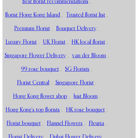
Best florist recommendations
,
florist Hong Kong Island
,
Trusted florist list
,
Premium Florist
,
Bouquet Delivery
,
Luxury Florist
,
UK Florist
,
HK local florist
,
Singapore Flower Delivery
,
van der Bloom
,
99 rose bouquet
,
SG Florists
,
Florist Central
,
Singapore Florist
,
Hong Kong flower shop
,
Just Bloom
,
Hong Kong’s top florists
,
HK rose bouquet
,
Florist bouquet
,
Flannel Flowers
,
Fleuria
,
Florist Delivery
,
Dubai Flower Delivery
,