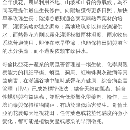
全年供花。農民利用谷地、山坡和山脊的微氣候，為不
同花種提供最佳生長條件。向陽坡獲得更多日照，加快
早季玫瑰生長；陰涼谷底則適合菊花與熱帶葉材的培
育。灌溉策略亦隨之調整：高地玫瑰多以精密滴灌供
水，而熱帶花卉則以霧化灌溉模擬雨林濕度。雨水收集
系統普遍使用，即便在乾旱季節，也能保持田間與溫室
的水分供應，而不過度依賴市政供水。
哥倫比亞花卉產業的病蟲害管理是一場生物、化學與觀
察能力的精細平衡。蚜蟲、蓟馬、紅蜘蛛與灰黴病等真
菌病害，在潮濕谷地中隨時威脅花卉健康。綜合病蟲害
管理（IPM）已成為標準做法，結合天敵如瓢蟲、捕食
性螨類與有益線蟲，並配合低影響化學藥劑。輪作、土
壤消毒與保持植物間距，有助於降低病害發生。哥倫比
亞的花農每天巡視花田，任何葉色或花莖飽滿度的微小
變化，都可能是植物受壓或感染的早期徵兆。