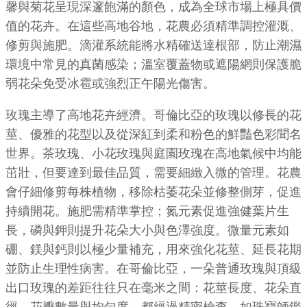
馨與菊花呈現深邃飽滿的顏色，成為全球市場上極具價
值的花卉。在這些高地谷地，花農必須精準調控灌溉、
修剪與施肥。滴灌系統能將水精確送達根部，防止潮濕
環境中常見的真菌感染；溫室覆蓋物或遮陽網則保護脆
弱花朵免受冰雹或強烈正午陽光傷害。
玫瑰主導了高地花卉經濟。哥倫比亞的玫瑰以修長的花
莖、優雅的花型以及從深紅到柔和粉色的鮮豔色彩聞名
世界。茶玫瑰、小花玫瑰與庭園玫瑰在高地氣候中均能
茁壯，但要達到最佳品質，需要細緻入微的管理。花農
會仔細修剪每株植物，移除枯萎花朵並修整側芽，促進
持續開花。施肥需精準掌控；氮元素促進強健葉片生
長，磷與鉀則提升花朵大小與色澤強度。微量元素如
硼、鎂與鈣則以極少量補充，用來強化花莖、延長花期
並防止生理性病害。在哥倫比亞，一朵普通玫瑰與頂級
出口玫瑰的差距往往只在毫米之間：花莖長度、花朵直