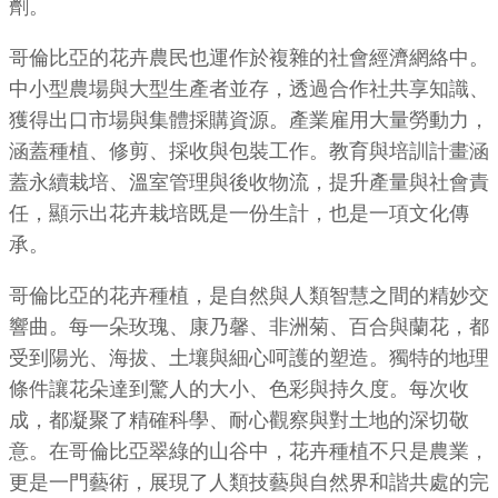
劑。
哥倫比亞的花卉農民也運作於複雜的社會經濟網絡中。
中小型農場與大型生產者並存，透過合作社共享知識、
獲得出口市場與集體採購資源。產業雇用大量勞動力，
涵蓋種植、修剪、採收與包裝工作。教育與培訓計畫涵
蓋永續栽培、溫室管理與後收物流，提升產量與社會責
任，顯示出花卉栽培既是一份生計，也是一項文化傳
承。
哥倫比亞的花卉種植，是自然與人類智慧之間的精妙交
響曲。每一朵玫瑰、康乃馨、非洲菊、百合與蘭花，都
受到陽光、海拔、土壤與細心呵護的塑造。獨特的地理
條件讓花朵達到驚人的大小、色彩與持久度。每次收
成，都凝聚了精確科學、耐心觀察與對土地的深切敬
意。在哥倫比亞翠綠的山谷中，花卉種植不只是農業，
更是一門藝術，展現了人類技藝與自然界和諧共處的完