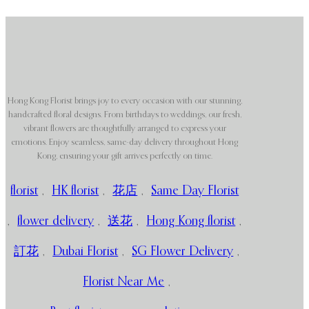
Hong Kong Florist brings joy to every occasion with our stunning,
handcrafted floral designs. From birthdays to weddings, our fresh,
vibrant flowers are thoughtfully arranged to express your
emotions. Enjoy seamless, same-day delivery throughout Hong
Kong, ensuring your gift arrives perfectly on time.
florist
,
HK florist
,
花店
,
Same Day Florist
,
flower delivery
,
送花
,
Hong Kong florist
,
訂花
,
Dubai Florist
,
SG Flower Delivery
,
Florist Near Me
,