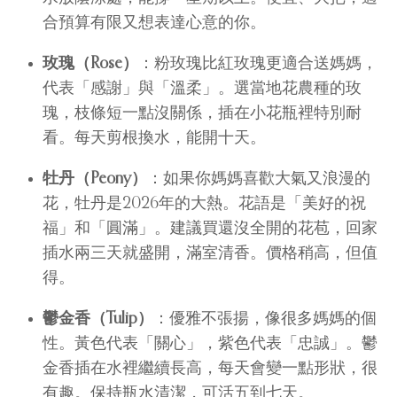
合預算有限又想表達心意的你。
玫瑰（Rose）
：粉玫瑰比紅玫瑰更適合送媽媽，
代表「感謝」與「溫柔」。選當地花農種的玫
瑰，枝條短一點沒關係，插在小花瓶裡特別耐
看。每天剪根換水，能開十天。
牡丹（Peony）
：如果你媽媽喜歡大氣又浪漫的
花，牡丹是2026年的大熱。花語是「美好的祝
福」和「圓滿」。建議買還沒全開的花苞，回家
插水兩三天就盛開，滿室清香。價格稍高，但值
得。
鬱金香（Tulip）
：優雅不張揚，像很多媽媽的個
性。黃色代表「關心」，紫色代表「忠誠」。鬱
金香插在水裡繼續長高，每天會變一點形狀，很
有趣。保持瓶水清潔，可活五到七天。