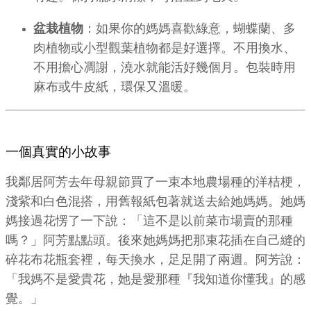
盆栽植物
：如果你的媽媽喜歡綠意，蝴蝶蘭、多
肉植物或小型觀葉植物都是好選擇。不用換水、
不用擔心凋謝，澆水就能活好幾個月。包裝時用
麻布或牛皮紙，環保又溫暖。
一個真實的小故事
我鄰居阿芳去年母親節買了一束本地農場種的洋桔梗，
淺紫和白色混搭，用舊報紙包著就送去給她媽媽。她媽
媽接過花愣了一下說：「這不是以前菜市場賣的那種
嗎？」阿芳點點頭。後來她媽媽把那束花插在自己縫的
碎花布花瓶套裡，每天換水，足足開了兩週。阿芳說：
「我媽不是愛貴花，她是愛那種『我知道你懂我』的感
覺。」