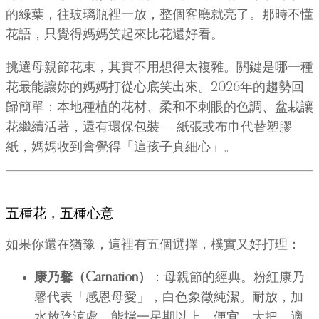
的綠葉，往玻璃瓶裡一放，整個客廳就亮了。那時不懂
花語，只覺得媽媽笑起來比花還好看。
挑選母親節花束，其實不用想得太複雜。關鍵是哪一種
花最能讓妳的媽媽打從心底笑出來。2026年的趨勢回
歸簡單：本地種植的花材、柔和不刺眼的色調、盆栽讓
花繼續活著，還有環保包裝——紙張或布巾代替塑膠
紙，媽媽收到會覺得「這孩子真細心」。
五種花，五種心意
如果你還在猶豫，這裡有五個選擇，樸實又好打理：
康乃馨（Carnation）
：母親節的經典。粉紅康乃
馨代表「感恩母愛」，白色象徵純潔。耐放，加
水放陰涼處，能撐一星期以上。便宜、大把，適