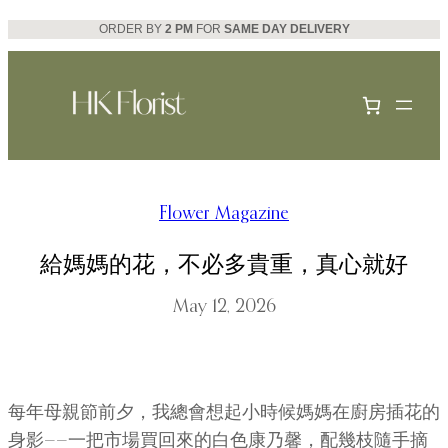
Skip
ORDER BY
2 PM
FOR
SAME DAY DELIVERY
to
content
Flower Magazine
給媽媽的花，不必多貴重，真心就好
May 12, 2026
每年母親節前夕，我總會想起小時候媽媽在廚房插花的
身影——一把市場買回來的白色康乃馨，配幾枝隨手摘