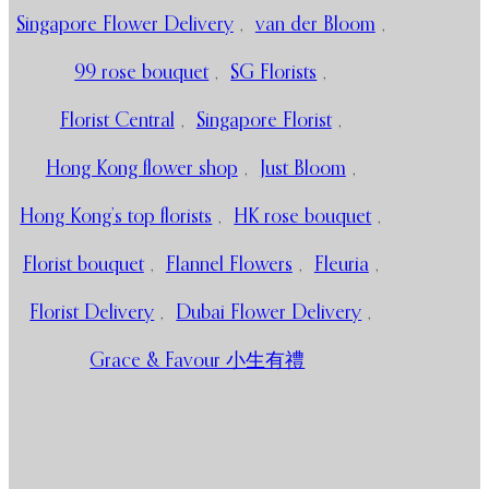
Singapore Flower Delivery
,
van der Bloom
,
99 rose bouquet
,
SG Florists
,
Florist Central
,
Singapore Florist
,
Hong Kong flower shop
,
Just Bloom
,
Hong Kong’s top florists
,
HK rose bouquet
,
Florist bouquet
,
Flannel Flowers
,
Fleuria
,
Florist Delivery
,
Dubai Flower Delivery
,
Grace & Favour 小生有禮