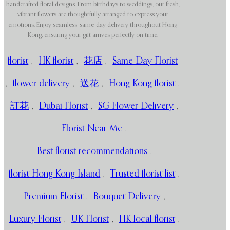
handcrafted floral designs. From birthdays to weddings, our fresh,
vibrant flowers are thoughtfully arranged to express your
emotions. Enjoy seamless, same-day delivery throughout Hong
Kong, ensuring your gift arrives perfectly on time.
florist
,
HK florist
,
花店
,
Same Day Florist
,
flower delivery
,
送花
,
Hong Kong florist
,
訂花
,
Dubai Florist
,
SG Flower Delivery
,
Florist Near Me
,
Best florist recommendations
,
florist Hong Kong Island
,
Trusted florist list
,
Premium Florist
,
Bouquet Delivery
,
Luxury Florist
,
UK Florist
,
HK local florist
,