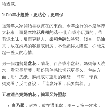
給親戚。
2026年小趨勢：更貼心，更環保
這幾年大家開始喜歡實在的東西。今年流行的不是浮誇
大花束，而是
本地花農種的花
——街市或小店買的，帶
着泥土味，反而更動人。
柔和色調
如淡紫、淺杏、奶油
黃，放在媽媽的客廳或廚房，不會顯得太隆重，卻能亮
起一整天的心情。
另一個趨勢是
盆花
：蘭花、百合或小盆栽。媽媽每天澆
水、看它長新葉，那份陪伴感比切花更長久。包裝方
面，用牛皮紙、麻繩或可重用的布袋——簡單、環保，
媽媽看了反而會說：「這麼好看，我要留着。」
五種適合媽媽的花，簡單又好照顧
康乃馨
：耐放，放在通風處，兩三天換一次水，