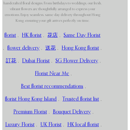
handcrafted floral designs. From birthdays to weddings, our fresh,
vibrant flowers are thoughtfully arranged to express your
emotions. Enjoy seamless, same-day delivery throughout Hong
Kong, ensuring your gift arrives perfectly on time.
florist
,
HK florist
,
花店
,
Same Day Florist
,
flower delivery
,
送花
,
Hong Kong florist
,
訂花
,
Dubai Florist
,
SG Flower Delivery
,
Florist Near Me
,
Best florist recommendations
,
florist Hong Kong Island
,
Trusted florist list
,
Premium Florist
,
Bouquet Delivery
,
Luxury Florist
,
UK Florist
,
HK local florist
,