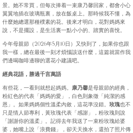
景。她不常買，但每次捧着一束康乃馨回家，都會小心
翼翼地插在玻璃瓶裏，放在飯桌上。那時候我不懂，為
什麼她總選那種樸素的花。後來才明白，花對媽媽來
說，不是擺設，是生活裏一點小小的、踏實的喜悅。
今年母親節（2026年5月10日）又快到了，如果你也跟
我一樣，總在最後一刻才煩惱該送什麼，這篇就當作我
們邊喝咖啡邊聊的選花小建議吧。
經典花語，勝過千言萬語
有些花，一看到就想起媽媽。
康乃馨
是母親節的經典，
粉紅色的代表「媽媽的愛」，白色則象徵「純潔的感
恩」。如果媽媽個性溫柔內斂，這花準沒錯。
玫瑰
也不
只是情人節專利，黃玫瑰代表「感謝」，粉玫瑰則說
「謝謝你的溫柔」。記得去年我送了一束粉玫瑰給婆
婆，她嘴上說「浪費錢」，卻天天換水，還拍了照片傳