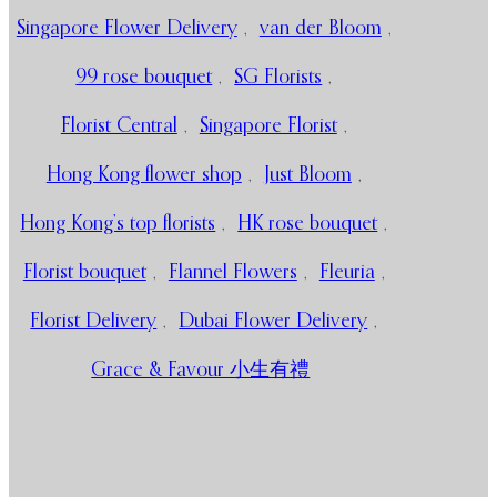
Singapore Flower Delivery
,
van der Bloom
,
99 rose bouquet
,
SG Florists
,
Florist Central
,
Singapore Florist
,
Hong Kong flower shop
,
Just Bloom
,
Hong Kong’s top florists
,
HK rose bouquet
,
Florist bouquet
,
Flannel Flowers
,
Fleuria
,
Florist Delivery
,
Dubai Flower Delivery
,
Grace & Favour 小生有禮