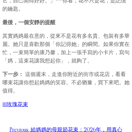
它，自己開得好好。」——你看，花不只是花，是記憶
的鑰匙。
最後，一個安靜的提醒
其實媽媽最在意的，從來不是花有多名貴、包裝有多華
麗。她只是喜歡那個「你記得她」的瞬間。如果你實在
忙，一束簡單的康乃馨，加上一張手寫的小卡片，寫句
「媽，這束花讓我想起你」，就夠了。
下一步：
這個週末，走進你附近的街市或花店，看看
哪束花讓你想起媽媽的笑容。不必猶豫，買下來吧。她
值得。
111玫瑰花束
Previous:
給媽媽的母親節花束：2026年，用真心