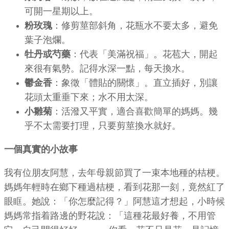
可開一星期以上。
粉玫瑰
：修剪莖部斜角，花瓶水不要太多，避免
葉子泡爛。
牡丹或芍藥
：代表「美滿祝福」。花苞大，開起
來很有氣勢。記得水深一點，每天換水。
鬱金香
：象徵「體貼的關懷」。直立插好，別讓
花頭太重垂下來；水不用太深。
小雛菊
：活潑又平實，適合喜歡簡單的媽媽。幾
乎不太需要打理，只要剪莖換水就好。
一個真實的小故事
我有位朋友阿慧，去年母親節買了一束本地種的桔梗。
媽媽年輕時在鄉下種過桔梗，看到花那一刻，竟然紅了
眼眶。她說：「你怎麼記得？」阿慧這才想起，小時候
媽媽常指着路邊的野花說：「這種花最好養，不用管