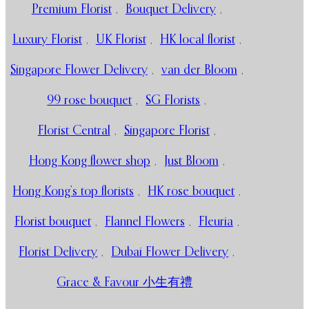
Premium Florist
,
Bouquet Delivery
,
Luxury Florist
,
UK Florist
,
HK local florist
,
Singapore Flower Delivery
,
van der Bloom
,
99 rose bouquet
,
SG Florists
,
Florist Central
,
Singapore Florist
,
Hong Kong flower shop
,
Just Bloom
,
Hong Kong’s top florists
,
HK rose bouquet
,
Florist bouquet
,
Flannel Flowers
,
Fleuria
,
Florist Delivery
,
Dubai Flower Delivery
,
Grace & Favour 小生有禮