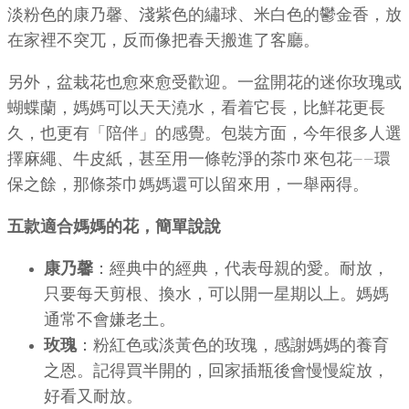
淡粉色的康乃馨、淺紫色的繡球、米白色的鬱金香，放
在家裡不突兀，反而像把春天搬進了客廳。
另外，盆栽花也愈來愈受歡迎。一盆開花的迷你玫瑰或
蝴蝶蘭，媽媽可以天天澆水，看着它長，比鮮花更長
久，也更有「陪伴」的感覺。包裝方面，今年很多人選
擇麻繩、牛皮紙，甚至用一條乾淨的茶巾來包花——環
保之餘，那條茶巾媽媽還可以留來用，一舉兩得。
五款適合媽媽的花，簡單說說
康乃馨
：經典中的經典，代表母親的愛。耐放，
只要每天剪根、換水，可以開一星期以上。媽媽
通常不會嫌老土。
玫瑰
：粉紅色或淡黃色的玫瑰，感謝媽媽的養育
之恩。記得買半開的，回家插瓶後會慢慢綻放，
好看又耐放。