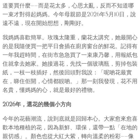
道要買什麼——而是花太多，心思太亂，反而不知道哪
一束才對得起媽媽。今年母親節是2026年5月10日，說
遠不遠，現在開始想想，剛剛好。
我媽媽喜歡簡單。玫瑰太隆重，蘭花太講究，她最開心
的是我隨便買一把平日會插在廚房窗台的鮮花。記得有
一年我趕時間，在街市急急買了一束康乃馨，用報紙包
住就拿去她家。她接過花，先找一個玻璃瓶，剪掉包裝
紙，一枝一枝插好，然後回頭對我說：「呢啲花最實
在，睇住佢開，心情都靚啲。」那一刻我發現，花不用
名貴，懂媽媽的心，就是最好的禮物。
2026年，選花的幾個小方向
今年的花藝潮流，說到底就是回歸本心。大家愈來愈喜
歡本地種植的花，因為新鮮、環保，還帶一點「在地的
親切感」。顏色也從大紅大紫，轉向溫柔的粉彩——像