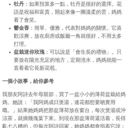
牡丹
：如果預算多一點，牡丹是很好的選擇。花
語是祝福和富貴，開起來像一團溫柔的雲，媽媽
看了會笑。
鬱金香
：簡單、優雅，代表對媽媽的關懷。它喜
歡涼爽，放在廚房或飯廳一角就很好，不用太多
打理。
盆栽迷你玫瑰
：可以說是「會生長的禮物」。只
要放在陽光充足的地方，定期澆水，媽媽就能一
直看着它長新花苞。
一個小故事，給你參考
我朋友阿詩去年母親節，買了一盆小小的薄荷盆栽給媽
媽。她說：「我阿媽成日煲湯，連花都想要啲實用
嘅。」結果她媽媽把那盆薄荷放在窗台，每次煲湯或沖
涼茶，就摘幾塊葉下來。到現在那盆薄荷還活着，長得
亂七八糟的，但每次阿詩回家，她媽媽都會指着它說：