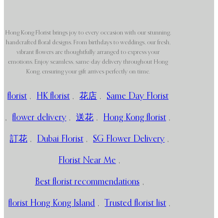
Hong Kong Florist brings joy to every occasion with our stunning,
handcrafted floral designs. From birthdays to weddings, our fresh,
vibrant flowers are thoughtfully arranged to express your
emotions. Enjoy seamless, same-day delivery throughout Hong
Kong, ensuring your gift arrives perfectly on time.
florist
,
HK florist
,
花店
,
Same Day Florist
,
flower delivery
,
送花
,
Hong Kong florist
,
訂花
,
Dubai Florist
,
SG Flower Delivery
,
Florist Near Me
,
Best florist recommendations
,
florist Hong Kong Island
,
Trusted florist list
,