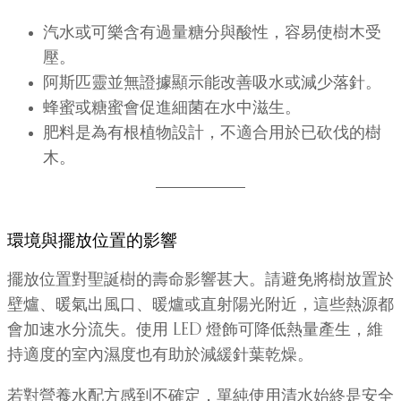
汽水或可樂含有過量糖分與酸性，容易使樹木受
壓。
阿斯匹靈並無證據顯示能改善吸水或減少落針。
蜂蜜或糖蜜會促進細菌在水中滋生。
肥料是為有根植物設計，不適合用於已砍伐的樹
木。
環境與擺放位置的影響
擺放位置對聖誕樹的壽命影響甚大。請避免將樹放置於
壁爐、暖氣出風口、暖爐或直射陽光附近，這些熱源都
會加速水分流失。使用 LED 燈飾可降低熱量產生，維
持適度的室內濕度也有助於減緩針葉乾燥。
若對營養水配方感到不確定，單純使用清水始終是安全