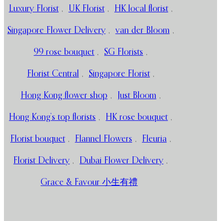
Luxury Florist
,
UK Florist
,
HK local florist
,
Singapore Flower Delivery
,
van der Bloom
,
99 rose bouquet
,
SG Florists
,
Florist Central
,
Singapore Florist
,
Hong Kong flower shop
,
Just Bloom
,
Hong Kong’s top florists
,
HK rose bouquet
,
Florist bouquet
,
Flannel Flowers
,
Fleuria
,
Florist Delivery
,
Dubai Flower Delivery
,
Grace & Favour 小生有禮