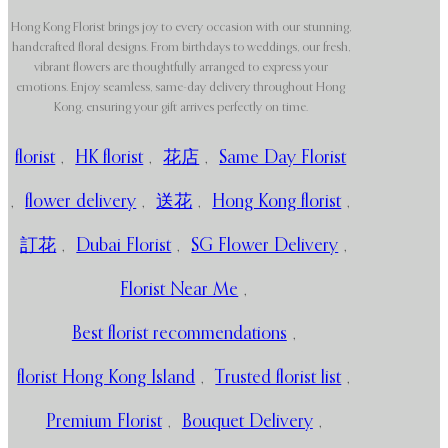
Hong Kong Florist brings joy to every occasion with our stunning,
handcrafted floral designs. From birthdays to weddings, our fresh,
vibrant flowers are thoughtfully arranged to express your
emotions. Enjoy seamless, same-day delivery throughout Hong
Kong, ensuring your gift arrives perfectly on time.
florist
,
HK florist
,
花店
,
Same Day Florist
,
flower delivery
,
送花
,
Hong Kong florist
,
訂花
,
Dubai Florist
,
SG Flower Delivery
,
Florist Near Me
,
Best florist recommendations
,
florist Hong Kong Island
,
Trusted florist list
,
Premium Florist
,
Bouquet Delivery
,