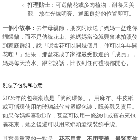
打理貼士
：可選蘭花或多肉植物，耐養又美
觀。放在光線明亮、通風良好的位置即可。
一個小故事
：去年母親節，朋友阿欣送了媽媽一盆迷你
蝴蝶蘭，而不是傳統花束。她媽媽當晚就興奮地拍照發
到家庭群組，說「呢盆花可以開幾個月，仲可以年年開
花㗎！」結果，那盆花成了家裡最受歡迎的「成員」，
媽媽每天澆水、跟它說話，比收到任何禮物都開心。
別忘了包裝和心意
2026年的包裝潮流是「簡約環保」。用麻布、牛皮紙
或可循環使用的玻璃紙代替塑膠包裝，既美觀又實用。
如果你媽媽喜歡DIY，甚至可以用一條絲巾或舊布來包
裹花束，她之後還可以用來綁頭髮或裝飾手袋。
其實最重要的一點是：
花不用貴，不用完美，最緊要你