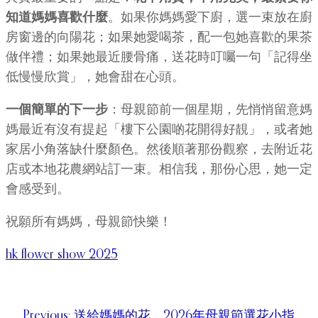
知道媽媽喜歡什麼
。如果你媽媽愛下廚，選一束放在廚
房窗邊的向陽花；如果她愛喝茶，配一包她喜歡的果茶
做伴禮；如果她最近腰骨痛，送花時叮囑一句「記得坐
低慢慢欣賞」，她會甜在心頭。
一個簡單的下一步
：母親節前一個星期，先悄悄留意媽
媽最近有沒有提起「樓下公園啲花開得好靚」，或者她
家居小角落缺什麼顏色。然後順著那份觀察，去附近花
店或本地花農網站訂一束。相信我，那份心思，她一定
會感受到。
祝願所有媽媽，母親節快樂！
hk flower show 2025
Previous:
送給媽媽的花，2026年母親節選花小指