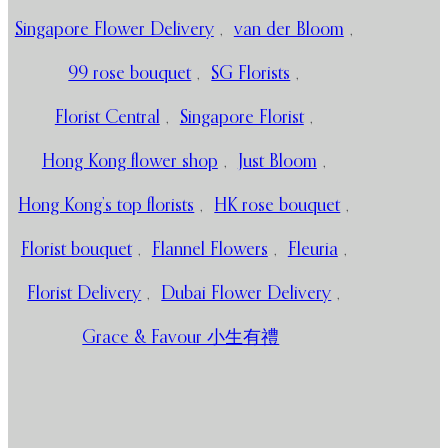
Singapore Flower Delivery
,
van der Bloom
,
99 rose bouquet
,
SG Florists
,
Florist Central
,
Singapore Florist
,
Hong Kong flower shop
,
Just Bloom
,
Hong Kong’s top florists
,
HK rose bouquet
,
Florist bouquet
,
Flannel Flowers
,
Fleuria
,
Florist Delivery
,
Dubai Flower Delivery
,
Grace & Favour 小生有禮