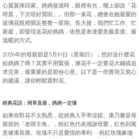
心翼翼捧回家。媽媽接過時，眼裡有光，嘴上卻說「花
咁貴，下次唔好買啦」。但那一束花，總會在她最愛的
玻璃花瓶裡開足整整一星期。長大後，我們忙工作、忙
家庭，卻發現送花給媽媽，依然是表達愛意最直接、最
溫暖的方式。
2026年的母親節是5月10日（星期日），想好送什麼花
給媽媽了嗎？其實不用緊張，揀花不一定要花大錢或追
求完美，最重要的是那份心意。以下是一些實用又窩心
的建議，讓你輕鬆選對花。
經典花語：簡單直接，媽媽一定懂
如果你對花不太熟悉，從經典入手準沒錯。康乃馨是母
親節的「老牌主角」，粉紅色代表感謝母愛，紅色則寓
意健康長壽。玫瑰不只是愛情的專利——粉紅玫瑰象徵