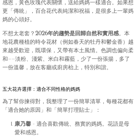
感恩，黃色玫瑰代表關懷，送給媽媽一樣適合。如果想
更「傳統」，百合花代表純潔和祝福，是很多上一輩媽
媽的心頭好。
不想太老套？
2026年的趨勢是回歸自然和實用感
。本
地花農種植的時令花材（例如春天的牡丹和鬱金香）越
來越受歡迎，既環保，又帶有本土風情。色調也偏向柔
和——淡粉、淺紫、米白和霧藍，少了一份張揚，多了
一份溫馨，放在客廳或廚房枱上，特別和諧。
五大花卉選擇：適合不同性格的媽媽
為了幫你揀得對，我整理了一份簡單清單，每種花都有
「適合她的原因」和「簡單打理貼士」：
康乃馨
– 適合喜歡傳統、務實的媽媽。花語是母
愛和感恩。