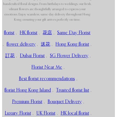
handcrafted floral designs. From birthdays to weddings, our fresh,
vibrant flowers are thoughtfully arranged to express your
emotions. Enjoy seamless, same-day delivery throughout Hong
Kong, ensuring your gift arrives perfectly on time.
florist
,
HK florist
,
花店
,
Same Day Florist
,
flower delivery
,
送花
,
Hong Kong florist
,
訂花
,
Dubai Florist
,
SG Flower Delivery
,
Florist Near Me
,
Best florist recommendations
,
florist Hong Kong Island
,
Trusted florist list
,
Premium Florist
,
Bouquet Delivery
,
Luxury Florist
,
UK Florist
,
HK local florist
,