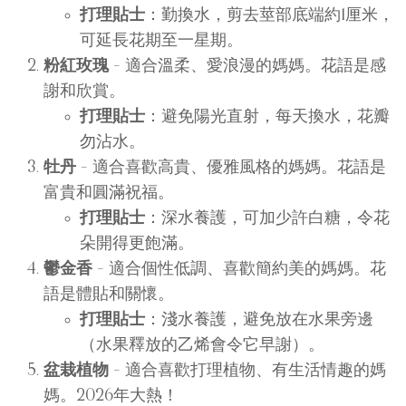
打理貼士
：勤換水，剪去莖部底端約1厘米，
可延長花期至一星期。
粉紅玫瑰
– 適合溫柔、愛浪漫的媽媽。花語是感
謝和欣賞。
打理貼士
：避免陽光直射，每天換水，花瓣
勿沾水。
牡丹
– 適合喜歡高貴、優雅風格的媽媽。花語是
富貴和圓滿祝福。
打理貼士
：深水養護，可加少許白糖，令花
朵開得更飽滿。
鬱金香
– 適合個性低調、喜歡簡約美的媽媽。花
語是體貼和關懷。
打理貼士
：淺水養護，避免放在水果旁邊
（水果釋放的乙烯會令它早謝）。
盆栽植物
– 適合喜歡打理植物、有生活情趣的媽
媽。2026年大熱！