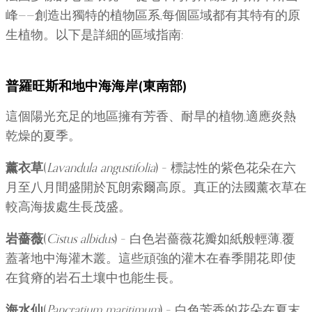
峰——創造出獨特的植物區系,每個區域都有其特有的原
生植物。以下是詳細的區域指南:
普羅旺斯和地中海海岸(東南部)
這個陽光充足的地區擁有芳香、耐旱的植物,適應炎熱
乾燥的夏季。
薰衣草
(
Lavandula angustifolia
) – 標誌性的紫色花朵在六
月至八月間盛開於瓦朗索爾高原。真正的法國薰衣草在
較高海拔處生長茂盛。
岩薔薇
(
Cistus albidus
) – 白色岩薔薇花瓣如紙般輕薄,覆
蓋著地中海灌木叢。這些頑強的灌木在春季開花,即使
在貧瘠的岩石土壤中也能生長。
海水仙
(
Pancratium maritimum
) – 白色芳香的花朵在夏末