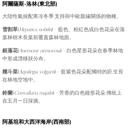
阿爾薩斯-洛林(東北部)
大陸性氣候配寒冷冬季,支持與中歐親緣關係的物種。
雪割草
(
Hepatica nobilis
) – 藍色、粉紅色或白色花朵在落
葉林樹木長葉前覆蓋森林地面。
銀蓮花
(
Anemone nemorosa
) – 白色星形花朵在春季林地
中形成漂移狀分布。
耬斗菜
(
Aquilegia vulgaris
) – 藍紫色花朵配獨特的距,生長
在林地空地中。
鈴蘭
(
Convallaria majalis
) – 芳香的白色鐘形花朵,傳統上
在五月一日採摘。
阿基坦和大西洋海岸(西南部)