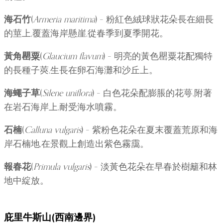
海石竹
(
Armeria maritima
) – 粉紅色絨球狀花朵長在細長
的莖上,覆蓋海岸懸崖,從春季到夏季開花。
黃角罌粟
(
Glaucium flavum
) – 明亮的黃色罌粟花配獨特
的長種子莢,生長在卵石海灘和沙丘上。
海蠅子草
(
Silene uniflora
) – 白色花朵配膨脹的花萼,附著
在岩石海岸上,耐受海水噴霧。
石楠
(
Calluna vulgaris
) – 紫粉色花朵在夏末覆蓋荒原和海
岸石楠地,在景觀上創造出紫色霧靄。
報春花
(
Primula vulgaris
) – 淡黃色花朵在早春於樹籬和林
地中綻放。
庇里牛斯山(西南邊界)