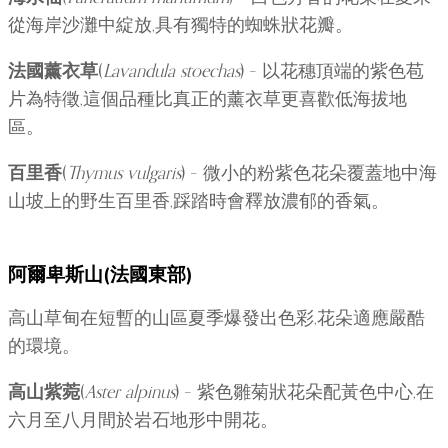
從海岸沙灘中綻放,具有獨特的蜘蛛狀花瓣。
法國薰衣草
(
Lavandula stoechas
) – 以花穗頂端的紫色苞
片為特徵,這個品種比真正的薰衣草更喜歡低海拔地
區。
百里香
(
Thymus vulgaris
) – 微小的粉紫色花朵覆蓋地中海
山坡上的野生百里香,踩踏時會釋放濃郁的香氣。
阿爾卑斯山(法國東部)
高山草甸在短暫的山區夏季爆發出色彩,花朵適應嚴酷
的環境。
高山紫菀
(
Aster alpinus
) – 紫色雛菊狀花朵配黃色中心,在
六月至八月間於岩石地形中開花。