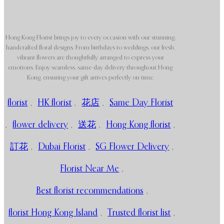
Hong Kong Florist brings joy to every occasion with our stunning,
handcrafted floral designs. From birthdays to weddings, our fresh,
vibrant flowers are thoughtfully arranged to express your
emotions. Enjoy seamless, same-day delivery throughout Hong
Kong, ensuring your gift arrives perfectly on time.
florist
,
HK florist
,
花店
,
Same Day Florist
,
flower delivery
,
送花
,
Hong Kong florist
,
訂花
,
Dubai Florist
,
SG Flower Delivery
,
Florist Near Me
,
Best florist recommendations
,
florist Hong Kong Island
,
Trusted florist list
,