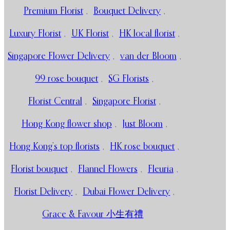
Premium Florist
,
Bouquet Delivery
,
Luxury Florist
,
UK Florist
,
HK local florist
,
Singapore Flower Delivery
,
van der Bloom
,
99 rose bouquet
,
SG Florists
,
Florist Central
,
Singapore Florist
,
Hong Kong flower shop
,
Just Bloom
,
Hong Kong’s top florists
,
HK rose bouquet
,
Florist bouquet
,
Flannel Flowers
,
Fleuria
,
Florist Delivery
,
Dubai Flower Delivery
,
Grace & Favour 小生有禮