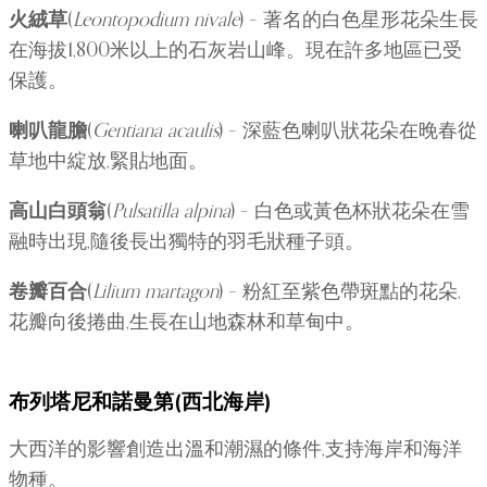
火絨草
(
Leontopodium nivale
) – 著名的白色星形花朵生長
在海拔1,800米以上的石灰岩山峰。現在許多地區已受
保護。
喇叭龍膽
(
Gentiana acaulis
) – 深藍色喇叭狀花朵在晚春從
草地中綻放,緊貼地面。
高山白頭翁
(
Pulsatilla alpina
) – 白色或黃色杯狀花朵在雪
融時出現,隨後長出獨特的羽毛狀種子頭。
卷瓣百合
(
Lilium martagon
) – 粉紅至紫色帶斑點的花朵,
花瓣向後捲曲,生長在山地森林和草甸中。
布列塔尼和諾曼第(西北海岸)
大西洋的影響創造出溫和潮濕的條件,支持海岸和海洋
物種。