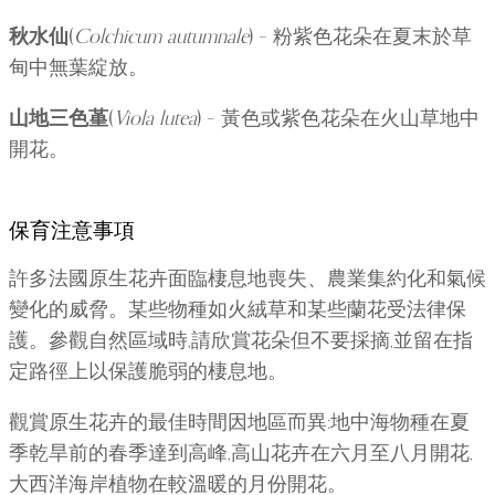
秋水仙
(
Colchicum autumnale
) – 粉紫色花朵在夏末於草
甸中無葉綻放。
山地三色堇
(
Viola lutea
) – 黃色或紫色花朵在火山草地中
開花。
保育注意事項
許多法國原生花卉面臨棲息地喪失、農業集約化和氣候
變化的威脅。某些物種如火絨草和某些蘭花受法律保
護。參觀自然區域時,請欣賞花朵但不要採摘,並留在指
定路徑上以保護脆弱的棲息地。
觀賞原生花卉的最佳時間因地區而異:地中海物種在夏
季乾旱前的春季達到高峰,高山花卉在六月至八月開花,
大西洋海岸植物在較溫暖的月份開花。