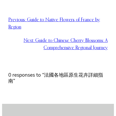
Previous:
Guide to Native Flowers of France by
Region
Next:
Guide to Chinese Cherry Blossoms: A
Comprehensive Regional Journey
0 responses to “法國各地區原生花卉詳細指
南”