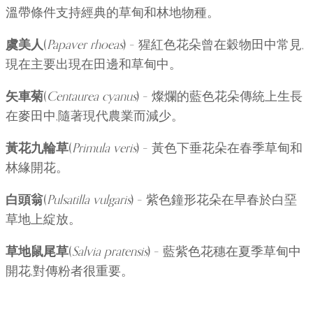
溫帶條件支持經典的草甸和林地物種。
虞美人
(
Papaver rhoeas
) – 猩紅色花朵曾在穀物田中常見,
現在主要出現在田邊和草甸中。
矢車菊
(
Centaurea cyanus
) – 燦爛的藍色花朵傳統上生長
在麥田中,隨著現代農業而減少。
黃花九輪草
(
Primula veris
) – 黃色下垂花朵在春季草甸和
林緣開花。
白頭翁
(
Pulsatilla vulgaris
) – 紫色鐘形花朵在早春於白堊
草地上綻放。
草地鼠尾草
(
Salvia pratensis
) – 藍紫色花穗在夏季草甸中
開花,對傳粉者很重要。