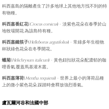
科西嘉島的隔離產生了許多地球上其他地方找不到的特
有物種。
科西嘉番紅花
(
Crocus corsicus
) – 淡紫色花朵在春季於山
地牧場開花,為該島特有種。
科西嘉鐵筷子
(
Helleborus argutifolius
) – 常綠多年生植物,
杯狀綠色花朵在冬季開花。
蠟菊
(
Helichrysum italicum
) – 黃色鈕扣狀花朵配濃郁的咖
哩香氣,覆蓋馬基灌木叢。
科西嘉薄荷
(
Mentha requienii
) – 世界上最小的薄荷品種
上的微小紫色花朵,踩踏時會釋放強烈香氣。
盧瓦爾河谷和法國中部