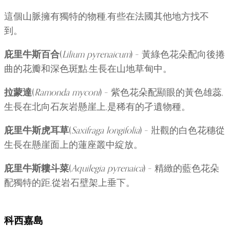
這個山脈擁有獨特的物種,有些在法國其他地方找不
到。
庇里牛斯百合
(
Lilium pyrenaicum
) – 黃綠色花朵配向後捲
曲的花瓣和深色斑點,生長在山地草甸中。
拉蒙達
(
Ramonda myconi
) – 紫色花朵配顯眼的黃色雄蕊,
生長在北向石灰岩懸崖上,是稀有的孑遺物種。
庇里牛斯虎耳草
(
Saxifraga longifolia
) – 壯觀的白色花穗從
生長在懸崖面上的蓮座叢中綻放。
庇里牛斯耬斗菜
(
Aquilegia pyrenaica
) – 精緻的藍色花朵
配獨特的距,從岩石壁架上垂下。
科西嘉島