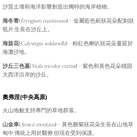
沙質土壤和海洋影響創造出獨特的海岸植物。
海冬青
(
Eryngium maritimum
) – 金屬藍色薊狀花朵配刺狀
苞片,生長在沙丘上。
海旋花
(
Calystegia soldanella
) – 粉紅色喇叭狀花朵蔓延於
海灘沙地。
沙丘三色堇
(
Viola tricolor curtisii
) – 紫色和黃色花朵穩固
大西洋沿岸的沙丘。
奧弗涅(中央高原)
火山地貌支持專門的草地群落。
山金車
(
Arnica montana
) – 黃色雛菊狀花朵生長在山地草
甸中,傳統上用於醫療,但現在受到保護。