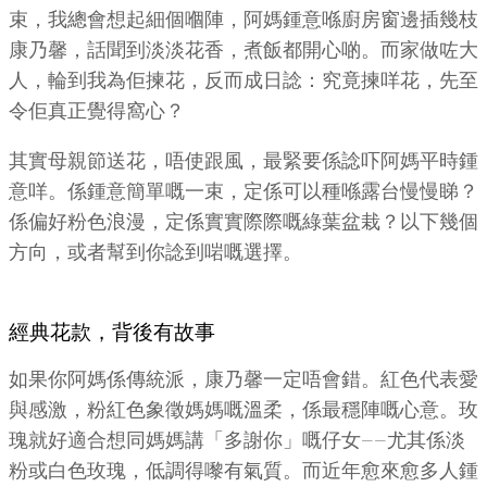
束，我總會想起細個嗰陣，阿媽鍾意喺廚房窗邊插幾枝
康乃馨，話聞到淡淡花香，煮飯都開心啲。而家做咗大
人，輪到我為佢揀花，反而成日諗：究竟揀咩花，先至
令佢真正覺得窩心？
其實母親節送花，唔使跟風，最緊要係諗吓阿媽平時鍾
意咩。係鍾意簡單嘅一束，定係可以種喺露台慢慢睇？
係偏好粉色浪漫，定係實實際際嘅綠葉盆栽？以下幾個
方向，或者幫到你諗到啱嘅選擇。
經典花款，背後有故事
如果你阿媽係傳統派，康乃馨一定唔會錯。紅色代表愛
與感激，粉紅色象徵媽媽嘅溫柔，係最穩陣嘅心意。玫
瑰就好適合想同媽媽講「多謝你」嘅仔女——尤其係淡
粉或白色玫瑰，低調得嚟有氣質。而近年愈來愈多人鍾