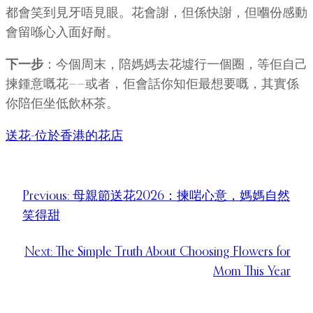
都會笑到見牙唔見眼。花會謝，但係快謝，但嗰份感動
會留喺心入面好耐。
下一步
：今個周末，陪媽媽去花墟行一個圈，等佢自己
揀鍾意嘅花——或者，佢會話你知佢最想要嘅，其實係
你陪佢坐低飲杯茶。
送花-位於香港的花店
Previous:
母親節送花2026：揀啱心意，媽媽自然
笑得甜
Next:
The Simple Truth About Choosing Flowers for
Mom This Year