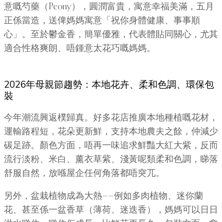
意嘅芍藥（Peony），圓潤富貴，寓意幸福美滿，五月
正係當造，送俾媽媽寓意「祝你身體健康、事事順
心」。至於鬱金香，簡單優雅，代表體貼同關心，尤其
適合性格爽朗、唔鍾意太花巧嘅媽媽。
2026年母親節趨勢：本地花卉、柔和色調、環保包
裝
今年潮流興返樸歸真。好多花店推廣本地種植嘅花材，
運輸路程短，花朵更新鮮，支持本地農夫之餘，仲減少
碳足跡。顏色方面，唔再一味追求鮮豔大紅大紫，反而
流行淡粉、米白、薰衣草紫、淺黃呢類柔和色調，睇落
舒服自然，放喺屋企任何角落都唔突兀。
另外，盆栽植物成為大熱——例如多肉植物、迷你蘭
花、甚至係一盆香草（薄荷、迷迭香），媽媽可以日日