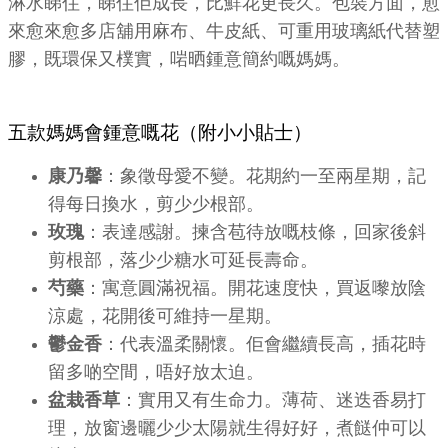
淋水睇住，睇住佢成長，比鮮花更長久。包裝方面，愈
來愈來愈多店舖用麻布、牛皮紙、可重用玻璃紙代替塑
膠，既環保又樸實，啱晒鍾意簡約嘅媽媽。
五款媽媽會鍾意嘅花（附小小貼士）
康乃馨
：象徵母愛不變。花期約一至兩星期，記
得每日換水，剪少少根部。
玫瑰
：表達感謝。揀含苞待放嘅枝條，回家後斜
剪根部，落少少糖水可延長壽命。
芍藥
：寓意圓滿祝福。開花速度快，買返嚟放陰
涼處，花開後可維持一星期。
鬱金香
：代表溫柔關懷。佢會繼續長高，插花時
留多啲空間，唔好放太迫。
盆栽香草
：實用又有生命力。薄荷、迷迭香易打
理，放窗邊曬少少太陽就生得好好，煮餸仲可以