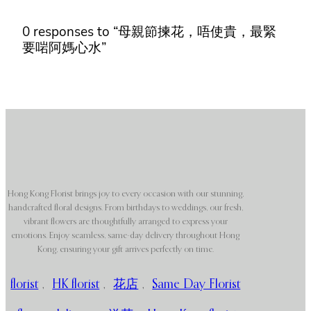
0 responses to “母親節揀花，唔使貴，最緊
要啱阿媽心水”
Hong Kong Florist brings joy to every occasion with our stunning,
handcrafted floral designs. From birthdays to weddings, our fresh,
vibrant flowers are thoughtfully arranged to express your
emotions. Enjoy seamless, same-day delivery throughout Hong
Kong, ensuring your gift arrives perfectly on time.
florist
,
HK florist
,
花店
,
Same Day Florist