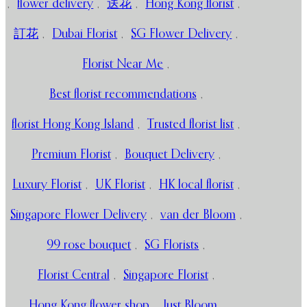
,
flower delivery
,
送花
,
Hong Kong florist
,
訂花
,
Dubai Florist
,
SG Flower Delivery
,
Florist Near Me
,
Best florist recommendations
,
florist Hong Kong Island
,
Trusted florist list
,
Premium Florist
,
Bouquet Delivery
,
Luxury Florist
,
UK Florist
,
HK local florist
,
Singapore Flower Delivery
,
van der Bloom
,
99 rose bouquet
,
SG Florists
,
Florist Central
,
Singapore Florist
,
Hong Kong flower shop
,
Just Bloom
,