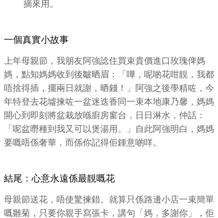
摘來用。
一個真實小故事
上年母親節，我朋友阿強諗住買束貴價進口玫瑰俾媽
媽，點知媽媽收到後皺晒眉：「嘩，呢啲花咁靚，我都
唔捨得插，擺兩日就謝，晒錢！」阿強之後學精咗，今
年特登去花墟揀咗一盆迷迭香同一束本地康乃馨，媽媽
開心到即刻將盆栽放喺廚房窗台，日日淋水，仲話：
「呢盆嘢種到我又可以煲湯用。」自此阿強明白，媽媽
要嘅唔係奢華，而係你記得佢鍾意啲咩。
結尾：心意永遠係最靚嘅花
母親節送花，唔使驚揀錯。就算只係路邊小店一束簡單
嘅雛菊，只要你親手寫張卡，講句「媽，多謝你」，佢