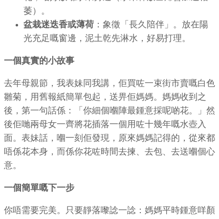
萎）。
盆栽迷迭香或薄荷
：象徵「長久陪伴」。放在陽
光充足嘅窗邊，泥土乾先淋水，好易打理。
一個真實的小故事
去年母親節，我表妹同我講，佢買咗一束街市賣嘅白色
雛菊，用舊報紙簡單包起，送畀佢媽媽。媽媽收到之
後，第一句話係：「你細個嗰陣最鍾意採呢啲花。」然
後佢哋兩母女一齊將花插落一個用咗十幾年嘅水壺入
面。表妹話，嗰一刻佢發現，原來媽媽記得的，從來都
唔係花本身，而係你花咗時間去揀、去包、去送嗰個心
意。
一個簡單嘅下一步
你唔需要完美。只要靜落嚟諗一諗：媽媽平時鍾意咩顏