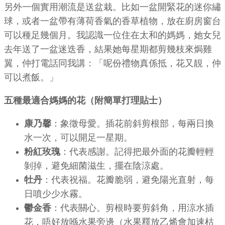
另外一個實用潮流是送盆栽。比如一盆開緊花的迷你繡
球，或者一盆帶有薄荷香氣的香草植物，放在廚房窗台
可以種足幾個月。我認識一位住在太和的媽媽，她女兒
去年送了一盆迷迭香，結果她每星期都剪幾枝來焗雞
翼，仲打電話同我講：「呢份禮物真係抵，花又靚，仲
可以煮飯。」
五種最適合媽媽的花（附簡單打理貼士）
康乃馨
：象徵母愛。插花前斜剪根部，每兩日換
水一次，可以開足一星期。
粉紅玫瑰
：代表感謝。記得把最外面的花瓣輕輕
剝掉，避免細菌滋生，擺在陰涼處。
牡丹
：代表祝福。花瓣脆弱，避免陽光直射，每
日噴少少水霧。
鬱金香
：代表關心。剪根時要剪斜角，用涼水插
花，唔好放喺水果旁邊（水果釋放乙烯會加速枯