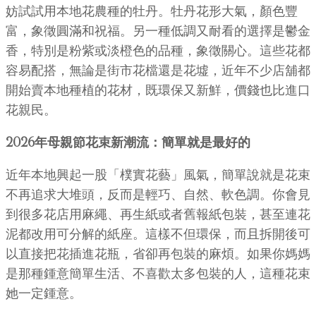
妨試試用本地花農種的牡丹。牡丹花形大氣，顏色豐
富，象徵圓滿和祝福。另一種低調又耐看的選擇是鬱金
香，特別是粉紫或淡橙色的品種，象徵關心。這些花都
容易配搭，無論是街市花檔還是花墟，近年不少店舖都
開始賣本地種植的花材，既環保又新鮮，價錢也比進口
花親民。
2026年母親節花束新潮流：簡單就是最好的
近年本地興起一股「樸實花藝」風氣，簡單說就是花束
不再追求大堆頭，反而是輕巧、自然、軟色調。你會見
到很多花店用麻繩、再生紙或者舊報紙包裝，甚至連花
泥都改用可分解的紙座。這樣不但環保，而且拆開後可
以直接把花插進花瓶，省卻再包裝的麻煩。如果你媽媽
是那種鍾意簡單生活、不喜歡太多包裝的人，這種花束
她一定鍾意。