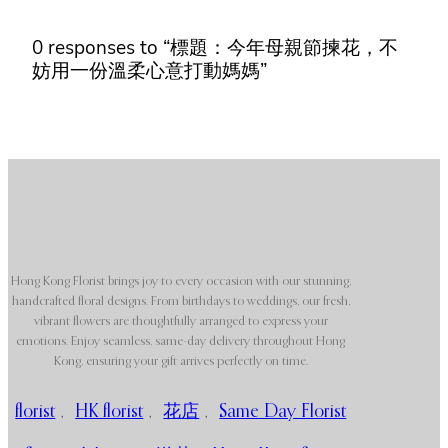
0 responses to “標題：今年母親節揀花，不
妨用一份溫柔心意打動媽媽”
Hong Kong Florist brings joy to every occasion with our stunning,
handcrafted floral designs. From birthdays to weddings, our fresh,
vibrant flowers are thoughtfully arranged to express your
emotions. Enjoy seamless, same-day delivery throughout Hong
Kong, ensuring your gift arrives perfectly on time.
florist
,
HK florist
,
花店
,
Same Day Florist