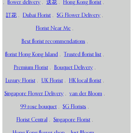
,
flower delivery
,
送花
,
Hong Kong florist
,
訂花
,
Dubai Florist
,
SG Flower Delivery
,
Florist Near Me
,
Best florist recommendations
,
florist Hong Kong Island
,
Trusted florist list
,
Premium Florist
,
Bouquet Delivery
,
Luxury Florist
,
UK Florist
,
HK local florist
,
Singapore Flower Delivery
,
van der Bloom
,
99 rose bouquet
,
SG Florists
,
Florist Central
,
Singapore Florist
,
Hong Kong flower shop
,
Just Bloom
,