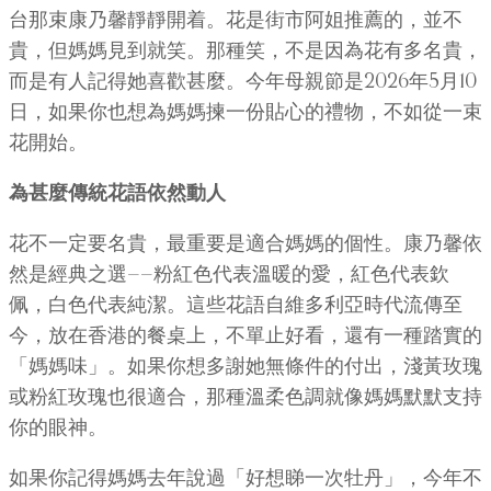
台那束康乃馨靜靜開着。花是街市阿姐推薦的，並不
貴，但媽媽見到就笑。那種笑，不是因為花有多名貴，
而是有人記得她喜歡甚麼。今年母親節是2026年5月10
日，如果你也想為媽媽揀一份貼心的禮物，不如從一束
花開始。
為甚麼傳統花語依然動人
花不一定要名貴，最重要是適合媽媽的個性。康乃馨依
然是經典之選——粉紅色代表溫暖的愛，紅色代表欽
佩，白色代表純潔。這些花語自維多利亞時代流傳至
今，放在香港的餐桌上，不單止好看，還有一種踏實的
「媽媽味」。如果你想多謝她無條件的付出，淺黃玫瑰
或粉紅玫瑰也很適合，那種溫柔色調就像媽媽默默支持
你的眼神。
如果你記得媽媽去年說過「好想睇一次牡丹」，今年不