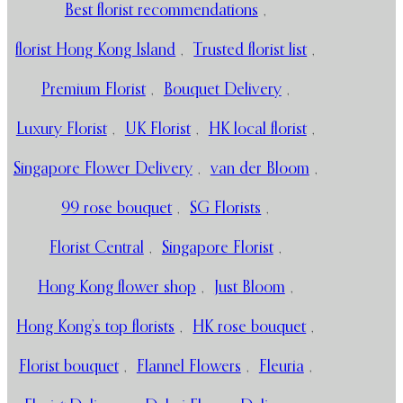
Best florist recommendations
,
florist Hong Kong Island
,
Trusted florist list
,
Premium Florist
,
Bouquet Delivery
,
Luxury Florist
,
UK Florist
,
HK local florist
,
Singapore Flower Delivery
,
van der Bloom
,
99 rose bouquet
,
SG Florists
,
Florist Central
,
Singapore Florist
,
Hong Kong flower shop
,
Just Bloom
,
Hong Kong’s top florists
,
HK rose bouquet
,
Florist bouquet
,
Flannel Flowers
,
Fleuria
,