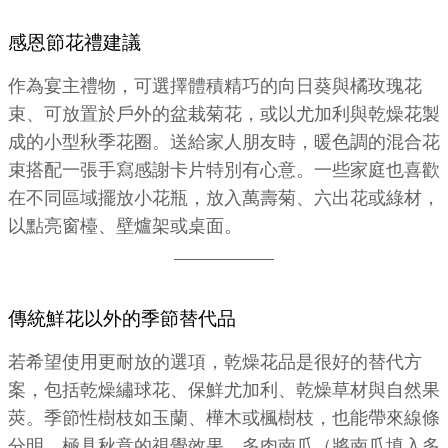
感恩節花禮建議
作為宴主禮物，可選擇體積精巧的向日葵與橘玫瑰花
束、可放置於戶外的盆栽菊花，或以尤加利與乾燥花製
成的小型秋季花圈。送給家人朋友時，暖色調的混合花
束搭配一張手寫感謝卡片特別有心意。一些家庭也喜歡
在不同區域擺放小花瓶，放入萬壽菊、六出花或綠材，
以點亮窗檯、壁爐架或桌面。
傳統鮮花以外的季節替代品
若希望使用更耐放的選項，乾燥花品是很好的替代方
案，包括乾燥繡球花、保鮮尤加利、乾燥草材與自然果
莢。季節性樹枝如玉蘭、樺木或楓樹枝，也能帶來線條
分明、極具秋意的視覺效果。多肉南瓜（將南瓜填入多