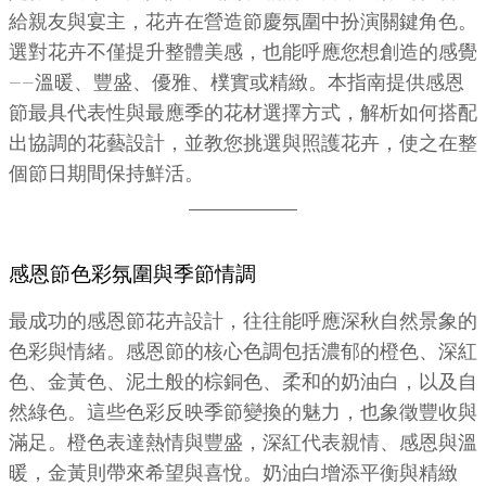
給親友與宴主，花卉在營造節慶氛圍中扮演關鍵角色。
選對花卉不僅提升整體美感，也能呼應您想創造的感覺
——溫暖、豐盛、優雅、樸實或精緻。本指南提供感恩
節最具代表性與最應季的花材選擇方式，解析如何搭配
出協調的花藝設計，並教您挑選與照護花卉，使之在整
個節日期間保持鮮活。
感恩節色彩氛圍與季節情調
最成功的感恩節花卉設計，往往能呼應深秋自然景象的
色彩與情緒。感恩節的核心色調包括濃郁的橙色、深紅
色、金黃色、泥土般的棕銅色、柔和的奶油白，以及自
然綠色。這些色彩反映季節變換的魅力，也象徵豐收與
滿足。橙色表達熱情與豐盛，深紅代表親情、感恩與溫
暖，金黃則帶來希望與喜悅。奶油白增添平衡與精緻