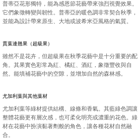
普蒂亞花形獨特，能為感恩節花藝帶來強烈視覺效果。
它們象徵轉變與韌性。普蒂亞的暖色調非常契合秋季，
並能為設計帶來原生、大地或波希米亞風格的氣質。
貫葉連翹果（超級果）
雖然不是花卉，但超級果在秋季花藝中是十分重要的配
角。其果實色彩常為紅、橘紅、酒紅，象徵豐收與自
然。能填補花藝中的空隙，並增加自然的森林感。
尤加利葉與其他葉材
尤加利葉等綠材提供結構、線條和香氣。其藍綠色調讓
整體花藝更有層次感，也可柔化明亮或濃重的花色。綠
材在花藝中扮演黏著劑般的角色，讓各種花材自然融
合。