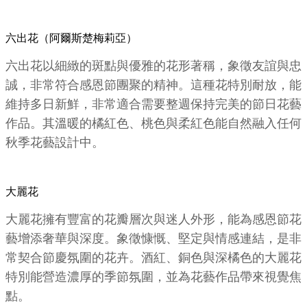
六出花（阿爾斯楚梅莉亞）
六出花以細緻的斑點與優雅的花形著稱，象徵友誼與忠
誠，非常符合感恩節團聚的精神。這種花特別耐放，能
維持多日新鮮，非常適合需要整週保持完美的節日花藝
作品。其溫暖的橘紅色、桃色與柔紅色能自然融入任何
秋季花藝設計中。
大麗花
大麗花擁有豐富的花瓣層次與迷人外形，能為感恩節花
藝增添奢華與深度。象徵慷慨、堅定與情感連結，是非
常契合節慶氛圍的花卉。酒紅、銅色與深橘色的大麗花
特別能營造濃厚的季節氛圍，並為花藝作品帶來視覺焦
點。