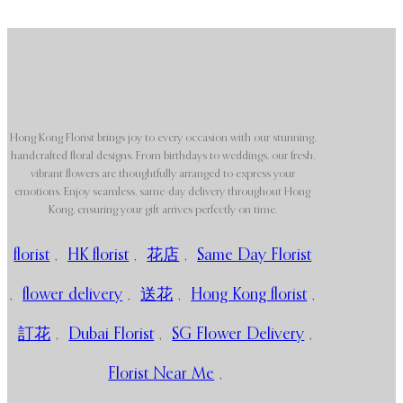
Hong Kong Florist brings joy to every occasion with our stunning,
handcrafted floral designs. From birthdays to weddings, our fresh,
vibrant flowers are thoughtfully arranged to express your
emotions. Enjoy seamless, same-day delivery throughout Hong
Kong, ensuring your gift arrives perfectly on time.
florist
,
HK florist
,
花店
,
Same Day Florist
,
flower delivery
,
送花
,
Hong Kong florist
,
訂花
,
Dubai Florist
,
SG Flower Delivery
,
Florist Near Me
,