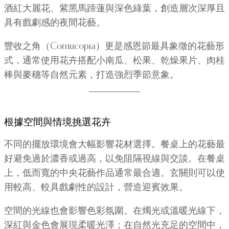
酒紅大麗花、紫黑馬蹄蓮與深色綠葉，創造層次深厚且
具有戲劇感的夜間花藝。
豐收之角（Cornucopia）更是感恩節最具象徵的花藝形
式，通常使用花卉搭配小南瓜、松果、乾燥果片、肉桂
棒與麥穗等自然元素，打造強烈季節意象。
根據空間與情境挑選花卉
不同的擺放環境會大幅影響花材選擇。餐桌上的花藝最
好避免過於濃香或過高，以免阻隔視線與交談。在餐桌
上，低而寬的中央花藝作品通常最合適。玄關則可以使
用較高、較具戲劇性的設計，營造迎賓效果。
空間的光線也會影響色彩氛圍。在燭光或溫暖光線下，
深紅與金色會展現柔暖光澤；在自然光充足的空間中，