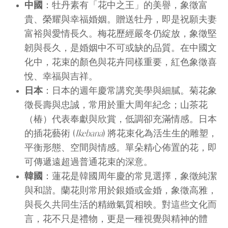
中國
：牡丹素有「花中之王」的美譽，象徵富
貴、榮耀與幸福婚姻。贈送牡丹，即是祝願夫妻
富裕與愛情長久。梅花歷經嚴冬仍綻放，象徵堅
韌與長久，是婚姻中不可或缺的品質。在中國文
化中，花束的顏色與花卉同樣重要，紅色象徵喜
悅、幸福與吉祥。
日本
：日本的週年慶常講究美學與細膩。菊花象
徵長壽與忠誠，常用於重大周年紀念；山茶花
（椿）代表奉獻與欣賞，低調卻充滿情感。日本
的插花藝術 (
Ikebana
) 將花束化為活生生的雕塑，
平衡形態、空間與情感。單朵精心佈置的花，即
可傳遞遠超過普通花束的深意。
韓國
：蓮花是韓國周年慶的常見選擇，象徵純潔
與和諧。蘭花則常用於銀婚或金婚，象徵高雅，
與長久共同生活的精緻氣質相映。對這些文化而
言，花不只是禮物，更是一種視覺與精神的體