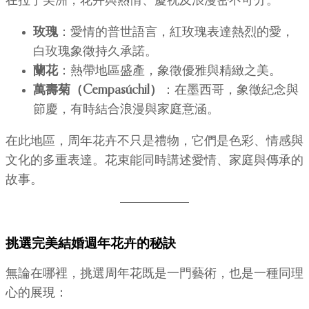
在拉丁美洲，花卉與熱情、慶祝及浪漫密不可分。
玫瑰
：愛情的普世語言，紅玫瑰表達熱烈的愛，
白玫瑰象徵持久承諾。
蘭花
：熱帶地區盛產，象徵優雅與精緻之美。
萬壽菊（Cempasúchil）
：在墨西哥，象徵紀念與
節慶，有時結合浪漫與家庭意涵。
在此地區，周年花卉不只是禮物，它們是色彩、情感與
文化的多重表達。花束能同時講述愛情、家庭與傳承的
故事。
挑選完美結婚週年花卉的秘訣
無論在哪裡，挑選周年花既是一門藝術，也是一種同理
心的展現：