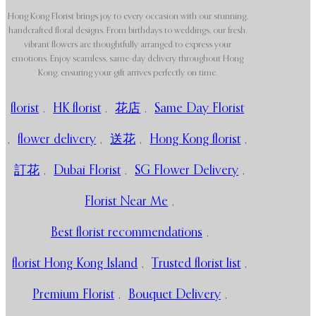
Hong Kong Florist brings joy to every occasion with our stunning,
handcrafted floral designs. From birthdays to weddings, our fresh,
vibrant flowers are thoughtfully arranged to express your
emotions. Enjoy seamless, same-day delivery throughout Hong
Kong, ensuring your gift arrives perfectly on time.
florist
,
HK florist
,
花店
,
Same Day Florist
,
flower delivery
,
送花
,
Hong Kong florist
,
訂花
,
Dubai Florist
,
SG Flower Delivery
,
Florist Near Me
,
Best florist recommendations
,
florist Hong Kong Island
,
Trusted florist list
,
Premium Florist
,
Bouquet Delivery
,