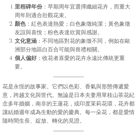
里程碑年份
：早期周年宜選擇纖細花卉，而重大
周年則適合壯觀花束。
顏色
：紅色表達熱愛；白色象徵純潔；黃色象徵
友誼與喜悅；粉色表達欣賞與感謝。
文化意涵
：不同地區對花的象徵不同，例如在歐
洲部分地區白百合可能與喪禮相關。
個人偏好
：收花者喜愛的花卉永遠比傳統更重
要。
花是永恆的故事家。它們以色彩、香氣與形態傳遞愛
意，跨越文化與世代。無論是日本夫妻用單枝山茶花紀
念多年婚姻，南非的王蓮花，或印度茉莉花環，花卉都
讓結婚週年成為生動的愛的慶典。每一朵花，都是愛情
隨時間生長、綻放、轉化的見證。