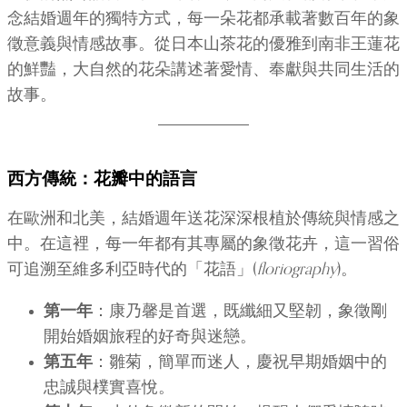
念結婚週年的獨特方式，每一朵花都承載著數百年的象
徵意義與情感故事。從日本山茶花的優雅到南非王蓮花
的鮮豔，大自然的花朵講述著愛情、奉獻與共同生活的
故事。
西方傳統：花瓣中的語言
在歐洲和北美，結婚週年送花深深根植於傳統與情感之
中。在這裡，每一年都有其專屬的象徵花卉，這一習俗
可追溯至維多利亞時代的「花語」(
floriography
)。
第一年
：康乃馨是首選，既纖細又堅韌，象徵剛
開始婚姻旅程的好奇與迷戀。
第五年
：雛菊，簡單而迷人，慶祝早期婚姻中的
忠誠與樸實喜悅。