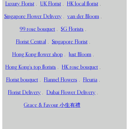
Luxury Florist
,
UK Florist
,
HK local florist
,
Singapore Flower Delivery
,
van der Bloom
,
99 rose bouquet
,
SG Florists
,
Florist Central
,
Singapore Florist
,
Hong Kong flower shop
,
Just Bloom
,
Hong Kong’s top florists
,
HK rose bouquet
,
Florist bouquet
,
Flannel Flowers
,
Fleuria
,
Florist Delivery
,
Dubai Flower Delivery
,
Grace & Favour 小生有禮