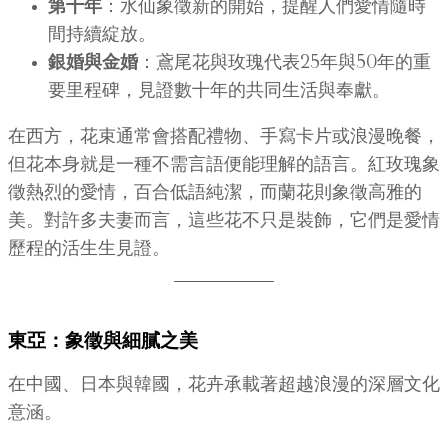
第十年
：水仙象徵新的開始，提醒人們愛情隨時
間持續綻放。
銀婚與金婚
：鳶尾花與玫瑰代表25年與50年的重
要里程碑，見證數十年的共同生活與奉獻。
在西方，花束通常會搭配禮物、手寫卡片或浪漫晚餐，
但花本身就是一種不需言語便能理解的語言。紅玫瑰象
徵熱烈的愛情，百合低語純潔，而蘭花則象徵高雅的
美。對許多夫妻而言，這些花不只是裝飾，它們是愛情
歷程的活生生見證。
東亞：象徵與細膩之美
在中國、日本與韓國，花卉承載著超越浪漫的深層文化
意涵。