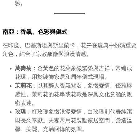
驗。
南亞：香氣、色彩與儀式
在印度、巴基斯坦與斯里蘭卡，花卉在慶典中扮演重要
角色，結合了宗教象徵與浪漫情感。
萬壽菊
：金黃色的花朵象徵繁榮與吉祥，常編成
花環，用於裝飾家居和周年儀式現場。
茉莉花
：以其醉人香氣聞名，象徵愛情、優雅與
感性。茉莉花的花串或花環是深具文化意涵的親
密表達。
玫瑰
：紅玫瑰象徵浪漫愛情，白玫瑰則代表純潔
與長久奉獻。夫妻常用花裝點家居空間，營造溫
馨、美麗、充滿回憶的氛圍。