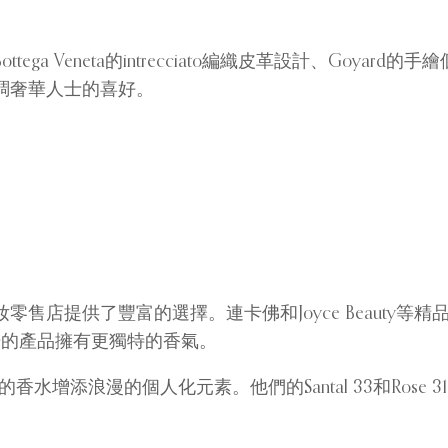
 Veneta的intrecciato編織皮革設計、Goyard
調奢華人士的喜好。
豐富的選擇。連卡佛和Joyce Beauty等精品店匯集了Le L
眾市場的產品擁有更獨特的香氣。
的香水增添浪漫的個人化元素。他們的Santal 33和Ros