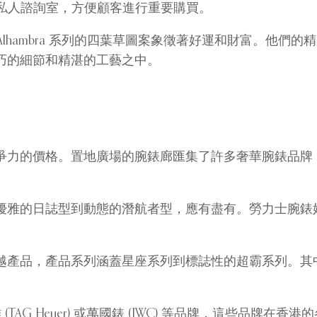
有私人諮詢室，方便顧客進行重要購買。
珠寶設計，例如 Alhambra 系列的四葉草圖案象徵著好運和
巧的細節和精湛的工藝之中。
爭力的價格。置地廣場的腕錶廊匯集了許多奢華腕錶品牌
優雅的日誌型到動態的潛航者型，應有盡有。勞力士腕錶
品，產品系列涵蓋星座系列到標誌性的超霸系列。其中，海馬
 (TAG Heuer) 或萬國錶 (IWC) 等品牌，這些