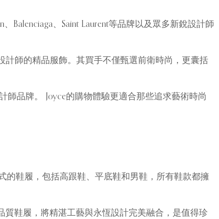
lenciaga、Saint Laurent等品牌以及眾多新銳設計師
設計師的精品服飾。其買手不僅甄選前衛時尚，更囊括
等概念設計師品牌。 Joyce的購物體驗更適合那些追求藝術時尚
示著各種款式的鞋履，包括高跟鞋、平底鞋和男鞋，所有鞋款都擁
史悠久的品牌的高品質鞋履，將精湛工藝與永恆設計完美融合，是值得珍