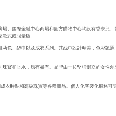
廣場、國際金融中心商場和圓方購物中心均設有香奈兒、
家款式或限量版。
凱莉包、絲巾以及成衣系列。其絲巾設計精美，色彩艷麗
珠寶和香水，應有盡有。品牌由一位堅強獨立的女性創立
皮具到成衣時裝和高級珠寶等各種商品。個人化客製化服務