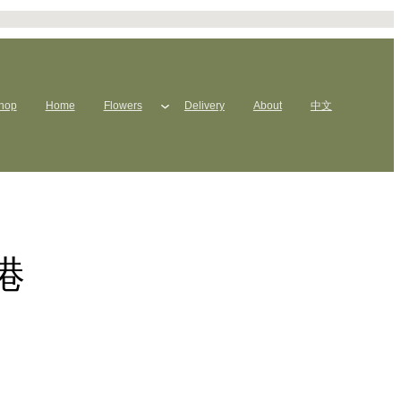
hop
Home
Flowers
Delivery
About
中文
港