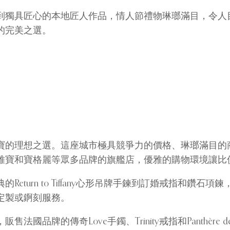
到獨具匠心的本地匠人作品，情人節禮物琳瑯滿目，令人
的完美之選。
寶的理想之選。這座城市極具競爭力的價格、琳瑯滿目的
雅寶和寶格麗等眾多品牌的旗艦店，優雅的購物環境讓比
eturn to Tiffany心形吊牌手鍊到訂婚戒指和鑽
定製或錒刻服務。
牌的傳奇Love手鐲、Trinity戒指和Panthère 