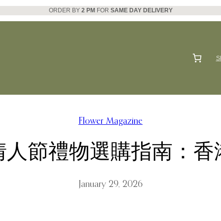
ORDER BY
2 PM
FOR
SAME DAY DELIVERY
S
Flower Magazine
情人節禮物選購指南：香
January 29, 2026