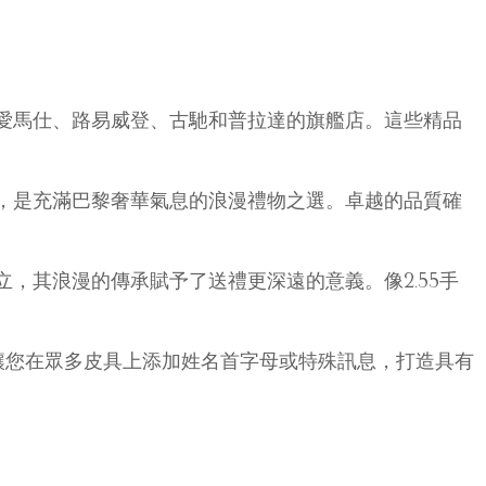
愛馬仕、路易威登、古馳和普拉達的旗艦店。這些精品
，是充滿巴黎奢華氣息的浪漫禮物之選。卓越的品質確
，其浪漫的傳承賦予了送禮更深遠的意義。像2.55手
可讓您在眾多皮具上添加姓名首字母或特殊訊息，打造具有