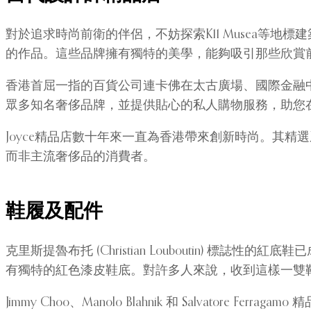
對於追求時尚前衛的伴侶，不妨探索K11 Musea等地標建築中的當
的作品。這些品牌擁有獨特的美學，能夠吸引那些欣賞
香港首屈一指的百貨公司連卡佛在太古廣場、國際金融
眾多知名奢侈品牌，並提供貼心的私人購物服務，助您
Joyce精品店數十年來一直為香港帶來創新時尚。其精選系列包括
而非主流奢侈品的消費者。
鞋履及配件
克里斯提魯布托 (Christian Louboutin)
有獨特的紅色漆皮鞋底。對許多人來說，收到這樣一雙
Jimmy Choo、Manolo Blahnik 和 Salv