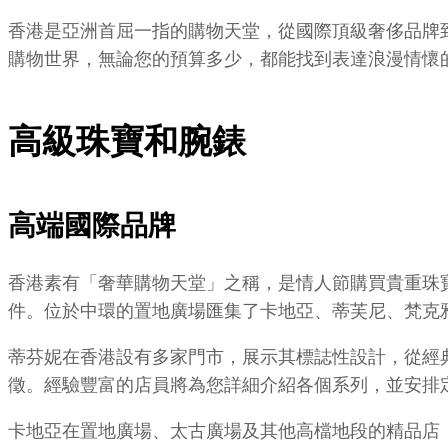
香港是亞洲首屈一指的購物天堂，從國際頂級奢侈品牌
購物世界，無論您的預算多少，都能找到表達浪漫情懷
高級珠寶和腕錶
高端國際品牌
香港素有「奢華購物天堂」之稱，是情人節購買貴重珠
件。位於中環的置地廣場匯集了卡地亞、蒂芙尼、梵克
蒂芬妮在香港設有多家門市，展示其標誌性設計，從經典的R
徵。經驗豐富的店員將為您詳細介紹各個系列，並安排
卡地亞在置地廣場、太古廣場及其他高檔地段的精品店，販售法國品