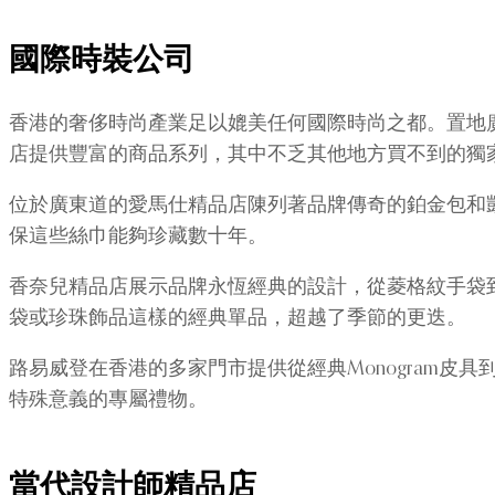
國際時裝公司
香港的奢侈時尚產業足以媲美任何國際時尚之都。置地
店提供豐富的商品系列，其中不乏其他地方買不到的獨
位於廣東道的愛馬仕精品店陳列著品牌傳奇的鉑金包和
保這些絲巾能夠珍藏數十年。
香奈兒精品店展示品牌永恆經典的設計，從菱格紋手袋到
袋或珍珠飾品這樣的經典單品，超越了季節的更迭。
路易威登在香港的多家門市提供從經典Monogram
特殊意義的專屬禮物。
當代設計師精品店