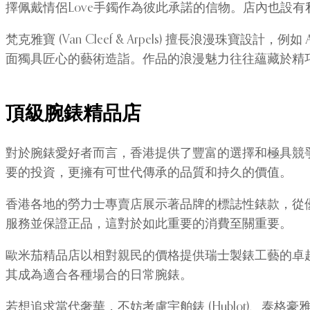
擇佩戴情侶Love手鐲作為彼此承諾的信物。店內也設
梵克雅寶 (Van Cleef & Arpels) 擅長浪漫
面獨具匠心的藝術造詣。作品的浪漫魅力往往蘊藏於精
頂級腕錶精品店
對於腕錶愛好者而言，香港提供了豐富的選擇和極具競
要的投資，更擁有可世代傳承的品質和持久的價值。
香港各地的勞力士專賣店展示著品牌的標誌性錶款，從
服務並保證正品，這對於如此重要的消費至關重要。
歐米茄精品店以相對親民的價格提供瑞士製錶工藝的卓越產
其成為適合各種場合的日常腕錶。
若想追求當代奢華，不妨考慮宇舶錶 (Hublot)、泰格豪雅