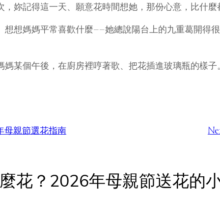
次，妳記得這一天、願意花時間想她，那份心意，比什麼
。想想媽媽平常喜歡什麼——她總說陽台上的九重葛開得
媽媽某個午後，在廚房裡哼著歌、把花插進玻璃瓶的樣子
6年母親節選花指南
Nex
媽喜歡什麼花？2026年母親節送花的