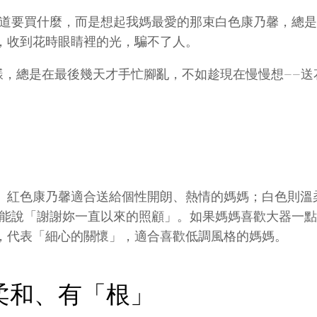
知道要買什麼，而是想起我媽最愛的那束白色康乃馨，總
，收到花時眼睛裡的光，騙不了人。
我一樣，總是在最後幾天才手忙腳亂，不如趁現在慢慢想—
。紅色康乃馨適合送給個性開朗、熱情的媽媽；白色則溫
卻能說「謝謝妳一直以來的照顧」。如果媽媽喜歡大器一
，代表「細心的關懷」，適合喜歡低調風格的媽媽。
柔和、有「根」