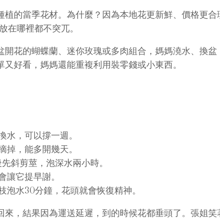
種植的當季花材。為什麼？因為本地花更新鮮、價格更合
媽放在哪裡都不突兀。
盆開花的蝴蝶蘭、迷你玫瑰或多肉組合，媽媽澆水、換盆
單又好看，媽媽還能重複利用裝零錢或小東西。
換水，可以撐一週。
摘掉，能多開幾天。
後先斜剪莖，泡深水兩小時。
會讓它提早謝。
枝泡水30分鐘，花頭就會恢復精神。
回來，結果因為運送延遲，到的時候花都垂頭了。張姐笑