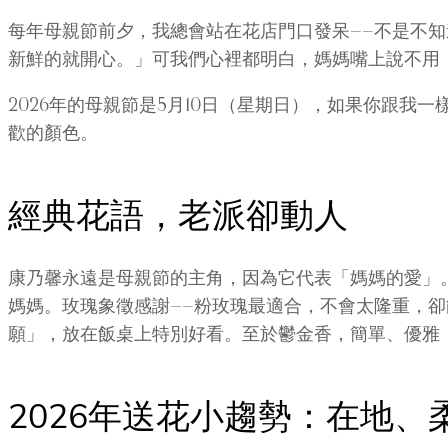
每年母親節前夕，我總會站在花店門口發呆——不是不
新鮮的就開心。」可我們心裡都明白，媽媽嘴上說不用
2026年的母親節是5月10日（星期日），如果你跟
歡的顏色。
經典花語，老派卻動人
康乃馨永遠是母親節的主角，因為它代表「媽媽的愛」
媽媽。玫瑰象徵感謝——粉玫瑰最適合，不會太隆重，
願」，放在飯桌上特別好看。至於鬱金香，簡單、優雅
2026年送花小趨勢：在地、