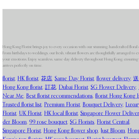
Hong Kong Florist brings joy to every occasion with our stunning, handcrafted floral 
From birthdays to weddings, our fresh, vibrant flowers are thoughtfully arranged to e
your emotions. Enjoy seamless, same-day delivery throughout Hong Kong, ensuring y
arrives perfectly on time.
florist
,
HK florist
,
花店
,
Same Day Florist
,
flower delivery
,
送
Hong Kong florist
,
訂花
,
Dubai Florist
,
SG Flower Delivery
,
Near Me
,
Best florist recommendations
,
florist Hong Kong I
Trusted florist list
,
Premium Florist
,
Bouquet Delivery
,
Luxur
Florist
,
UK Florist
,
HK local florist
,
Singapore Flower Delive
der Bloom
,
99 rose bouquet
,
SG Florists
,
Florist Central
,
Singapore Florist
,
Hong Kong flower shop
,
Just Bloom
,
Hon