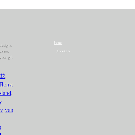
Home
designs.
About Us
xpress
our gift
花
,
Florist
sland
,
y
ry
,
van
g