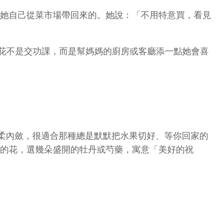
是她自己從菜市場帶回來的。她說：「不用特意買，看見
—送花不是交功課，而是幫媽媽的廚房或客廳添一點她會喜
柔內斂，很適合那種總是默默把水果切好、等你回家的
點的花，選幾朵盛開的牡丹或芍藥，寓意「美好的祝