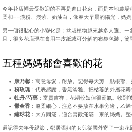
今年花店裡最受歡迎的不再是進口花束，而是本地農場
柔和——淡粉、淺紫、奶油白，像春天早晨的陽光，媽
另一個很貼心的小變化是：盆栽植物越來越多人選。一
且，很多花店現在會用牛皮紙或可分解的布袋包裝，簡
五種媽媽都會喜歡的花
康乃馨
：寓意母愛，耐放。記得每天剪一點根部、
粉玫瑰
：代表感謝，香氣淡雅。把枯萎的外層花瓣
牡丹/芍藥
：富貴吉祥，花期較短但很霸氣。收到
鬱金香
：溫柔細心，注意不要放在水果旁邊，乙烯
繡球花
：大方圓滿，適合喜歡滿滿一束的媽媽。整
還記得去年母親節，鄰居張姐的女兒從國外寄了一束花