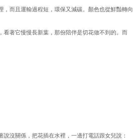
理，而且運輸過程短，環保又減碳。顏色也從鮮豔轉向
，看著它慢慢長新葉，那份陪伴是切花做不到的。而
著說沒關係，把花插在水裡，一邊打電話跟女兒說：