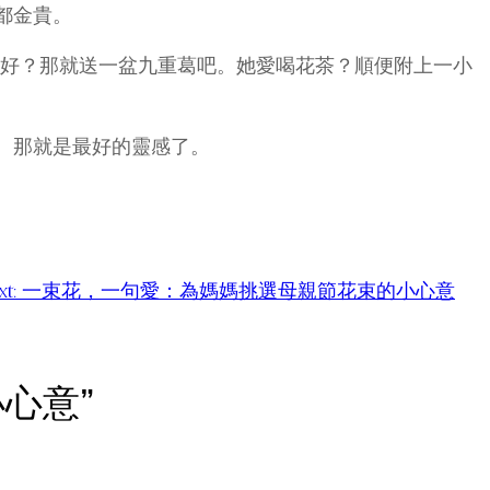
都金貴。
很好？那就送一盆九重葛吧。她愛喝花茶？順便附上一小
。那就是最好的靈感了。
t:
一束花，一句愛：為媽媽挑選母親節花束的小心意
小心意”