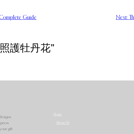
 Complete Guide
Next:
Th
栽培與照護牡丹花”
Home
designs.
About Us
xpress
our gift