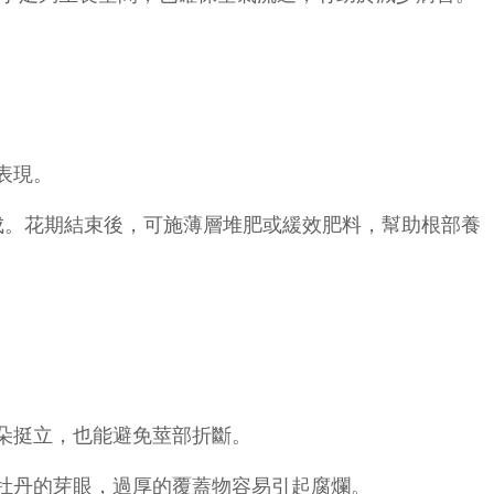
表現。
成。花期結束後，可施薄層堆肥或緩效肥料，幫助根部養
朵挺立，也能避免莖部折斷。
牡丹的芽眼，過厚的覆蓋物容易引起腐爛。