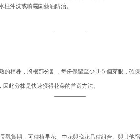
水柱沖洗或噴灑園藝油防治。
。
的植株，將根部分割，每份保留至少 3–5 個芽眼，確
，因此分株是快速獲得花朵的首選方法。
。為延長觀賞期，可種植早花、中花與晚花品種組合。與其