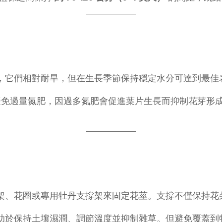
，它們相對耐旱，但在生長季節保持穩定水分可達到最佳
免過量氮肥，因過多氮肥會促進葉片生長而抑制花芽形
架、花圈或專用牡丹支撐架來固定花莖。支撐不僅保持花
助於保持土壤濕潤、調節溫度並抑制雜草。但避免覆蓋到