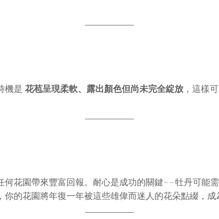
時機是
花苞呈現柔軟、露出顏色但尚未完全綻放
，這樣可
任何花園帶來豐富回報。耐心是成功的關鍵——牡丹可能
，你的花園將年復一年被這些雄偉而迷人的花朵點綴，成