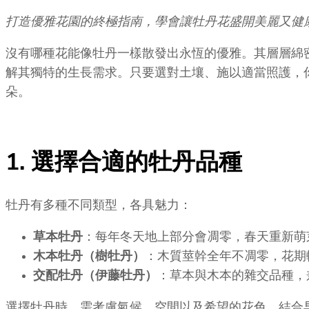
打造優雅花園的終極指南，學會讓牡丹花盛開美麗又健
沒有哪種花能像牡丹一樣散發出永恆的優雅。其層層綿
解其獨特的生長需求。只要選對土壤、施以適當照護，
朵。
1. 選擇合適的牡丹品種
牡丹有多種不同類型，各具魅力：
草本牡丹
：每年冬天地上部分會凋零，春天重新萌
木本牡丹（樹牡丹）
：木質莖幹全年不凋零，花期
交配牡丹（伊藤牡丹）
：草本與木本的雜交品種，
選擇牡丹時，需考慮氣候、空間以及希望的花色。結合