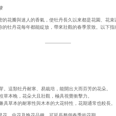
康
密的花瓣與迷人的香氣，使牡丹長久以來都是花園、花束
你的牡丹花每年都能綻放，帶來壯觀的春季景致。以下指
芽。這類牡丹耐寒、易栽培，能開出大而芬芳的花朵。
較草本晚，花朵大且壯觀，極具視覺衝擊力。
兼具草本的耐寒性與木本的大花特性，花期通常也較長。
早花、中花及晚花品種，可延長整個春季的花期。