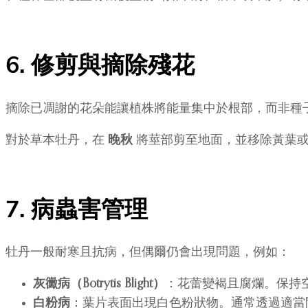
6. 修剪與摘除殘花
摘除已凋謝的花朵能讓植株將能量集中於根部，而非種
對於草本牡丹，在
晚秋
將莖部剪至地面，並移除黃葉或
7. 病蟲害管理
牡丹一般耐寒且抗病，但偶爾仍會出現問題，例如：
灰黴病（Botrytis Blight）
：花蕾變褐且腐爛。保持
白粉病
：葉片表面出現白色粉狀物。通常透過適當