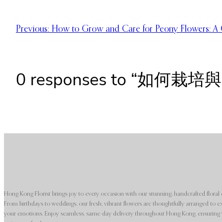
Previous:
How to Grow and Care for Peony Flowers: A
0 responses to “如何
Hong Kong Florist brings joy to every occasion with our stunning, handcrafted floral 
From birthdays to weddings, our fresh, vibrant flowers are thoughtfully arranged to e
your emotions. Enjoy seamless, same-day delivery throughout Hong Kong, ensuring y