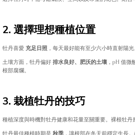
2. 選擇理想種植位置
牡丹喜愛
充足日照
，每天最好能有至少六小時直射陽光
土壤方面，牡丹偏好
排水良好、肥沃的土壤
，pH 值
根部腐爛。
3. 栽植牡丹的技巧
種植深度與時機對牡丹健康和花量至關重要。裸根牡丹
牡丹最佳種植時期是
秋季
，讓根部在冬天前穩定生長