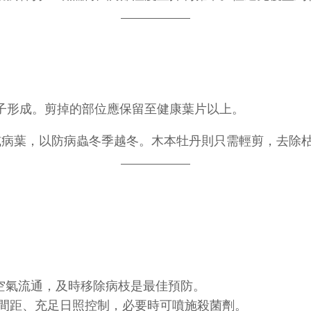
子形成。剪掉的部位應保留至健康葉片以上。
病葉，以防病蟲冬季越冬。木本牡丹則只需輕剪，去除
空氣流通，及時移除病枝是最佳預防。
間距、充足日照控制，必要時可噴施殺菌劑。