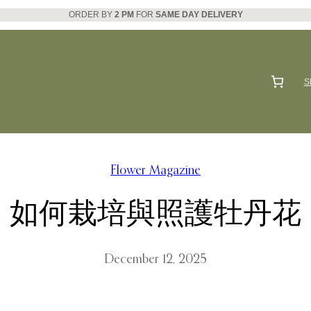
ORDER BY
2 PM
FOR
SAME DAY DELIVERY
S
Flower Magazine
如何栽培與照護牡丹花
December 12, 2025