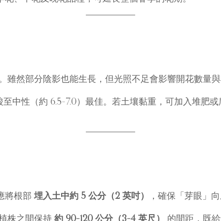
。雖然部分陰影也能生長，但光照不足會影響開花數量與
微酸至中性（約 6.5–7.0）最佳。若土壤黏重，可加入
應將根部
埋入土中約 5 公分（2 英吋）
，確保「芽眼」向
。植株之間保持
約 90–120 公分（3–4 英尺）
的間距，既給