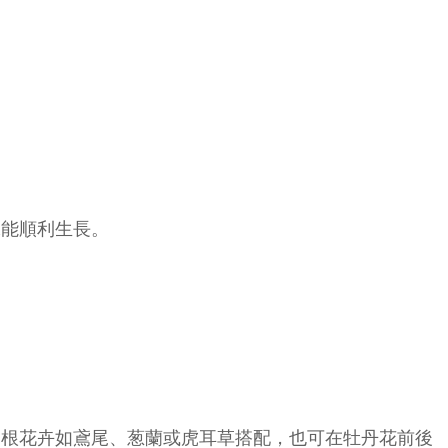
保能順利生長。
他宿根花卉如鳶尾、葱蘭或虎耳草搭配，也可在牡丹花前後