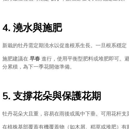
4. 澆水與施肥
新栽的牡丹需定期澆水以促進根系生長。一旦根系穩定
施肥建議在
早春
進行，使用平衡型肥料或堆肥即可。避
分累積，為下一季花開做準備。
5. 支撐花朵與保護花期
牡丹花朵大且重，容易在雨後或風中下垂。可用花杆支
在植株基部覆蓋有機覆蓋物（如木屑、稻草或堆肥）有