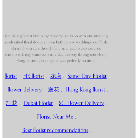
Hong Kong Florist brings joy to every occasion with our stunning,
handcrafted floral designs. From birthdays to weddings, our fresh,
vibrant flowers are thoughtfully arranged to express your
emotions. Enjoy seamless, same-day delivery throughout Hong
Kong, ensuring your gift arrives perfectly on time.
florist
,
HK florist
,
花店
,
Same Day Florist
,
flower delivery
,
送花
,
Hong Kong florist
,
訂花
,
Dubai Florist
,
SG Flower Delivery
,
Florist Near Me
,
Best florist recommendations
,