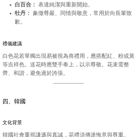
白百合：
表達純潔與重新開始。
牡丹：
象徵尊嚴、同情與敬意，常用於向長輩致
歉。
禮儀建議
白色花若單獨出現易被視為喪禮用，應搭配紅、粉或黃
等吉祥色。送花時應雙手奉上，以示尊敬。花束需整
齊、和諧，避免過於誇張。
四、韓國
文化背景
韓國社會重視謙遜與真誠，花禮須傳達悔意與尊重。