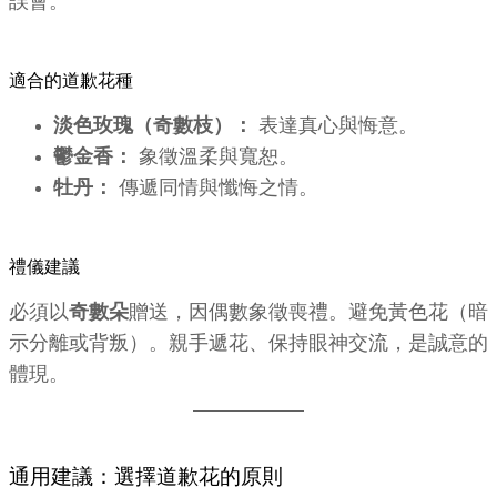
誤會。
適合的道歉花種
淡色玫瑰（奇數枝）：
表達真心與悔意。
鬱金香：
象徵溫柔與寬恕。
牡丹：
傳遞同情與懺悔之情。
禮儀建議
必須以
奇數朵
贈送，因偶數象徵喪禮。避免黃色花（暗
示分離或背叛）。親手遞花、保持眼神交流，是誠意的
體現。
通用建議：選擇道歉花的原則