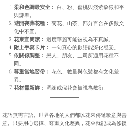
柔和色調最安全：
白、粉、蜜桃與淺紫象徵和平
與謙卑。
避開喪葬花種：
菊花、山茶、部分百合在多數文
化中不宜。
花束宜簡潔：
過度華麗可能被視為不真誠。
附上手寫卡片：
一句真心的歉語能深化感受。
依關係調整：
戀人、朋友、上司所適用花種不
同。
尊重當地習俗：
花色、數量與包裝都有文化差
異。
花材需新鮮：
凋謝或假花會被視為敷衍。
花語無需言語。世界各地的人們都以花來傳遞歉意與善
意。只要用心選擇、尊重文化差異，花朵就能成為修復