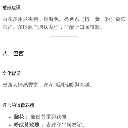
禮儀建議
白花多用於喪禮，應避免。亮色系（橙、黃、粉）象徵
吉祥。多以親自贈送為佳，並配上口頭道歉。
八、巴西
文化背景
巴西人情感豐富，送花強調溫暖與真誠。
適合的道歉花種
蘭花：
象徵尊重與欽佩。
粉或黃玫瑰：
表達和平與友誼。