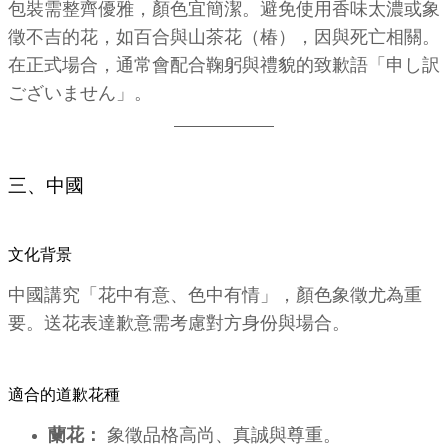
包裝需整齊優雅，顏色宜簡潔。避免使用香味太濃或象
徵不吉的花，如百合與山茶花（椿），因與死亡相關。
在正式場合，通常會配合鞠躬與禮貌的致歉語「申し訳
ございません」。
三、中國
文化背景
中國講究「花中有意、色中有情」，顏色象徵尤為重
要。送花表達歉意需考慮對方身份與場合。
適合的道歉花種
蘭花：
象徵品格高尚、真誠與尊重。