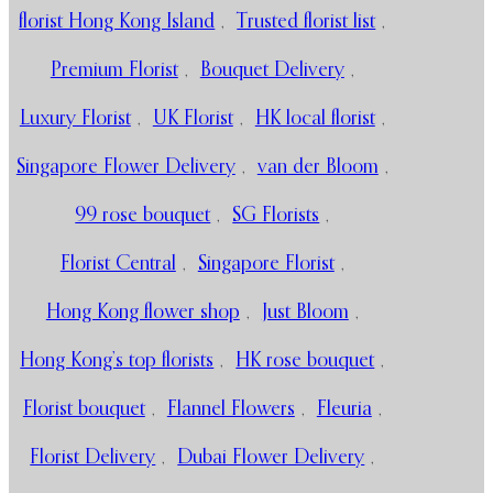
florist Hong Kong Island
,
Trusted florist list
,
Premium Florist
,
Bouquet Delivery
,
Luxury Florist
,
UK Florist
,
HK local florist
,
Singapore Flower Delivery
,
van der Bloom
,
99 rose bouquet
,
SG Florists
,
Florist Central
,
Singapore Florist
,
Hong Kong flower shop
,
Just Bloom
,
Hong Kong’s top florists
,
HK rose bouquet
,
Florist bouquet
,
Flannel Flowers
,
Fleuria
,
Florist Delivery
,
Dubai Flower Delivery
,