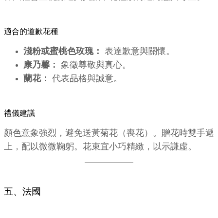
適合的道歉花種
淺粉或蜜桃色玫瑰：
表達歉意與關懷。
康乃馨：
象徵尊敬與真心。
蘭花：
代表品格與誠意。
禮儀建議
顏色意象強烈，避免送黃菊花（喪花）。贈花時雙手遞
上，配以微微鞠躬。花束宜小巧精緻，以示謙虛。
五、法國