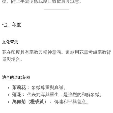
復。附上手寫便條或親自致歉最具誠意。
七、印度
文化背景
花在印度具有宗教與精神意涵。道歉用花需考慮宗教背
景與場合。
適合的道歉花種
茉莉花：
象徵尊重與真誠。
蓮花：
代表純潔與重生，是強烈的和解象徵。
萬壽菊（橙或黃）：
傳達和平與善意。