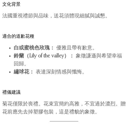
文化背景
法國重視禮節與品味，送花須體現細膩與誠懇。
適合的道歉花種
白或蜜桃色玫瑰：
優雅且帶有歉意。
鈴蘭（Lily of the valley）：
象徵謙遜與希望幸福
回歸。
繡球花：
表達深刻情感與懺悔。
禮儀建議
菊花僅限於喪禮。花束宜簡約高雅，不宜過於濃烈。贈
花前應先去掉塑膠包裝，這是禮貌的象徵。