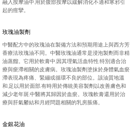
融入按摩油中,用於腹部按摩以緩解消化不適和寒邪引
起的痙攣。
玫瑰油製劑
中醫配方中的玫瑰油在製備方法和預期用途上與西方芳
香療法玫瑰油不同。中醫玫瑰油通常是浸泡製劑而非精
油蒸餾。它用於軟膏中,因其理氣活血特性,特別適合治
療與瘀滯相關的皮膚病。玫瑰油製劑塗抹於身體氣血瘀
滯表現為疼痛、緊繃或循環不良的部位。該油質地溫
和,足以用於面部,有時用於傳統美容製劑以改善膚色和
減少老年斑,中醫將其歸因於血瘀。玫瑰軟膏還用於治
療與肝氣鬱結和月經問題相關的乳房脹痛。
金銀花油