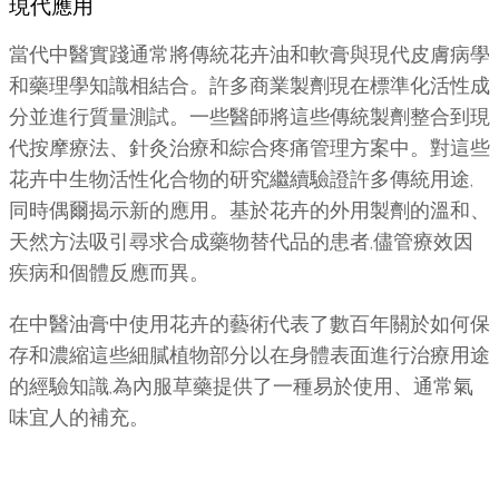
現代應用
當代中醫實踐通常將傳統花卉油和軟膏與現代皮膚病學
和藥理學知識相結合。許多商業製劑現在標準化活性成
分並進行質量測試。一些醫師將這些傳統製劑整合到現
代按摩療法、針灸治療和綜合疼痛管理方案中。對這些
花卉中生物活性化合物的研究繼續驗證許多傳統用途,
同時偶爾揭示新的應用。基於花卉的外用製劑的溫和、
天然方法吸引尋求合成藥物替代品的患者,儘管療效因
疾病和個體反應而異。
在中醫油膏中使用花卉的藝術代表了數百年關於如何保
存和濃縮這些細膩植物部分以在身體表面進行治療用途
的經驗知識,為內服草藥提供了一種易於使用、通常氣
味宜人的補充。