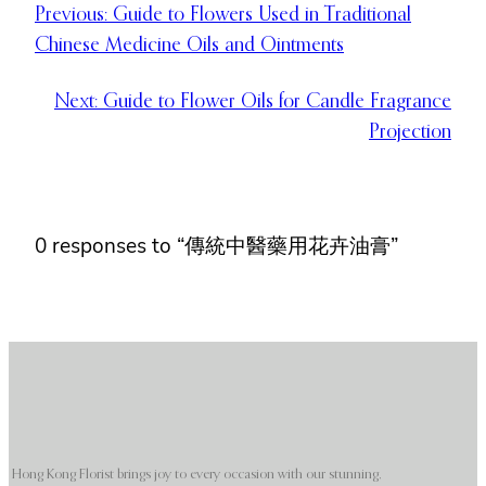
Previous:
Guide to Flowers Used in Traditional
Chinese Medicine Oils and Ointments
Next:
Guide to Flower Oils for Candle Fragrance
Projection
0 responses to “傳統中醫藥用花卉油膏”
Hong Kong Florist brings joy to every occasion with our stunning,