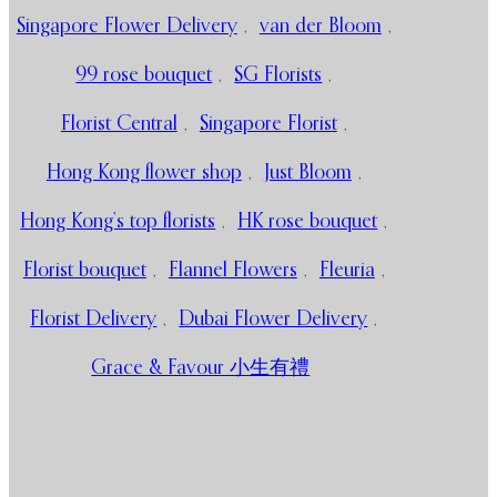
Singapore Flower Delivery
,
van der Bloom
,
99 rose bouquet
,
SG Florists
,
Florist Central
,
Singapore Florist
,
Hong Kong flower shop
,
Just Bloom
,
Hong Kong’s top florists
,
HK rose bouquet
,
Florist bouquet
,
Flannel Flowers
,
Fleuria
,
Florist Delivery
,
Dubai Flower Delivery
,
Grace & Favour 小生有禮