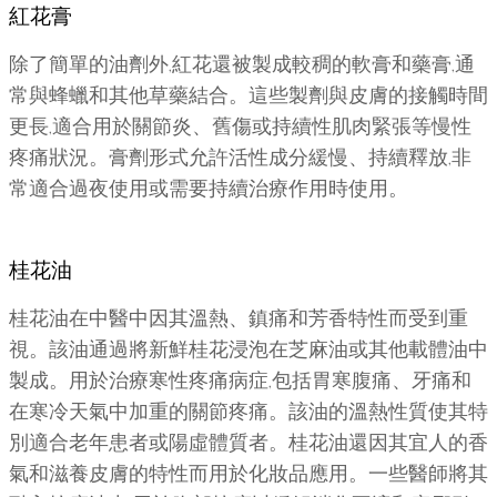
紅花膏
除了簡單的油劑外,紅花還被製成較稠的軟膏和藥膏,通
常與蜂蠟和其他草藥結合。這些製劑與皮膚的接觸時間
更長,適合用於關節炎、舊傷或持續性肌肉緊張等慢性
疼痛狀況。膏劑形式允許活性成分緩慢、持續釋放,非
常適合過夜使用或需要持續治療作用時使用。
桂花油
桂花油在中醫中因其溫熱、鎮痛和芳香特性而受到重
視。該油通過將新鮮桂花浸泡在芝麻油或其他載體油中
製成。用於治療寒性疼痛病症,包括胃寒腹痛、牙痛和
在寒冷天氣中加重的關節疼痛。該油的溫熱性質使其特
別適合老年患者或陽虛體質者。桂花油還因其宜人的香
氣和滋養皮膚的特性而用於化妝品應用。一些醫師將其