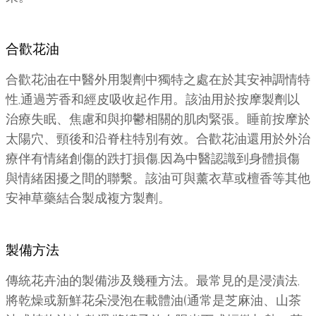
合歡花油
合歡花油在中醫外用製劑中獨特之處在於其安神調情特
性,通過芳香和經皮吸收起作用。該油用於按摩製劑以
治療失眠、焦慮和與抑鬱相關的肌肉緊張。睡前按摩於
太陽穴、頸後和沿脊柱特別有效。合歡花油還用於外治
療伴有情緒創傷的跌打損傷,因為中醫認識到身體損傷
與情緒困擾之間的聯繫。該油可與薰衣草或檀香等其他
安神草藥結合製成複方製劑。
製備方法
傳統花卉油的製備涉及幾種方法。最常見的是浸漬法,
將乾燥或新鮮花朵浸泡在載體油(通常是芝麻油、山茶