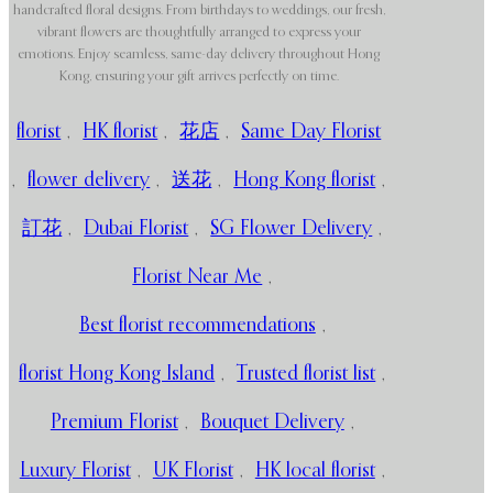
handcrafted floral designs. From birthdays to weddings, our fresh,
vibrant flowers are thoughtfully arranged to express your
emotions. Enjoy seamless, same-day delivery throughout Hong
Kong, ensuring your gift arrives perfectly on time.
florist
,
HK florist
,
花店
,
Same Day Florist
,
flower delivery
,
送花
,
Hong Kong florist
,
訂花
,
Dubai Florist
,
SG Flower Delivery
,
Florist Near Me
,
Best florist recommendations
,
florist Hong Kong Island
,
Trusted florist list
,
Premium Florist
,
Bouquet Delivery
,
Luxury Florist
,
UK Florist
,
HK local florist
,