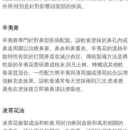
外用,特別是針對影響頭面部的疾病。
辛夷膏
辛夷膏專門針對鼻部疾病配製。該軟膏塗抹於鼻孔內或
鼻道周圍以治療鼻塞、鼻炎和鼻竇炎。辛夷花的溫熱辛
散特性有助於打開鼻道並減少炎症。傳統製備方法是將
乾燥的辛夷花蕾研磨成粉末,與凡士林、蜂蠟或其他軟
膏基質混合。一些配方將辛夷與薄荷腦或薄荷結合以增
強解充血效果。該軟膏通常每天塗抹兩到三次,患者應
避免在塗抹後立即擤鼻涕以便吸收。
凌霄花油
凌霄花被製成油和軟膏,用於治療與血瘀和風邪相關的