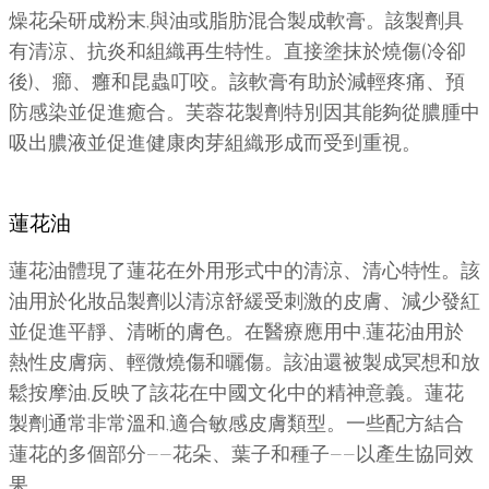
燥花朵研成粉末,與油或脂肪混合製成軟膏。該製劑具
有清涼、抗炎和組織再生特性。直接塗抹於燒傷(冷卻
後)、癤、癰和昆蟲叮咬。該軟膏有助於減輕疼痛、預
防感染並促進癒合。芙蓉花製劑特別因其能夠從膿腫中
吸出膿液並促進健康肉芽組織形成而受到重視。
蓮花油
蓮花油體現了蓮花在外用形式中的清涼、清心特性。該
油用於化妝品製劑以清涼舒緩受刺激的皮膚、減少發紅
並促進平靜、清晰的膚色。在醫療應用中,蓮花油用於
熱性皮膚病、輕微燒傷和曬傷。該油還被製成冥想和放
鬆按摩油,反映了該花在中國文化中的精神意義。蓮花
製劑通常非常溫和,適合敏感皮膚類型。一些配方結合
蓮花的多個部分——花朵、葉子和種子——以產生協同效
果。