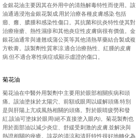
金銀花油主要因其在外用中的清熱解毒特性而使用。該
油通過浸泡金銀花製成,用於治療各種皮膚感染,包括
癤、癰、膿腫和感染性傷口。其抗菌和抗炎特性使其對
治療痤瘡、熱性濕疹和其他炎症性皮膚病很有價值。金
銀花油通常與連翹或蒲公英等其他清熱草藥結合製成複
方軟膏。該製劑性質寒涼,適合治療熱性、紅腫的皮膚
病,但不適合寒性病症或顯示虛證的傷口。
菊花油
菊花油在中醫外用製劑中主要用於眼部相關疾病和頭
痛。該油塗抹於太陽穴、前額或眼周以緩解頭痛,特別
是與肝陽上亢或風熱相關的頭痛。對於眼睛疲勞和發
紅,該油可塗抹於眼周(絕不直接塗入眼內)。菊花製劑也
用於面部油以減少炎症、舒緩受刺激的皮膚,並解決與
熱證相關的痤瘡。該花的清涼和清肝特性很好地轉化為