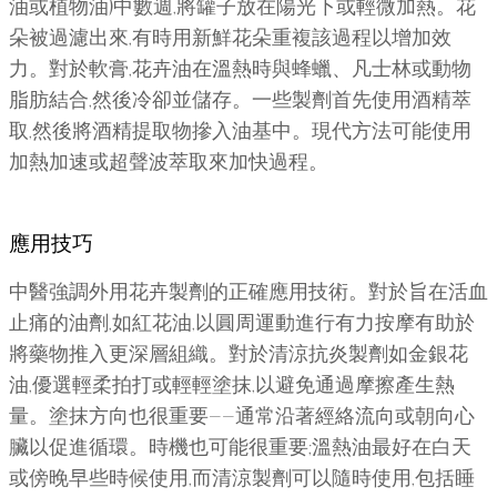
油或植物油)中數週,將罐子放在陽光下或輕微加熱。花
朵被過濾出來,有時用新鮮花朵重複該過程以增加效
力。對於軟膏,花卉油在溫熱時與蜂蠟、凡士林或動物
脂肪結合,然後冷卻並儲存。一些製劑首先使用酒精萃
取,然後將酒精提取物摻入油基中。現代方法可能使用
加熱加速或超聲波萃取來加快過程。
應用技巧
中醫強調外用花卉製劑的正確應用技術。對於旨在活血
止痛的油劑,如紅花油,以圓周運動進行有力按摩有助於
將藥物推入更深層組織。對於清涼抗炎製劑如金銀花
油,優選輕柔拍打或輕輕塗抹,以避免通過摩擦產生熱
量。塗抹方向也很重要——通常沿著經絡流向或朝向心
臟以促進循環。時機也可能很重要;溫熱油最好在白天
或傍晚早些時候使用,而清涼製劑可以隨時使用,包括睡