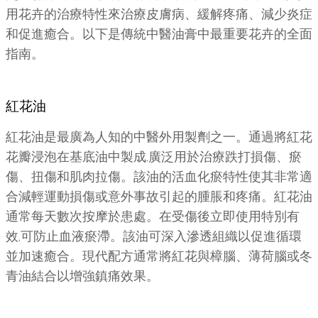
用花卉的治療特性來治療皮膚病、緩解疼痛、減少炎症
和促進癒合。以下是傳統中醫油膏中最重要花卉的全面
指南。
紅花油
紅花油是最廣為人知的中醫外用製劑之一。通過將紅花
花瓣浸泡在基底油中製成,廣泛用於治療跌打損傷、瘀
傷、扭傷和肌肉拉傷。該油的活血化瘀特性使其非常適
合減輕運動損傷或意外事故引起的腫脹和疼痛。紅花油
通常每天數次按摩於患處。在受傷後立即使用特別有
效,可防止血液瘀滯。該油可深入滲透組織以促進循環
並加速癒合。現代配方通常將紅花與樟腦、薄荷腦或冬
青油結合以增強鎮痛效果。