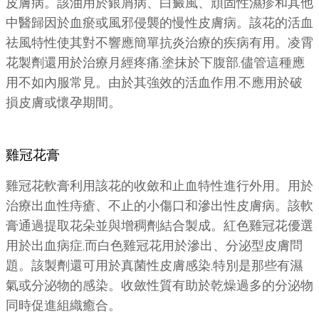
皮膚病。該油用於銀屑病、白癜風、頑固性濕疹和其他
中醫歸因於血瘀或風邪侵襲的慢性皮膚病。該花的活血
祛風特性使其對不響應簡單抗炎治療的疾病有用。凌霄
花製劑還用於治療月經疼痛,塗抹於下腹部,儘管這種應
用不如內服常見。由於其強效的活血作用,不應用於破
損皮膚或懷孕期間。
雞冠花膏
雞冠花軟膏利用該花的收斂和止血特性進行外用。用於
治療出血性痔瘡、不止的小傷口和滲出性皮膚病。該軟
膏通過提取花朵並與增稠劑結合製成。紅色雞冠花優選
用於出血病症,而白色雞冠花用於滲出、分泌型皮膚問
題。該製劑還可用於真菌性皮膚感染,特別是那些有濕
氣或分泌物的感染。收斂性質有助於乾燥過多的分泌物
同時促進組織癒合。