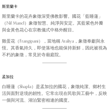
斯里蘭卡
斯里蘭卡的花卉象徵深受佛教影響。國花「藍睡蓮」
（Nil Manel）象徵智慧、純淨與安定。其藍紫色外瓣
與金黃色花心在宗教儀式中格外醒目。
雞蛋花（Frangipani），當地稱 Araliya，象徵奉獻與永
恆。其香氣持久，即使落地也能保持新鮮，因此被視為
不朽的象徵，常見於寺廟庭院。
孟加拉
白睡蓮（Shapla）是孟加拉的國花，象徵純潔、鄉村生
活與面對逆境的韌性。它常出現在民歌與工藝中，反映
一個與河流、湖泊緊密相連的國度。