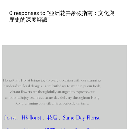
0 responses to “亞洲花卉象徵指南：文化與
歷史的深度解讀”
Hong Kong Florist brings joy to every occasion with our stunning,
handcrafted floral designs. From birthdays to weddings, our fresh,
vibrant flowers are thoughtfully arranged to express your
emotions. Enjoy seamless, same-day delivery throughout Hong
Kong, ensuring your gift arrives perfectly on time.
florist
,
HK florist
,
花店
,
Same Day Florist