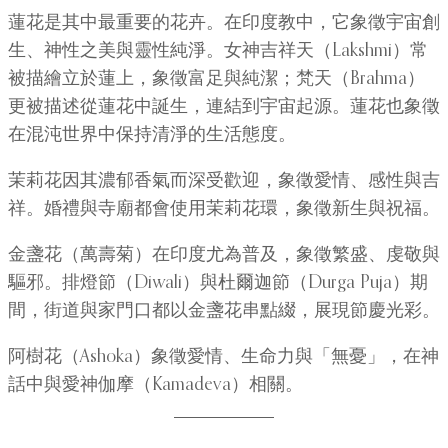
蓮花是其中最重要的花卉。在印度教中，它象徵宇宙創
生、神性之美與靈性純淨。女神吉祥天（Lakshmi）常
被描繪立於蓮上，象徵富足與純潔；梵天（Brahma）
更被描述從蓮花中誕生，連結到宇宙起源。蓮花也象徵
在混沌世界中保持清淨的生活態度。
茉莉花因其濃郁香氣而深受歡迎，象徵愛情、感性與吉
祥。婚禮與寺廟都會使用茉莉花環，象徵新生與祝福。
金盞花（萬壽菊）在印度尤為普及，象徵繁盛、虔敬與
驅邪。排燈節（Diwali）與杜爾迦節（Durga Puja）期
間，街道與家門口都以金盞花串點綴，展現節慶光彩。
阿樹花（Ashoka）象徵愛情、生命力與「無憂」，在神
話中與愛神伽摩（Kamadeva）相關。