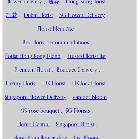
,
flower delivery
,
送花
,
Hong Kong florist
,
訂花
,
Dubai Florist
,
SG Flower Delivery
,
Florist Near Me
,
Best florist recommendations
,
florist Hong Kong Island
,
Trusted florist list
,
Premium Florist
,
Bouquet Delivery
,
Luxury Florist
,
UK Florist
,
HK local florist
,
Singapore Flower Delivery
,
van der Bloom
,
99 rose bouquet
,
SG Florists
,
Florist Central
,
Singapore Florist
,
Hong Kong flower shop
,
Just Bloom
,