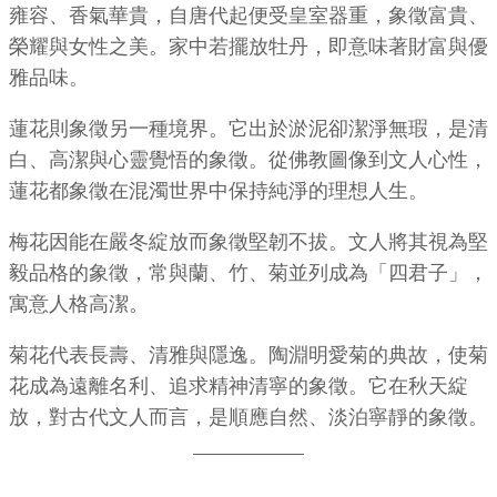
雍容、香氣華貴，自唐代起便受皇室器重，象徵富貴、
榮耀與女性之美。家中若擺放牡丹，即意味著財富與優
雅品味。
蓮花則象徵另一種境界。它出於淤泥卻潔淨無瑕，是清
白、高潔與心靈覺悟的象徵。從佛教圖像到文人心性，
蓮花都象徵在混濁世界中保持純淨的理想人生。
梅花因能在嚴冬綻放而象徵堅韌不拔。文人將其視為堅
毅品格的象徵，常與蘭、竹、菊並列成為「四君子」，
寓意人格高潔。
菊花代表長壽、清雅與隱逸。陶淵明愛菊的典故，使菊
花成為遠離名利、追求精神清寧的象徵。它在秋天綻
放，對古代文人而言，是順應自然、淡泊寧靜的象徵。