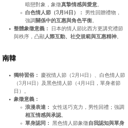
暗戀對象，象徵
真摯情感與愛意
。
白色情人節（3月14日）：
男性回贈禮物，
強調
關係中的互惠與角色平衡
。
整體象徵意義：
日本的情人節比西方更講究禮節
與秩序，凸顯
人際互動、社交規範與互惠精神
。
南韓
獨特習俗：
慶祝情人節（2月14日）、白色情人節
（3月14日）及黑色情人節（4月14日，單身者節
日）。
象徵意義：
浪漫表達：
女性送巧克力，男性回禮；強調
相互情感與承認
。
單身認同：
黑色情人節象徵
自我認知與單身