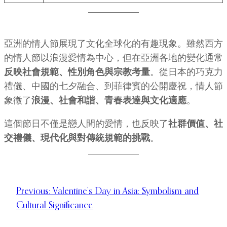
亞洲的情人節展現了文化全球化的有趣現象。雖然西方
的情人節以浪漫愛情為中心，但在亞洲各地的變化通常
反映社會規範、性別角色與宗教考量
。從日本的巧克力
禮儀、中國的七夕融合、到菲律賓的公開慶祝，情人節
象徵了
浪漫、社會和諧、青春表達與文化適應
。
這個節日不僅是戀人間的愛情，也反映了
社群價值、社
交禮儀、現代化與對傳統規範的挑戰
。
Previous:
Valentine’s Day in Asia: Symbolism and
Cultural Significance