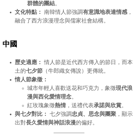
群體的團結
。
文化特點：
南韓情人節強調
有意識地表達情感
，
融合了西方浪漫理念與儒家社會結構。
中國
歷史適應：
情人節是近代西方傳入的節日，而本
土的
七夕節
（牛郎織女傳說）更傳統。
情人節象徵：
城市年輕人喜歡送花和巧克力，象徵
現代浪
漫與西化愛情理念
。
紅玫瑰象徵
熱情
，送禮代表
承諾與欣賞
。
與七夕對比：
七夕強調
忠貞、思念與團聚
，顯示
出對
長久愛情與神話浪漫
的偏好。