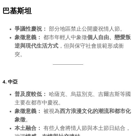
巴基斯坦
爭議性慶祝：
部分地區禁止公開慶祝情人節。
象徵意義：
都市年輕人中象徵
個人自由、戀愛叛
逆與現代生活方式
，但與保守社會規範形成衝
突。
4. 中亞
普及度較低：
哈薩克、烏茲別克、吉爾吉斯等國
主要在都市中慶祝。
象徵意義：
被視為
西方浪漫文化的潮流和都市化
象徵
。
本土融合：
有些人會將情人節與本土節日結合，