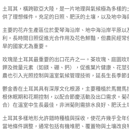
土耳其，橫跨歐亞大陸，是一片地理與氣候極為多樣的
供了理想條件。充足的日照、肥沃的土壤，以及地中海
主要的花卉生產區位於愛琴海沿岸、地中海沿岸平原以
利。長時間日照促進光合作用及花色鮮豔，但農民經常
旱的國家尤為重要。
玫瑰是土耳其最重要的出口花卉之一。茶玫瑰、庭園玫
鉀及微量元素（如鎂、硼、鈣），促進葉片健康、花莖
農也引入光照控制與溫室氣候管理技術，延長生長季節
鬱金香在土耳其具有深厚文化根源，主要種植於馬爾馬
根休眠期和花期控制，以配合節慶活動及出口需求。菊
合）在溫室中生長最佳，非洲菊則需排水良好、肥沃土
土耳其多樣地形允許錯時種植與採收，使花卉幾乎全年
當地條件調整，通常包括有機堆肥、覆蓋物與土壤改良