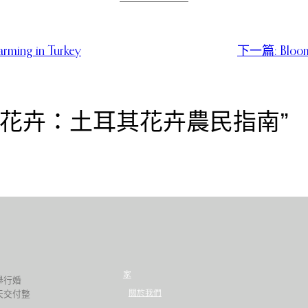
arming in Turkey
下一篇:
Bloom
十字路口的花卉：土耳其花卉農民指南”
家
舉行婚
關於我們
天交付整