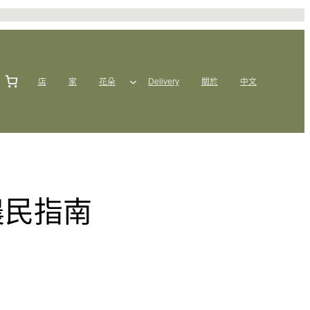
店
家
花朵
Delivery
關於
中文
農民指南