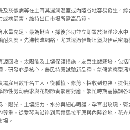
蛛及灰黴病等在土耳其濕潤溫室或內陸谷地容易發生。綜合
力或病蟲害，維持出口市場所需高品質。
含水量充足、最為挺直，採後斜切並立即置於潔淨冷水中
耐久度。先進物流網絡，尤其透過伊斯坦堡與伊茲密爾機
資源回收、太陽能及土壤保護措施。友善生態栽培，包括
理。研發亦是核心，農民持續試驗新品種、氣候適應型溫
農場雇用數千名工人，從種植、修剪、採收到包裝，提供
季節性勞動需求與花期節奏緊密對應，繁忙時期需協調各
奏。陽光、土壤肥力、水分與細心呵護，孕育出玫瑰、鬱
的尊重。從愛琴海沿岸到馬爾馬拉平原與內陸谷地，花卉
市場。