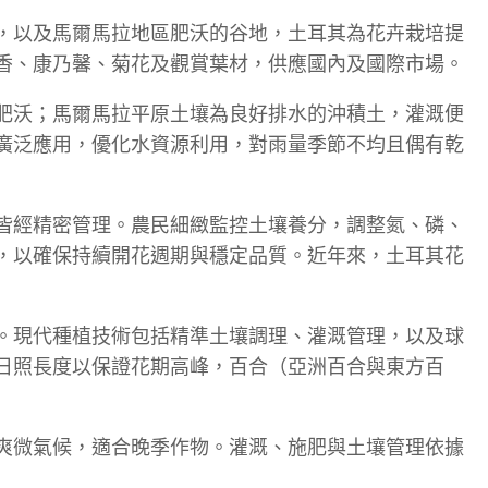
，以及馬爾馬拉地區肥沃的谷地，土耳其為花卉栽培提
香、康乃馨、菊花及觀賞葉材，供應國內及國際市場。
肥沃；馬爾馬拉平原土壤為良好排水的沖積土，灌溉便
廣泛應用，優化水資源利用，對雨量季節不均且偶有乾
皆經精密管理。農民細緻監控土壤養分，調整氮、磷、
，以確保持續開花週期與穩定品質。近年來，土耳其花
。現代種植技術包括精準土壤調理、灌溉管理，以及球
日照長度以保證花期高峰，百合（亞洲百合與東方百
爽微氣候，適合晚季作物。灌溉、施肥與土壤管理依據