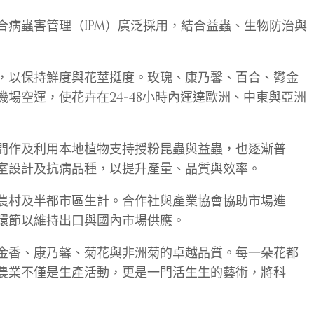
病蟲害管理（IPM）廣泛採用，結合益蟲、生物防治與
，以保持鮮度與花莖挺度。玫瑰、康乃馨、百合、鬱金
場空運，使花卉在24–48小時內運達歐洲、中東與亞洲
間作及利用本地植物支持授粉昆蟲與益蟲，也逐漸普
室設計及抗病品種，以提升產量、品質與效率。
農村及半都市區生計。合作社與產業協會協助市場進
環節以維持出口與國內市場供應。
金香、康乃馨、菊花與非洲菊的卓越品質。每一朵花都
農業不僅是生產活動，更是一門活生生的藝術，將科