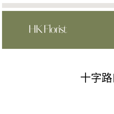
跳
至
主
要
內
容
十字路