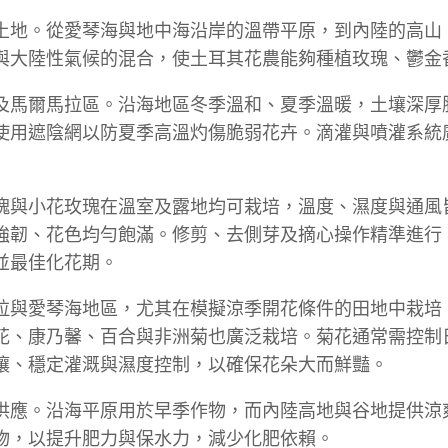
土地。從愛琴海與地中海沿岸的溫帶平原，到內陸的高山
與大陸性氣候的混合，使土耳其花農能夠種植玫瑰、鬱金
及馬爾馬拉區。沿海地區冬季溫和、夏季溫暖，土壤深厚
使用遮陰網以防夏季高溫灼傷脆弱花卉。滴灌與噴灌系統
瑰與小花玫瑰在溫室及露地均可栽培，溫度、濕度與通風
強韌、花色均勻飽滿。修剪、去側芽及摘心操作精準進行
並最佳化花期。
拉與愛琴海地區，尤其在模擬涼季開花條件的田地中栽培
花、康乃馨、百合與非洲菊也廣泛栽培。菊花通常需控制
壤、穩定灌溉與濕度控制，以確保花朵大而鮮豔。
供應。沿海平原用於早季作物，而內陸高地與谷地提供涼
物，以提升肥力與保水力，減少化肥依賴。