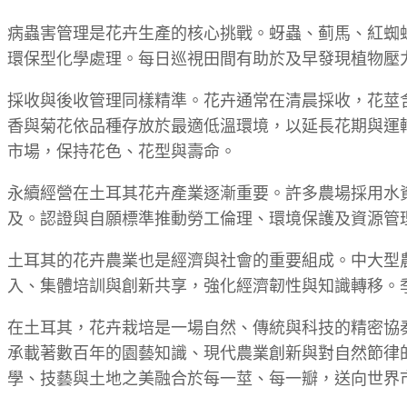
病蟲害管理是花卉生產的核心挑戰。蚜蟲、蓟馬、紅蜘
環保型化學處理。每日巡視田間有助於及早發現植物壓
採收與後收管理同樣精準。花卉通常在清晨採收，花莖
香與菊花依品種存放於最適低溫環境，以延長花期與運輸
市場，保持花色、花型與壽命。
永續經營在土耳其花卉產業逐漸重要。許多農場採用水
及。認證與自願標準推動勞工倫理、環境保護及資源管
土耳其的花卉農業也是經濟與社會的重要組成。中大型
入、集體培訓與創新共享，強化經濟韌性與知識轉移。
在土耳其，花卉栽培是一場自然、傳統與科技的精密協
承載著數百年的園藝知識、現代農業創新與對自然節律
學、技藝與土地之美融合於每一莖、每一瓣，送向世界