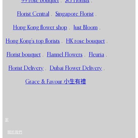
99 rose bouquet
,
SG Florists
,
Florist Central
,
Singapore Florist
,
Hong Kong flower shop
,
Just Bloom
,
Hong Kong’s top florists
,
HK rose bouquet
,
Florist bouquet
,
Flannel Flowers
,
Fleuria
,
Florist Delivery
,
Dubai Flower Delivery
,
Grace & Favour 小生有禮
家
關於我們