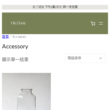
跳
爲了通過
下午2點
對於
同一天交貨
至
主
要
內
首頁
/ Accessory
容
Accessory
顯示單一結果