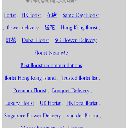
確保你的禮物到達完美的時間。
florist
,
HK florist
,
花店
,
Same Day Florist
,
flower delivery
,
送花
,
Hong Kong florist
,
訂花
,
Dubai Florist
,
SG Flower Delivery
,
Florist Near Me
,
Best florist recommendations
,
florist Hong Kong Island
,
Trusted florist list
,
Premium Florist
,
Bouquet Delivery
,
Luxury Florist
,
UK Florist
,
HK local florist
,
Singapore Flower Delivery
,
van der Bloom
,