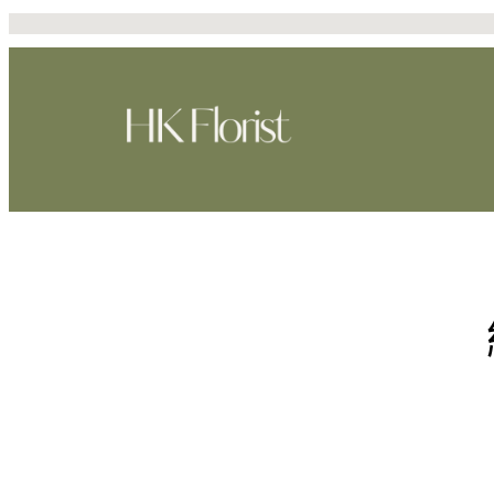
跳
至
主
要
內
容