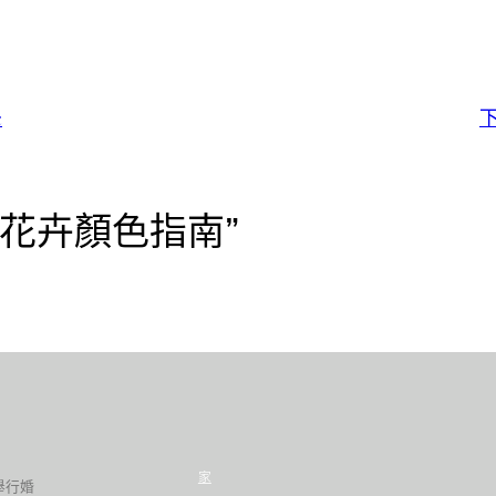
e
下
母親節花卉顏色指南”
家
舉行婚