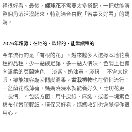
裡很好看。最後，
繡球花
不需要太多搭配，一把就能讓
整個角落活潑起來，特別適合喜歡「省事又好看」的媽
媽。
2026年趨勢：在地的、軟綿的、能繼續種的
今年流行的是「有根的花」。越來越多人選擇本地花農
種的品種，少一點碳足跡，多一點人情味。色調上也偏
向溫柔的莫蘭迪色——淡紫、奶油黃、淺粉——不會太搶
眼，卻能讓客廳瞬間變溫柔。
盆栽禮物
也在悄悄流行：
一盆蘭花或薄荷，媽媽澆澆水就能養好久，比切花更
「長情」。包裝方面，用牛皮紙、麻繩，或者一塊素色
棉布代替塑膠紙，環保又好看，媽媽收到也會覺得你很
用心。