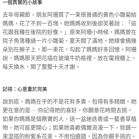
一個真實的小故事
去年母親節，朋友阿珊買了一束很普通的黃色小雛菊給
媽媽，花了不到一百塊。她媽媽收到後卻笑著說：「這
花跟我種在後院的好像。」原來阿珊小時候，媽媽曾在
院子角落種過一片小雛菊，夏天開了滿地，她總會摘幾
朵別在辮子上。那一束花，勾起了媽媽好多回憶。阿珊
說，媽媽那天把花插在玻璃牛奶瓶裡，放在電視櫃上，
每天換水，開了整整十天才謝。
記得：心意重於完美
說到底，媽媽在乎的不是花有多貴、包得有多精緻。她
更在意的是——你記得她的喜好，你願意花時間去挑。
如果你媽媽是個務實的人，送一盆迷迭香或一籃香草植
物，她可能更開心；如果她喜歡偶爾浪漫一下，就選一
束混搭的粉紫系花束。不用怕選錯，因為你親手挑的、