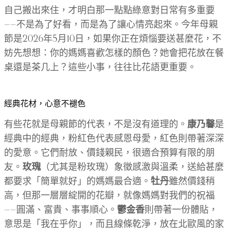
自己搬出來住，才明白那一點點綠意對日常有多重要
——不是為了好看，而是為了讓心情亮起來。今年母親
節是2026年5月10日，如果你正在煩惱要送甚麼花，不
妨先想想：你的媽媽喜歡怎樣的顏色？她會把花放在餐
桌還是茶几上？這些小事，往往比花語更重要。
經典花材，心意不褪色
有些花就是母親節的代表，不是沒有道理的。
康乃馨
是
經典中的經典，粉紅色代表感恩母愛，紅色則帶著深深
的愛意。它們耐放、價錢親民，很適合預算有限的朋
友。
玫瑰
（尤其是粉玫瑰）象徵感激與溫柔，送給甚麼
都要求「簡單就好」的媽媽最合適。
牡丹
雖然價錢稍
高，但那一層層綻開的花瓣，就像媽媽對我們的祝福
——圓滿、富貴、事事順心。
鬱金香
則帶著一份體貼，
意思是「我在乎你」，而且線條乾淨，放在北歐風的家