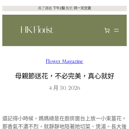
跳
爲了通過
下午2點
對於
同一天交貨
至
主
要
內
容
Flower Magazine
母親節送花，不必完美，真心就好
4 月 30, 2026
還記得小時候，媽媽總是在廚房窗台上放一小束薑花。
那香氣不濃不烈，就靜靜地陪著她切菜、煲湯。長大後