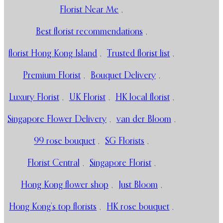
Florist Near Me
,
Best florist recommendations
,
florist Hong Kong Island
,
Trusted florist list
,
Premium Florist
,
Bouquet Delivery
,
Luxury Florist
,
UK Florist
,
HK local florist
,
Singapore Flower Delivery
,
van der Bloom
,
99 rose bouquet
,
SG Florists
,
Florist Central
,
Singapore Florist
,
Hong Kong flower shop
,
Just Bloom
,
Hong Kong’s top florists
,
HK rose bouquet
,