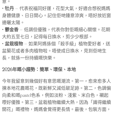
意。
•
牡丹
— 代表祝福同好運，花型大氣，好適合想祝媽媽
身體健康、日日開心。記住佢哋鍾意涼爽，唔好放近窗
邊曬太陽。
•
鬱金香
— 低調但優雅，代表你對佢嘅細心關懷。花期
大約五至七日，記得每日換水，剪少少根部。
•
盆栽植物
— 如果阿媽係個「殺手級」植物愛好者，送
盆蘭花或者多肉植物啦。唔使成日換水，見到佢哋生
長，就係一份持續嘅快樂。
2026年嘅小趨勢：簡單、環保、本地
今年我留意到幾個好有意思嘅潮流。第一，愈來愈多人
揀本地花農嘅花，既新鮮又減低碳足跡。第二，色調偏
向柔和嘅pastel色系，例如淡粉、淺紫、米白色，襯起
嚟好優雅。第三，盆栽植物繼續大熱，因為「識得繼續
開花」嘅禮物，媽媽會覺得更長情。最後，包裝方面，