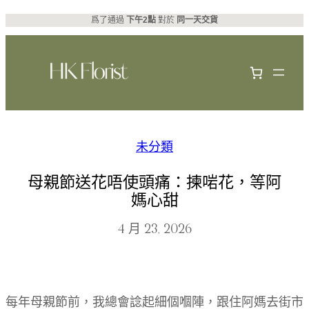
跳
爲了通過
下午2點
對於
同一天交貨
至
主
要
內
容
未分類
母親節送花唔使頭痛：揀啱花，等阿
媽心甜
4 月 23, 2026
每年母親節前，我總會諗起細個嗰陣，跟住阿媽去街市