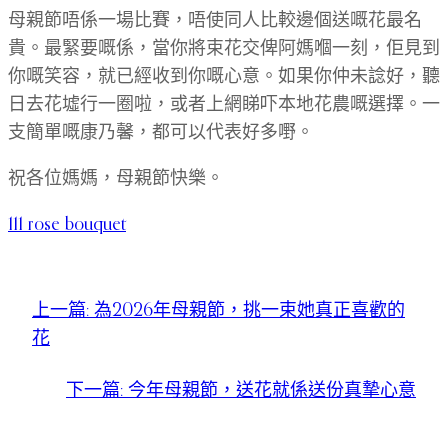
母親節唔係一場比賽，唔使同人比較邊個送嘅花最名
貴。最緊要嘅係，當你將束花交俾阿媽嗰一刻，佢見到
你嘅笑容，就已經收到你嘅心意。如果你仲未諗好，聽
日去花墟行一圈啦，或者上網睇吓本地花農嘅選擇。一
支簡單嘅康乃馨，都可以代表好多嘢。
祝各位媽媽，母親節快樂。
111 rose bouquet
上一篇:
為2026年母親節，挑一束她真正喜歡的
花
下一篇:
今年母親節，送花就係送份真摯心意