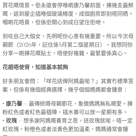
買花嘅情景。佢永遠會停喺啲康乃馨前面，揀幾支最鮮
嘅，返到屋企插喺個玻璃樽度，成個廚房即刻唔同晒。
嗰啲花唔貴，但係佢開心到成日望住佢哋。
到咗自己大個女，先明呢份心意有幾重要。所以今次母
親節（2026年，記住係5月第二個星期日），我想同你
分享一啲揀花嘅貼士，唔使好複雜，最緊要係真心。
花語唔使背，知道基本就夠
好多朋友會問：「咩花送俾阿媽最啱？」其實冇標準答
案，但係有幾個經典選擇，幾乎個個媽媽都會鍾意：
•
康乃馨
— 最傳統嘅母親節花，象徵媽媽無私嘅愛。揀
粉紅色或者紅色最穩陣，插水養可以放一星期有多。
•
玫瑰
— 想多謝阿媽嘅養育之恩，送玫瑰就啱。唔一定
紅玫瑰，粉橙色或者淡黃色更加溫柔，媽媽通常會鍾