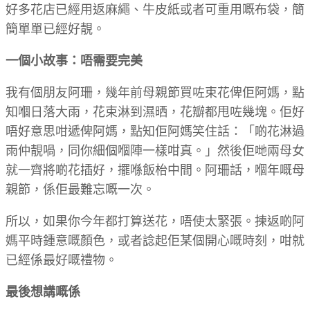
好多花店已經用返麻繩、牛皮紙或者可重用嘅布袋，簡
簡單單已經好靚。
一個小故事：唔需要完美
我有個朋友阿珊，幾年前母親節買咗束花俾佢阿媽，點
知嗰日落大雨，花束淋到濕晒，花瓣都甩咗幾塊。佢好
唔好意思咁遞俾阿媽，點知佢阿媽笑住話：「啲花淋過
雨仲靚喎，同你細個嗰陣一樣咁真。」然後佢哋兩母女
就一齊將啲花插好，擺喺飯枱中間。阿珊話，嗰年嘅母
親節，係佢最難忘嘅一次。
所以，如果你今年都打算送花，唔使太緊張。揀返啲阿
媽平時鍾意嘅顏色，或者諗起佢某個開心嘅時刻，咁就
已經係最好嘅禮物。
最後想講嘅係