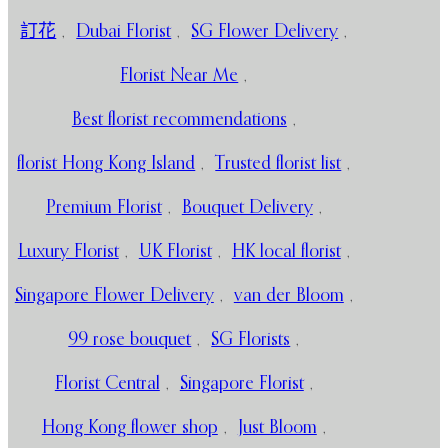
訂花
,
Dubai Florist
,
SG Flower Delivery
,
Florist Near Me
,
Best florist recommendations
,
florist Hong Kong Island
,
Trusted florist list
,
Premium Florist
,
Bouquet Delivery
,
Luxury Florist
,
UK Florist
,
HK local florist
,
Singapore Flower Delivery
,
van der Bloom
,
99 rose bouquet
,
SG Florists
,
Florist Central
,
Singapore Florist
,
Hong Kong flower shop
,
Just Bloom
,