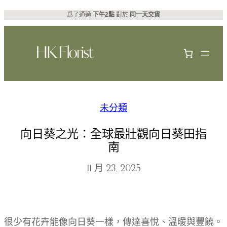
跳
爲了通過
下午2點
對於
同一天交貨
至
主
要
內
容
未分類
向日葵之光：全球最壯觀向日葵田指
南
11 月 23, 2025
很少有花卉能像向日葵一樣，傳達喜悅、溫暖與豐饒。