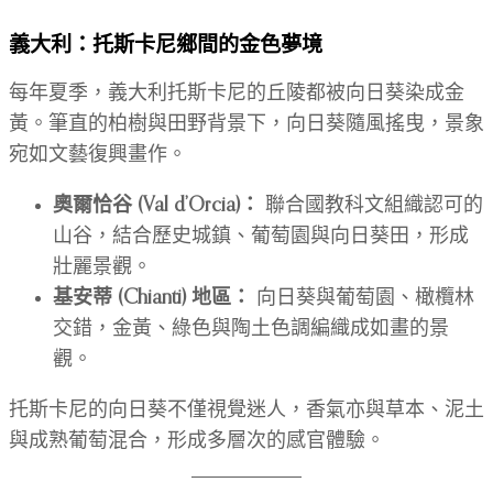
義大利：托斯卡尼鄉間的金色夢境
每年夏季，義大利托斯卡尼的丘陵都被向日葵染成金
黃。筆直的柏樹與田野背景下，向日葵隨風搖曳，景象
宛如文藝復興畫作。
奧爾恰谷 (Val d’Orcia)：
聯合國教科文組織認可的
山谷，結合歷史城鎮、葡萄園與向日葵田，形成
壯麗景觀。
基安蒂 (Chianti) 地區：
向日葵與葡萄園、橄欖林
交錯，金黃、綠色與陶土色調編織成如畫的景
觀。
托斯卡尼的向日葵不僅視覺迷人，香氣亦與草本、泥土
與成熟葡萄混合，形成多層次的感官體驗。