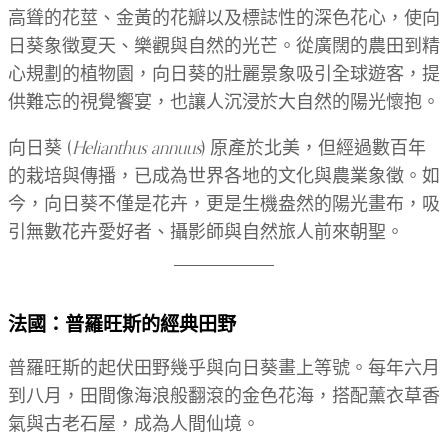
高聳的花莖、金黃的花瓣以及標誌性的深色花心，使向
日葵象徵夏天、樂觀與自然的光芒。從廣闊的農田到精
心規劃的植物園，向日葵的壯麗景象吸引全球遊客，提
供難忘的視覺饗宴，也讓人沉浸於大自然的陽光懷抱。
向日葵 (
Helianthus annuus
) 原產於北美，但經過數百年
的栽培與傳播，已成為世界各地的文化與農業象徵。如
今，向日葵不僅是花卉，更是生機盎然的陽光畫布，吸
引無數花卉愛好者、攝影師與自然旅人前來朝聖。
法國：普羅旺斯的經典田野
普羅旺斯的起伏田野幾乎與向日葵畫上等號。每年六月
到八月，田間像海浪般翻滾的金色花海，搭配薰衣草香
氣與古老石屋，成為人間仙境。