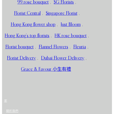
99 rose bouquet
,
SG Florists
,
Florist Central
,
Singapore Florist
,
Hong Kong flower shop
,
Just Bloom
,
Hong Kong’s top florists
,
HK rose bouquet
,
Florist bouquet
,
Flannel Flowers
,
Fleuria
,
Florist Delivery
,
Dubai Flower Delivery
,
Grace & Favour 小生有禮
家
關於我們