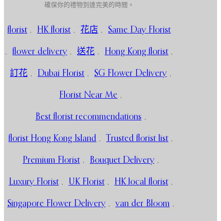
確保你的禮物到達完美的時間。
florist
,
HK florist
,
花店
,
Same Day Florist
,
flower delivery
,
送花
,
Hong Kong florist
,
訂花
,
Dubai Florist
,
SG Flower Delivery
,
Florist Near Me
,
Best florist recommendations
,
florist Hong Kong Island
,
Trusted florist list
,
Premium Florist
,
Bouquet Delivery
,
Luxury Florist
,
UK Florist
,
HK local florist
,
Singapore Flower Delivery
,
van der Bloom
,